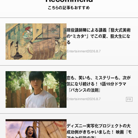
こちらの記事もおすすめ
現役講師陣による講義「藝大式美術
の“ミカタ”」でこの夏、藝大生にな
る
Entertainment
2026.8.7
恋も、笑いも、ミステリーも。次が
気になり続ける！ 1話15分ドラマ
『バカンスの法則』
PR
Entertainment
2026.8.7
ディズニー実写化プロジェクトの大
成功例がきちゃいました！ 映画『モ