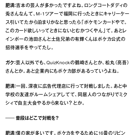
肥満：
吉本の芸人が多かったですよね。ロングコートダディの
兎さんなんて、M-1ツアーで福岡に行ったときにキャリーケー
ス引いてたから泊まりかなと思ったら「ポケモンカードやで。
このカード欲しいってときにないとむかつくやん」て。あとレ
インボーの池田さんと土佐兄弟の有輝くんはポケカ公式の
招待選手をやってたし。
ガク：
芸人以外でも、QuizKnockの鶴崎さんとか、松丸（亮吾）
さんとか。あと企業内にもポケカ部があるっていうよね。
肥満：
一回、深夜に広告代理店に行って対戦しました。あと中
学校の友達がルームシェアしてて、同居人のつながりでミク
シィで自主大会やるから来ない？ とか。
── 普段はどこで対戦を？
肥満：
僕の家が多いです。ポケカをやるために16畳のリビン