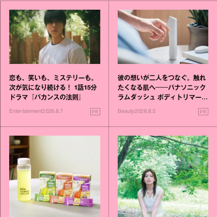
恋も、笑いも、ミステリーも。
彼の想いが二人をつなぐ。触れ
次が気になり続ける！ 1話15分
たくなる肌へ──パナソニック
ドラマ『バカンスの法則』
ラムダッシュ ボディトリマーが
進化！
PR
PR
Entertainment
2026.8.7
Beauty
2026.8.5