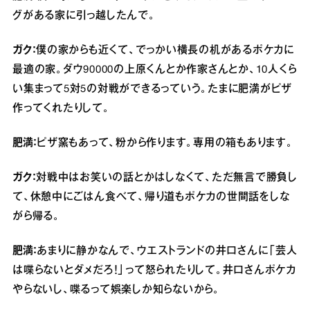
グがある家に引っ越したんで。
ガク：
僕の家からも近くて、でっかい横長の机があるポケカに
最適の家。ダウ90000の上原くんとか作家さんとか、10人くら
い集まって5対5の対戦ができるっていう。たまに肥満がピザ
作ってくれたりして。
肥満：
ピザ窯もあって、粉から作ります。専用の箱もあります。
ガク：
対戦中はお笑いの話とかはしなくて、ただ無言で勝負し
て、休憩中にごはん食べて、帰り道もポケカの世間話をしな
がら帰る。
肥満：
あまりに静かなんで、ウエストランドの井口さんに「芸人
は喋らないとダメだろ！」って怒られたりして。井口さんポケカ
やらないし、喋るって娯楽しか知らないから。