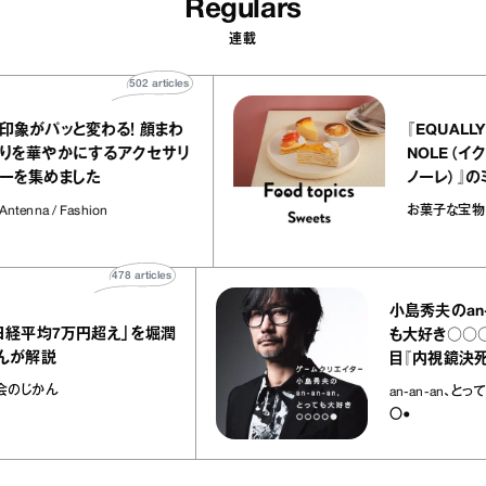
Regulars
連載
502
articles
印象がパッと変わる！ 顔まわ
『EQ
りを華やかにするアクセサリ
NO
ーを集めました
ノ
ラ
Antenna / Fashion
お
の
478
articles
39
小島秀夫のan‐an‐an
7万円超え」を堀潤
も大好き○○○○⚫︎:第
説
目『内視鏡決死圏』
ん
an-an-an、とっても大好
〇●