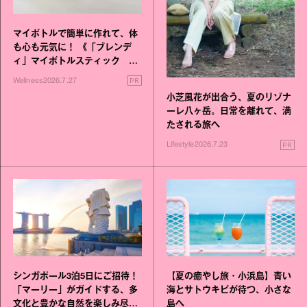
マイボトルで簡単に作れて、体
も心も元気に！ 《「ブレンデ
ィ」マイボトルスティック い
いこと毎日》シリーズが誕生
PR
Wellness
2026.7.27
小芝風花が出合う、夏のリゾナ
ーレ八ヶ岳。日常を離れて、満
たされる旅へ
PR
Lifestyle
2026.7.23
シンガポール3泊5日にご招待！
【夏の癒やし旅・小浜島】青い
「マーリー」がガイドする、多
海とサトウキビが待つ、小さな
文化と豊かな自然を楽しみ尽く
島へ