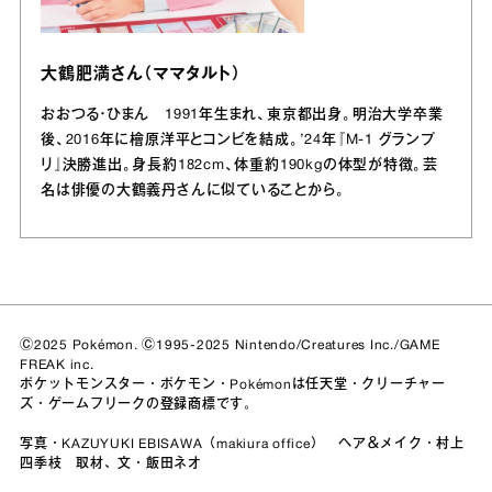
大鶴肥満さん（ママタルト）
おおつる・ひまん 1991年生まれ、東京都出身。明治大学卒業
後、2016年に檜原洋平とコンビを結成。’24年『M-1 グランプ
リ』決勝進出。身長約182cm、体重約190kgの体型が特徴。芸
名は俳優の大鶴義丹さんに似ていることから。
Ⓒ2025 Pokémon. Ⓒ1995-2025 Nintendo/Creatures Inc./GAME
FREAK inc.
ポケットモンスター・ポケモン・Pokémonは任天堂・クリーチャー
ズ・ゲームフリークの登録商標です。
写真・KAZUYUKI EBISAWA（makiura office） ヘア＆メイク・村上
四季枝 取材、文・飯田ネオ