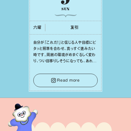
SUN
六曜
友引
⾃分が「これだ！」と信じる⼈や⽬標にピ
タッと照準を合わせ、真っすぐ進みたい
時です。周囲の環境がめまぐるしく変わ
り、つい⽬移りしそうになっても、あれこ
れ迷う必要はありません。余計なノイズ
をそっと⼿放し、⽬の前のことに集中しま
しょう。そのブレない決意が、あなたにと
Read more
って有意義で安定した成果を引き寄せま
す。