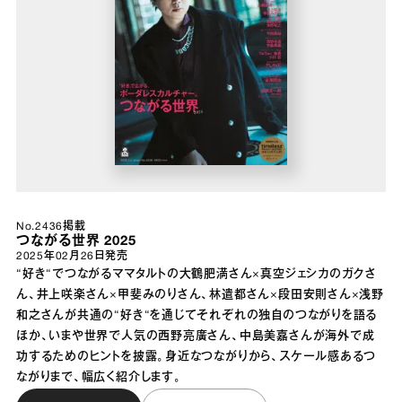
No.2436掲載
つながる世界 2025
2025年02月26日
発売
“好き“でつながるママタルトの大鶴肥満さん×真空ジェシカのガクさ
ん、井上咲楽さん×甲斐みのりさん、林遣都さん×段田安則さん×浅野
和之さんが共通の“好き“を通じてそれぞれの独自のつながりを語る
ほか、いまや世界で人気の西野亮廣さん、中島美嘉さんが海外で成
功するためのヒントを披露。身近なつながりから、スケール感あるつ
ながりまで、幅広く紹介します。