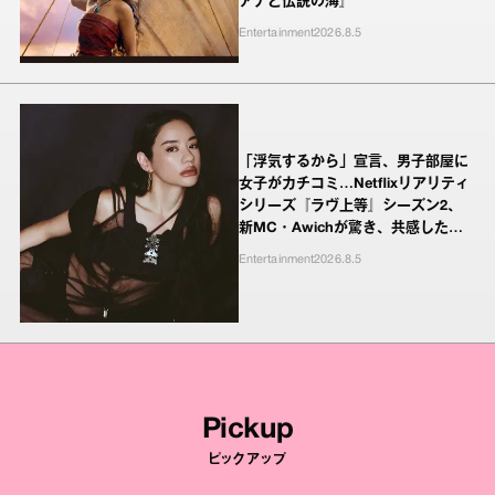
アナと伝説の海』
Entertainment
2026.8.5
「浮気するから」宣言、男子部屋に
女子がカチコミ…Netflixリアリティ
シリーズ『ラヴ上等』シーズン2、
新MC・Awichが驚き、共感したヤ
ンキーたちの本気の恋模様
Entertainment
2026.8.5
Pickup
ピックアップ