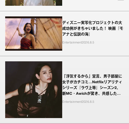
ディズニー実写化プロジェクトの大
成功例がきちゃいました！ 映画『モ
アナと伝説の海』
Entertainment
2026.8.5
「浮気するから」宣言、男子部屋に
女子がカチコミ…Netflixリアリティ
シリーズ『ラヴ上等』シーズン2、
新MC・Awichが驚き、共感したヤ
ンキーたちの本気の恋模様
Entertainment
2026.8.5