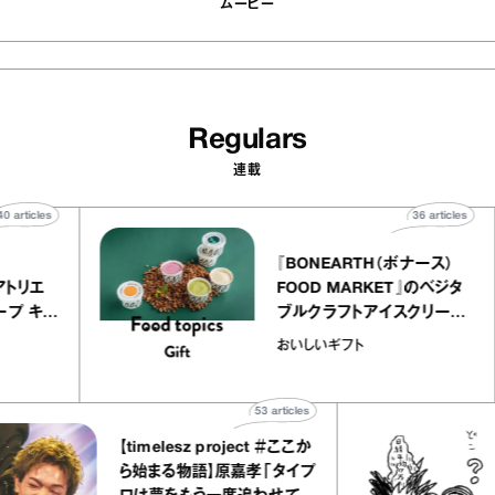
ムービー
Regulars
連載
40
articles
36
artic
elier
『BONEARTH（ボナース）
リー アトリエ
FOOD MARKET』のベジ
ルクレープ キャ
ブルクラフトアイスクリー
ほか｜chico
｜真野知子の「おいしい
おいしいギフト
物”
ト」
53
articles
【timelesz project ＃ここか
ら始まる物語】原嘉孝「タイプ