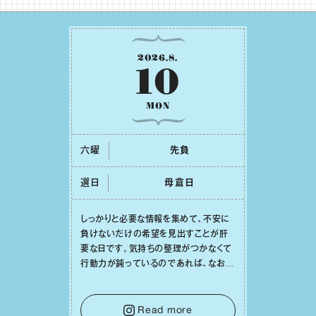
2026
.
8
.
10
MON
六曜
先負
選日
⺟倉⽇
しっかりと必要な情報を集めて、不安に
負けないだけの希望を⾒出すことが肝
要な⽇です。気持ちの整理がつかなくて
⾏動⼒が鈍っているのであれば、なおさ
ら判断材料を揃えることが積極的な⼀歩
を踏み出すのに役⽴つはず。また、広い
意味での「癒し」や「治療」が必要な⽇で
Read more