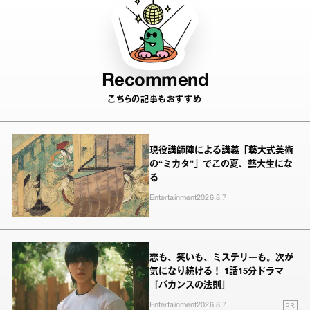
Recommend
こちらの記事もおすすめ
現役講師陣による講義「藝大式美術
の“ミカタ”」でこの夏、藝大生にな
る
Entertainment
2026.8.7
恋も、笑いも、ミステリーも。次が
気になり続ける！ 1話15分ドラマ
『バカンスの法則』
PR
Entertainment
2026.8.7