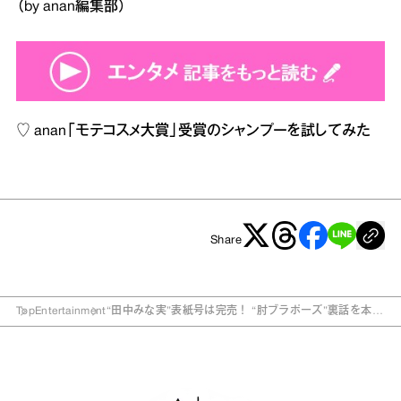
（by anan編集部）
♡
anan「モテコスメ大賞」受賞のシャンプーを試してみた
Share
Top
Entertainment
“田中みな実”表紙号は完売！ “肘ブラポーズ”裏話を本人
が告白