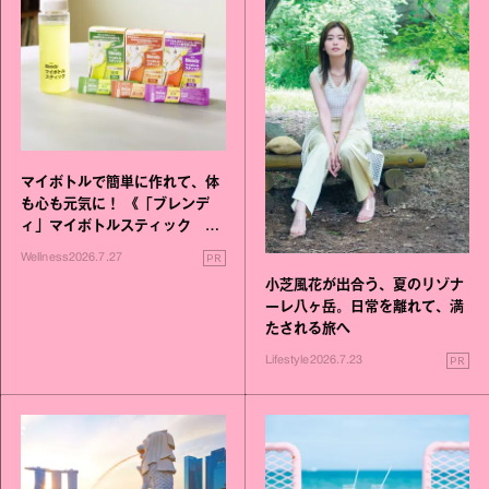
マイボトルで簡単に作れて、体
も心も元気に！ 《「ブレンデ
ィ」マイボトルスティック い
いこと毎日》シリーズが誕生
PR
Wellness
2026.7.27
小芝風花が出合う、夏のリゾナ
ーレ八ヶ岳。日常を離れて、満
たされる旅へ
PR
Lifestyle
2026.7.23