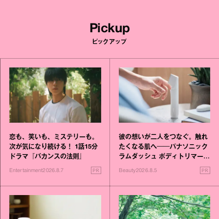
Pickup
ピックアップ
恋も、笑いも、ミステリーも。
彼の想いが二人をつなぐ。触れ
次が気になり続ける！ 1話15分
たくなる肌へ──パナソニック
ドラマ『バカンスの法則』
ラムダッシュ ボディトリマーが
進化！
PR
PR
Entertainment
2026.8.7
Beauty
2026.8.5