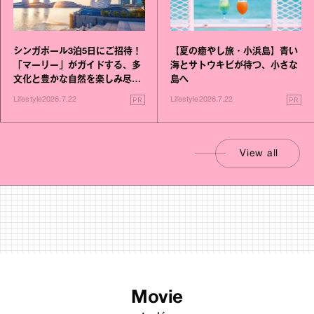
シンガポール3泊5日にご招待！
【夏の癒やし旅・小浜島】青い
「マーリー」がガイドする、多
海とサトウキビが待つ、小さな
文化と豊かな自然を楽しみ尽く
島へ
す旅
PR
PR
Lifestyle
2026.7.22
Lifestyle
2026.7.22
View all
Movie