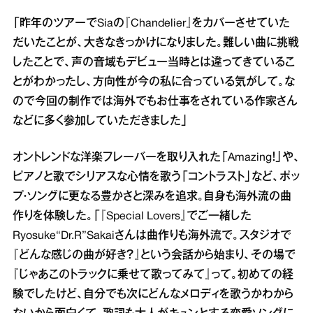
「昨年のツアーでSiaの『Chandelier』をカバーさせていた
だいたことが、大きなきっかけになりました。難しい曲に挑戦
したことで、声の音域もデビュー当時とは違ってきているこ
とがわかったし、方向性が今の私に合っている気がして。な
ので今回の制作では海外でもお仕事をされている作家さん
などに多く参加していただきました」
オントレンドな洋楽フレーバーを取り入れた「Amazing！」や、
ピアノと歌でシリアスな心情を歌う「コントラスト」など、ポッ
プ・ソングに更なる豊かさと深みを追求。自身も海外流の曲
作りを体験した。「『Special Lovers』でご一緒した
Ryosuke“Dr.R”Sakaiさんは曲作りも海外流で。スタジオで
『どんな感じの曲が好き？』という会話から始まり、その場で
『じゃあこのトラックに乗せて歌ってみて』って。初めての経
験でしたけど、自分でも次にどんなメロディを歌うかわから