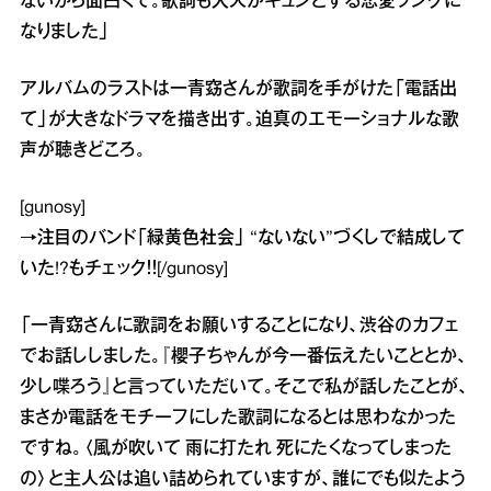
ないから面白くて。歌詞も大人がキュンとする恋愛ソングに
なりました」
アルバムのラストは一青窈さんが歌詞を手がけた「電話出
て」が大きなドラマを描き出す。迫真のエモーショナルな歌
声が聴きどころ。
[gunosy]
→
注目のバンド「緑黄色社会」 “ないない”づくしで結成して
いた!?
もチェック！！[/gunosy]
「一青窈さんに歌詞をお願いすることになり、渋谷のカフェ
でお話ししました。『櫻子ちゃんが今一番伝えたいこととか、
少し喋ろう』と言っていただいて。そこで私が話したことが、
まさか電話をモチーフにした歌詞になるとは思わなかった
ですね。〈風が吹いて 雨に打たれ 死にたくなってしまった
の〉と主人公は追い詰められていますが、誰にでも似たよう