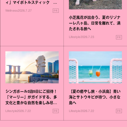
ィ」マイボトルスティック い
いこと毎日》シリーズが誕生
PR
Wellness
2026.7.27
小芝風花が出合う、夏のリゾナ
ーレ八ヶ岳。日常を離れて、満
たされる旅へ
PR
Lifestyle
2026.7.23
シンガポール3泊5日にご招待！
【夏の癒やし旅・小浜島】青い
「マーリー」がガイドする、多
海とサトウキビが待つ、小さな
文化と豊かな自然を楽しみ尽く
島へ
す旅
PR
PR
Lifestyle
2026.7.22
Lifestyle
2026.7.22