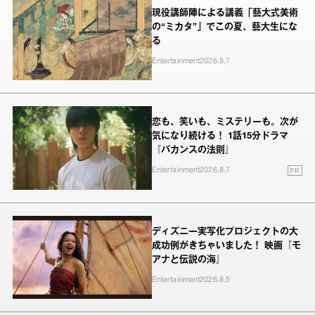
現役講師陣による講義「藝大式美術
の“ミカタ”」でこの夏、藝大生にな
る
Entertainment
2026.8.7
恋も、笑いも、ミステリーも。次が
気になり続ける！ 1話15分ドラマ
『バカンスの法則』
PR
Entertainment
2026.8.7
ディズニー実写化プロジェクトの大
成功例がきちゃいました！ 映画『モ
アナと伝説の海』
Entertainment
2026.8.5