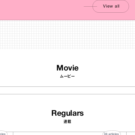
View all
Movie
ムービー
Regulars
連載
40
articles
36
articles