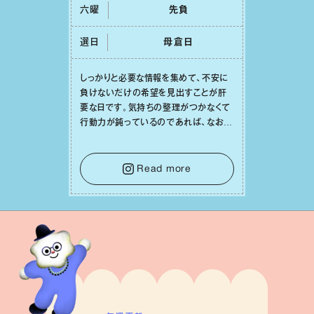
六曜
先負
選日
⺟倉⽇
しっかりと必要な情報を集めて、不安に
負けないだけの希望を⾒出すことが肝
要な⽇です。気持ちの整理がつかなくて
⾏動⼒が鈍っているのであれば、なおさ
ら判断材料を揃えることが積極的な⼀歩
を踏み出すのに役⽴つはず。また、広い
意味での「癒し」や「治療」が必要な⽇で
Read more
もあり、特に⼈間関係の改善は課題の⼀
つです。