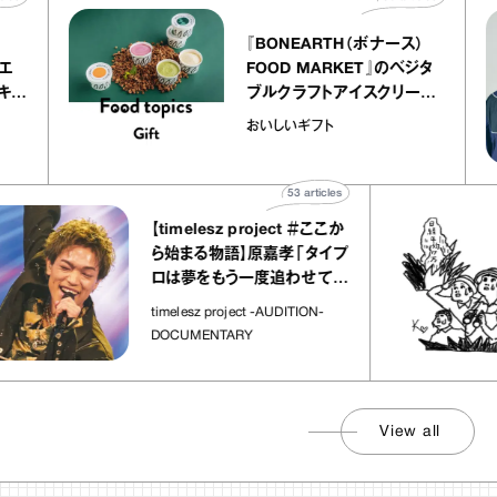
『BONEARTH（ボナース）
 アトリエ
FOOD MARKET』のベジタ
ープ キャ
ブルクラフトアイスクリーム
chico
｜真野知子の「おいしいギフ
おいしいギフト
ト」
53
articles
【timelesz project ＃ここか
ら始まる物語】原嘉孝「タイプ
ロは夢をもう一度追わせてく
れた場所」
timelesz project -AUDITION-
DOCUMENTARY
View all