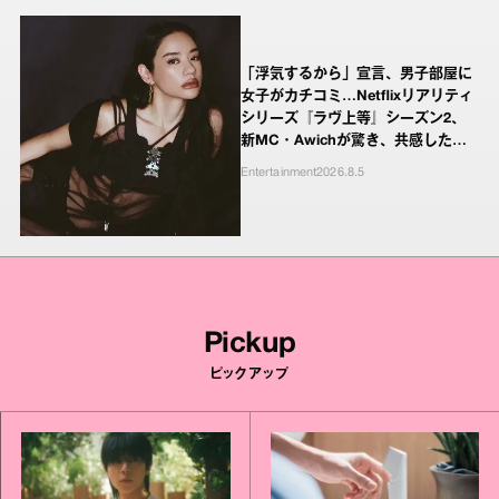
「浮気するから」宣言、男子部屋に
女子がカチコミ…Netflixリアリティ
シリーズ『ラヴ上等』シーズン2、
新MC・Awichが驚き、共感したヤ
ンキーたちの本気の恋模様
Entertainment
2026.8.5
Pickup
ピックアップ