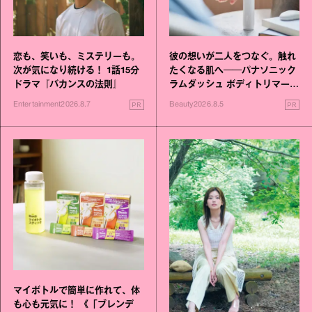
恋も、笑いも、ミステリーも。
彼の想いが二人をつなぐ。触れ
次が気になり続ける！ 1話15分
たくなる肌へ──パナソニック
ドラマ『バカンスの法則』
ラムダッシュ ボディトリマーが
進化！
PR
PR
Entertainment
2026.8.7
Beauty
2026.8.5
マイボトルで簡単に作れて、体
も心も元気に！ 《「ブレンデ