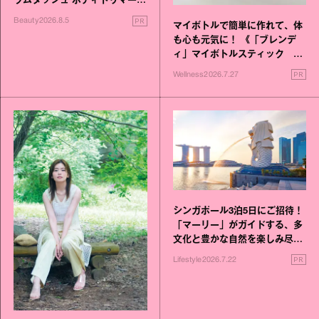
ラムダッシュ ボディトリマーが
進化！
PR
Beauty
2026.8.5
マイボトルで簡単に作れて、体
も心も元気に！ 《「ブレンデ
ィ」マイボトルスティック い
いこと毎日》シリーズが誕生
PR
Wellness
2026.7.27
シンガポール3泊5日にご招待！
「マーリー」がガイドする、多
文化と豊かな自然を楽しみ尽く
す旅
PR
Lifestyle
2026.7.22