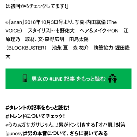
は初回からチェックしてます！」
※『anan』2018年10月3日号より。写真・内田紘倫（The
VOICE） スタイリスト・市野佑大 ヘア＆メイク・PON 江
原理乃 取材、文・森野広明 田島太陽
（BLOCKBUSTER） 池永 亘 森 祐介 執筆協力・堀田隆
大
＃タレント
の記事をもっと読む！
＃トレンド
についてチェック！
※
うわぁガサガサじゃん...！男がドン引きする「オバ肌」対策
[gunosy]
＃男の本音
について、さらに覗いてみる