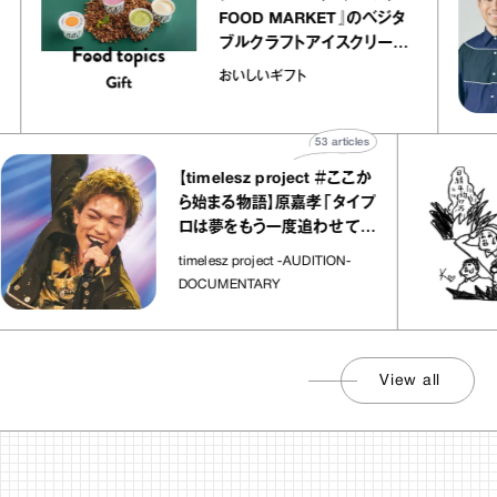
リエ
FOOD MARKET』のベジタ
 キャ
ブルクラフトアイスクリーム
ico
｜真野知子の「おいしいギフ
おいしいギフト
ト」
53
articles
【timelesz project ＃ここか
ら始まる物語】原嘉孝「タイプ
ロは夢をもう一度追わせてく
れた場所」
timelesz project -AUDITION-
DOCUMENTARY
View all