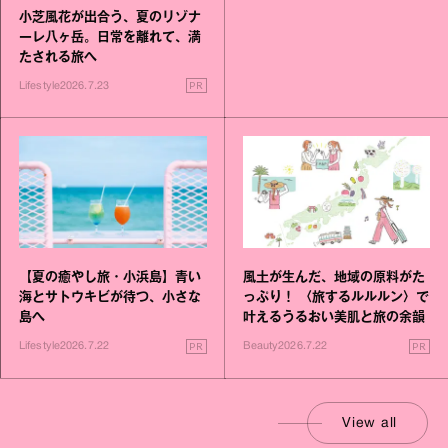
小芝風花が出合う、夏のリゾナ
ーレ八ヶ岳。日常を離れて、満
たされる旅へ
PR
Lifestyle
2026.7.23
【夏の癒やし旅・小浜島】青い
風土が生んだ、地域の原料がた
海とサトウキビが待つ、小さな
っぷり！ 〈旅するルルルン〉で
島へ
叶えるうるおい美肌と旅の余韻
PR
PR
Lifestyle
2026.7.22
Beauty
2026.7.22
View all