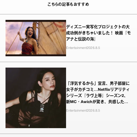
こちらの記事もおすすめ
ディズニー実写化プロジェクトの大
成功例がきちゃいました！ 映画『モ
アナと伝説の海』
Entertainment
2026.8.5
「浮気するから」宣言、男子部屋に
女子がカチコミ…Netflixリアリティ
シリーズ『ラヴ上等』シーズン2、
新MC・Awichが驚き、共感したヤ
ンキーたちの本気の恋模様
Entertainment
2026.8.5