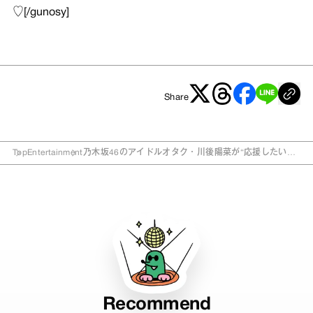
♡
[/gunosy]
Share
Top
Entertainment
乃木坂46のアイドルオタク・川後陽菜が“応援したいタ
イプ”とは？
Recommend