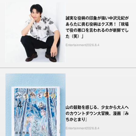
誠実な役柄の印象が強い中沢元紀が
あらたに挑む役柄はクズ男！「現場
で役の悪口を言われるのが新鮮でし
た（笑）」
Entertainment
2026.8.4
山の鼓動を感じる、少女から大人へ
のカウントダウン大冒険。漫画『み
ちかとまり』
Entertainment
2026.8.4