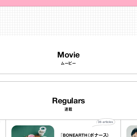
Movie
ムービー
Regulars
連載
icles
36
articles
『BONEARTH（ボナース）