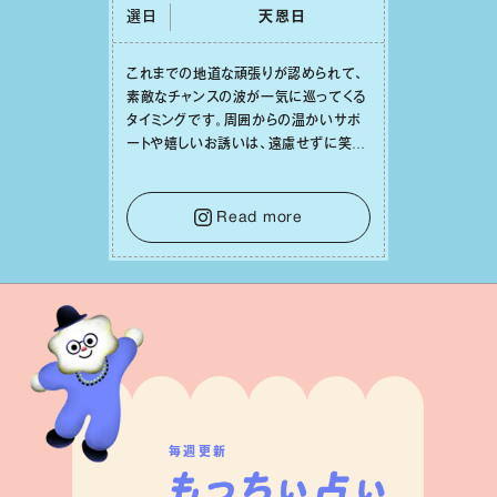
選日
天恩⽇
これまでの地道な頑張りが認められて、
素敵なチャンスの波が⼀気に巡ってくる
タイミングです。周囲からの温かいサポ
ートや嬉しいお誘いは、遠慮せずに笑顔
で受け取りましょう。みんなと⼀緒に幸
せになっていくイメージを持って⼀歩を
踏み出して。⼀⼈⼀⼈の良いところが混
Read more
ざり合い、ハッピーな未来が形作られて
いきます。
毎週更新