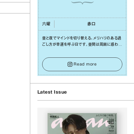
六曜
⾚⼝
昼と夜でマインドを切り替える、メリハリのある過
ごし⽅が幸運を呼ぶ⽇です。昼間は周囲に惑わさ
れず、「⾃分の本分を淡々と全うする」ブレない軸
をキープして。そして夜は、疲れや寂しさから⽢
い⾔葉に流されないよう、⼼にしっかりブレーキ
Read more
をかけること。この意識の切り替えが、あなたに
確かな安⼼感をもたらすはずです。
Latest Issue