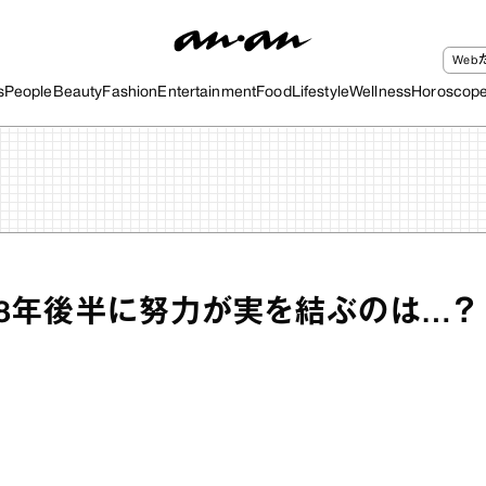
We
s
People
Beauty
Fashion
Entertainment
Food
Lifestyle
Wellness
Horoscop
018年後半に努力が実を結ぶのは…？