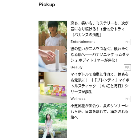
Pickup
恋も、笑いも、ミステリーも。次が
気になり続ける！ 1話15分ドラマ
『バカンスの法則』
Entertainment
PR
彼の想いが二人をつなぐ。触れたく
なる肌へ──パナソニック ラムダッ
シュ ボディトリマーが進化！
Beauty
PR
マイボトルで簡単に作れて、体も心
も元気に！ 《「ブレンディ」マイボ
トルスティック いいこと毎日》シ
リーズが誕生
Wellness
PR
小芝風花が出合う、夏のリゾナーレ
八ヶ岳。日常を離れて、満たされる
旅へ