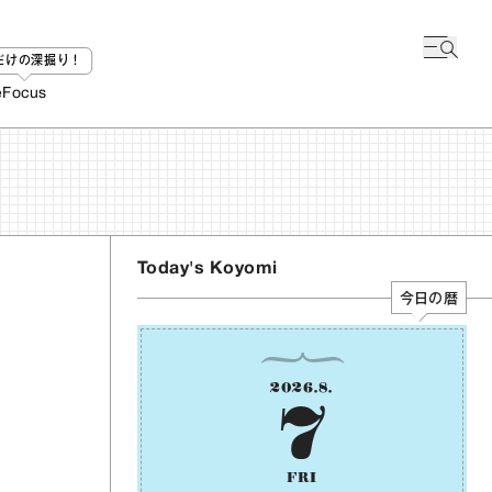
bだけの深掘り！
e
Focus
Today's Koyomi
今日の暦
2026
.
8
.
7
FRI