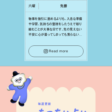
六曜
先勝
物事を強引に進めるよりも、⼊念な準備
や学習、気持ちの整理をしたうえで取り
組むことが⼤事な⽇です。先の⾒えない
不安に⼼が曇ってしまっても焦らない
で。意思を伝える⼯夫をしたり、あなた⾃
⾝や疲れていそうな⼈をいたわることに
時間を使いましょう。ここでしっかりとエ
Read more
ネルギーを蓄え、困難を乗り越える⼒に
変えましょう。
毎週更新