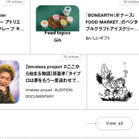
40
articles
LY atelier
『BONEARTH（ボ
（イクアリー アトリエ
FOOD MARKET
』のミルクレープ キャ
ブルクラフトアイス
ニーユほか｜chico
｜真野知子の「おい
宝物
おいしいギフト
子な宝物”
ト」
53
articles
【timelesz project ＃ここか
「日
ら始まる物語】原嘉孝「タイプ
さん
ロは夢をもう一度追わせてく
れた場所」
社会の
timelesz project -AUDITION-
DOCUMENTARY
View all