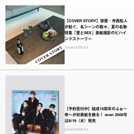
【COVER STORY】俳優・寺西拓人
が紡ぐ、名シーンの数々。夏の名物
特集「愛とSEX」表紙撮影のビハイ
ンドストーリー
Covers
2026.8.4
【予約受付中】結成15周年のふぉ～
ゆ～が初表紙を飾る！ anan 2508号
は8/19（水）発売
Covers
2026.8.2