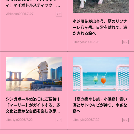
ィ」マイボトルスティック い
いこと毎日》シリーズが誕生
PR
Wellness
2026.7.27
小芝風花が出合う、夏のリゾナ
ーレ八ヶ岳。日常を離れて、満
たされる旅へ
PR
Lifestyle
2026.7.23
シンガポール3泊5日にご招待！
【夏の癒やし旅・小浜島】青い
「マーリー」がガイドする、多
海とサトウキビが待つ、小さな
文化と豊かな自然を楽しみ尽く
島へ
す旅
PR
PR
Lifestyle
2026.7.22
Lifestyle
2026.7.22