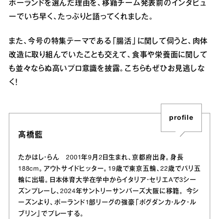
ポーランドを選んだ理由を、移籍チーム発表前のインタビュ
ーでいち早く、たっぷりと語ってくれました。
また、今号の特集テーマである「腸活」に関して伺うと、肉体
改造に取り組んでいたことも交えて、食事や栄養面に関して
も並々ならぬ高いプロ意識を披露。こちらもぜひお見逃しな
く！
profile
髙橋藍
たかはし・らん 2001年9月2日生まれ、京都府出身。身長
188cm。アウトサイドヒッター。19歳で東京五輪、22歳でパリ五
輪に出場。日本体育大学在学中からイタリア・セリエAで3シー
ズンプレーし、2024年サントリーサンバーズ大阪に移籍。 今シ
ーズンより、ポーランド1部リーグの強豪「ボグダンカ・ルク・ル
ブリン」でプレーする。