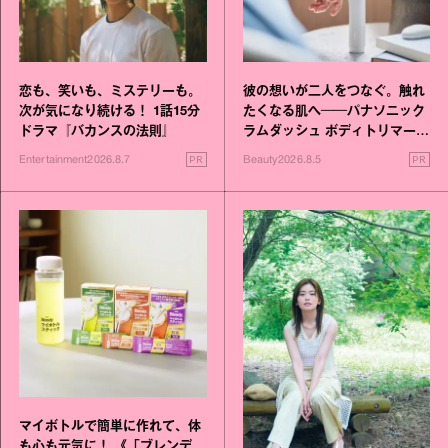
恋も、笑いも、ミステリーも。
彼の想いが二人をつなぐ。触れ
次が気になり続ける！ 1話15分
たくなる肌へ──パナソニック
ドラマ『バカンスの法則』
ラムダッシュ ボディトリマーが
進化！
PR
PR
Entertainment
2026.8.7
Beauty
2026.8.5
マイボトルで簡単に作れて、体
も心も元気に！ 《「ブレンデ