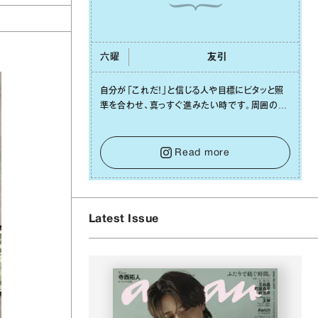
六曜
友引
⾃分が「これだ！」と信じる⼈や⽬標にピタッと照
準を合わせ、真っすぐ進みたい時です。周囲の環
境がめまぐるしく変わり、つい⽬移りしそうになっ
ても、あれこれ迷う必要はありません。余計なノイ
ズをそっと⼿放し、⽬の前のことに集中しましょ
Read more
う。そのブレない決意が、あなたにとって有意義
で安定した成果を引き寄せます。
Latest Issue