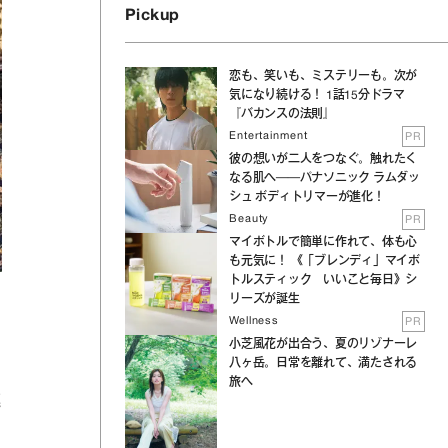
Pickup
恋も、笑いも、ミステリーも。次が
気になり続ける！ 1話15分ドラマ
『バカンスの法則』
Entertainment
PR
彼の想いが二人をつなぐ。触れたく
なる肌へ──パナソニック ラムダッ
シュ ボディトリマーが進化！
Beauty
PR
マイボトルで簡単に作れて、体も心
も元気に！ 《「ブレンディ」マイボ
トルスティック いいこと毎日》シ
リーズが誕生
Wellness
PR
小芝風花が出合う、夏のリゾナーレ
八ヶ岳。日常を離れて、満たされる
旅へ
連