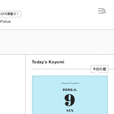
bだけの深掘り！
e
Focus
Today's Koyomi
今日の暦
2026
.
8
.
9
SUN