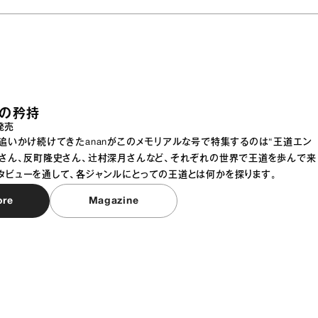
メの矜持
発売
を追いかけ続けてきたananがこのメモリアルな号で特集するのは“王道エン
郎さん、反町隆史さん、辻村深月さんなど、それぞれの世界で王道を歩んで来
タビューを通して、各ジャンルにとっての王道とは何かを探ります。
ore
Magazine