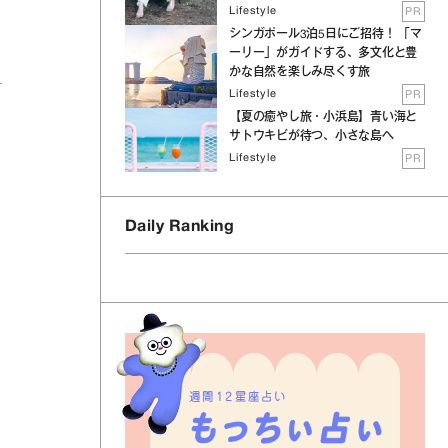
Lifestyle
PR
シンガポール3泊5日にご招待！ 「マ
ーリー」がガイドする、多文化と豊
かな自然を楽しみ尽くす旅
Lifestyle
PR
【夏の癒やし旅・小浜島】青い海と
サトウキビが待つ、小さな島へ
Lifestyle
PR
Daily Ranking
週間12星座占い