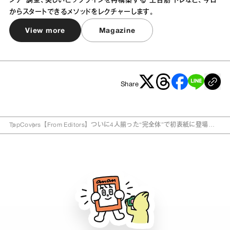
シア”調整、美しいヒップラインを再構築する“土台筋”トレなど、今日
からスタートできるメソッドをレクチャーします。
View more
Magazine
Share
Top
Covers
【From Editors】ついに4人揃った“完全体”で初表紙に登場！
圧巻の美脚ファッションを披露したIS:SUEのみなさんのグラビ
ア撮影の舞台裏