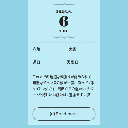
2026
.
8
.
6
THU
六曜
⼤安
選日
天恩⽇
これまでの地道な頑張りが認められて、
素敵なチャンスの波が⼀気に巡ってくる
タイミングです。周囲からの温かいサポ
ートや嬉しいお誘いは、遠慮せずに笑顔
で受け取りましょう。みんなと⼀緒に幸
せになっていくイメージを持って⼀歩を
踏み出して。⼀⼈⼀⼈の良いところが混
Read more
ざり合い、ハッピーな未来が形作られて
いきます。