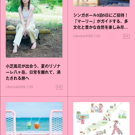
シンガポール3泊5日にご招待！
「マーリー」がガイドする、多
文化と豊かな自然を楽しみ尽く
す旅
PR
Lifestyle
2026.7.22
小芝風花が出合う、夏のリゾナ
ーレ八ヶ岳。日常を離れて、満
たされる旅へ
PR
Lifestyle
2026.7.23