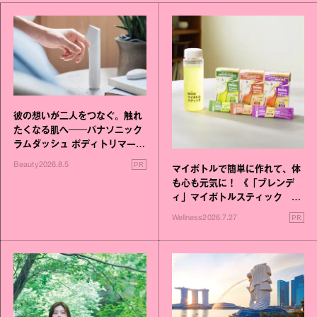
彼の想いが二人をつなぐ。触れ
たくなる肌へ──パナソニック
ラムダッシュ ボディトリマーが
進化！
PR
Beauty
2026.8.5
マイボトルで簡単に作れて、体
も心も元気に！ 《「ブレンデ
ィ」マイボトルスティック い
いこと毎日》シリーズが誕生
PR
Wellness
2026.7.27