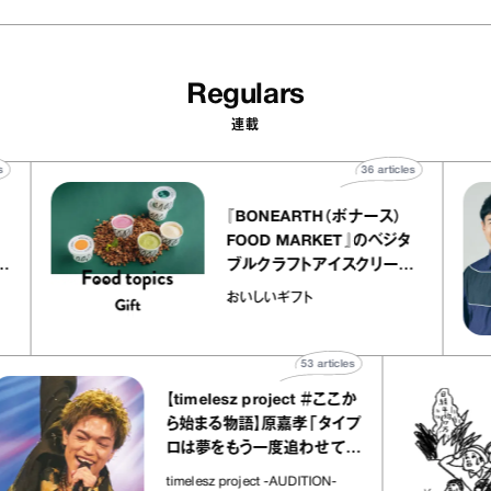
Regulars
連載
articles
36
articles
『BONEARTH（ボナース）
トリエ
FOOD MARKET』のベジタ
プ キャ
ブルクラフトアイスクリーム
hico
｜真野知子の「おいしいギフ
おいしいギフト
ト」
53
articles
【timelesz project ＃ここか
ら始まる物語】原嘉孝「タイプ
ロは夢をもう一度追わせてく
れた場所」
timelesz project -AUDITION-