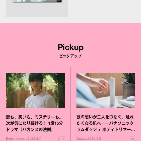
Pickup
ピックアップ
恋も、笑いも、ミステリーも。
彼の想いが二人をつなぐ。触れ
次が気になり続ける！ 1話15分
たくなる肌へ──パナソニック
ドラマ『バカンスの法則』
ラムダッシュ ボディトリマーが
進化！
PR
PR
Entertainment
2026.8.7
Beauty
2026.8.5