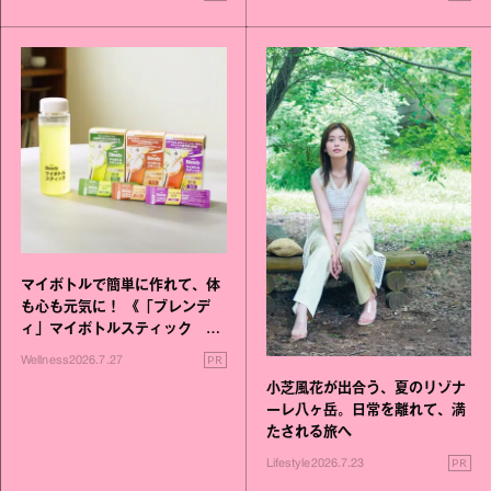
マイボトルで簡単に作れて、体
も心も元気に！ 《「ブレンデ
ィ」マイボトルスティック い
いこと毎日》シリーズが誕生
PR
Wellness
2026.7.27
小芝風花が出合う、夏のリゾナ
ーレ八ヶ岳。日常を離れて、満
たされる旅へ
PR
Lifestyle
2026.7.23