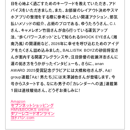
日を心地よく過ごすためのキーワードを教えていただき、アド
バイスをいただきました。また、お部屋のレイアウト決めやスマ
ホアプリの整理をする際に参考にしたい開運アクション、邪気
払いメソッドの紹介、占術のプロである、ゆうたろうさん、C.I.
さん、キャメレオン竹田さんが自ら行っている運気アップ
法、“歩くパワースポット”として知られるSHOCK EYEさん（湘
南乃風）の開運術など、2026年に幸せを呼び込むためのアイデ
アをたくさん詰め込みました。BALLISTIK BOYZの砂田将宏さ
んが案内する開運フレグランスや、注目俳優の岩瀬洋志さんに
運の拓き方をうかがったインタビューも。さらに、anan
AWARD 2025受賞記念グラビアには大橋和也さんが、Aぇ!
group連載「Aぇ! 男たち」には末澤誠也さんが登場します。今
号からスタートする、なにわ男子の「カレンダーへの道」連載第
１回は道枝駿佑さん。どうぞお楽しみに！
Amazon
セブンネットショッピング
HMV&BOOKS online
タワーレコードオンライン
ヨドバシ.com