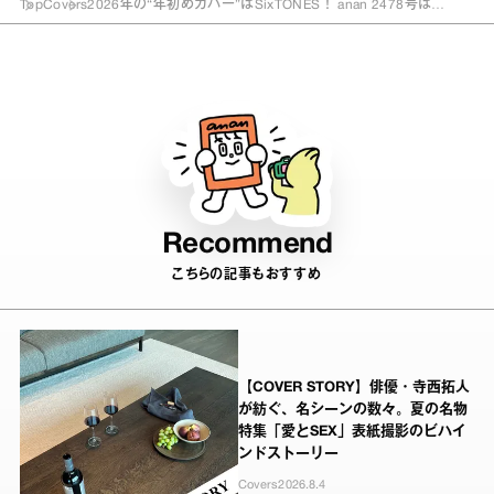
Top
Covers
2026年の“年初めカバー”はSixTONES！ anan 2478号は
1/7（水）発売
Recommend
こちらの記事もおすすめ
【COVER STORY】俳優・寺西拓人
が紡ぐ、名シーンの数々。夏の名物
特集「愛とSEX」表紙撮影のビハイ
ンドストーリー
Covers
2026.8.4