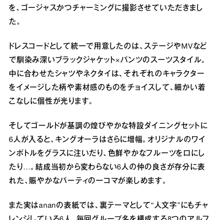
を、ゴージャスかつチャーミングに撮影させていただきまし
た。
ドレスコードとして統一で用意したのは、ステージやMVなど
で馴染み深いブラックジャケット×パンツのスーツスタイル。
中に合わせたシャツやネクタイは、それぞれのキャラクター
をイメージした柄や素材感のものをチョイスして、細かい着
こなしに個性が光ります。
そしてゴールドが基調の煌びやかな特設ダイニングセットに
6人が入ると、キングオーラはさらに増幅。オリジナルのワイ
ンボトルをグラスに注いだり、色鮮やかなフルーツを口にし
たり…。結成当初から変わらない6人の仲の良さが存分に表
れた、賑やかなパーティの一コマが楽しめます。
また実はananの表紙では、裏テーマとして“人文字”にもチャ
レンジしている6人。毎回グループ名を構成する8つのアルフ