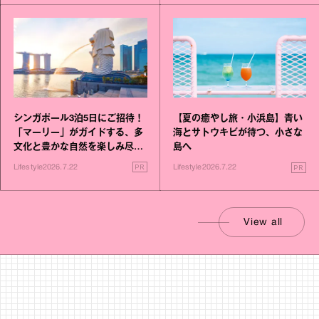
シンガポール3泊5日にご招待！
【夏の癒やし旅・小浜島】青い
「マーリー」がガイドする、多
海とサトウキビが待つ、小さな
文化と豊かな自然を楽しみ尽く
島へ
す旅
PR
PR
Lifestyle
2026.7.22
Lifestyle
2026.7.22
View all