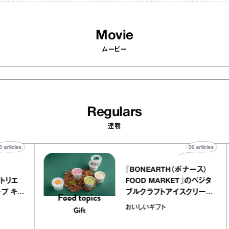
Movie
ムービー
Regulars
連載
40
articles
36
artic
elier
『BONEARTH（ボナース
アリー アトリエ
FOOD MARKET』のベジ
ルクレープ キャ
ブルクラフトアイスクリー
ほか｜chico
｜真野知子の「おいしい
おいしいギフト
物”
ト」