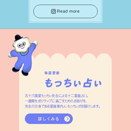
をそっと⼿放し、⽬の前のことに集中しま
しょう。そのブレない決意が、あなたにと
Read more
って有意義で安定した成果を引き寄せま
す。
毎週更新
五十六謀星もっちぃ先生による十二星座占い。
一週間をポジティブに過ごすためのお告げを、
先生の分身である星座案内人・もっちぃがお届けします。
詳しくみる