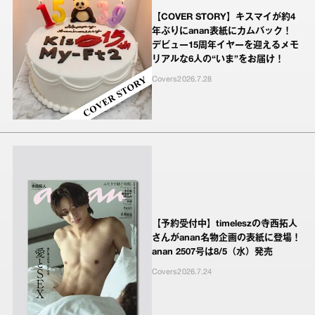
【COVER STORY】キスマイが約4
年ぶりにanan表紙にカムバック！
デビュー15周年イヤーを迎えるメモ
リアルな6人の“いま”をお届け！
Covers
2026.7.28
【予約受付中】timeleszの寺西拓人
さんがanan名物企画の表紙に登場！
anan 2507号は8/5（水）発売
Covers
2026.7.24