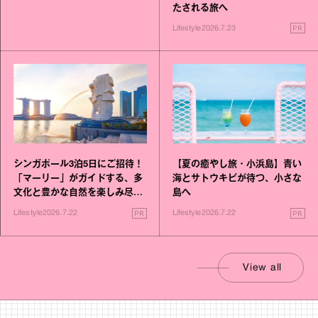
たされる旅へ
PR
Lifestyle
2026.7.23
シンガポール3泊5日にご招待！
【夏の癒やし旅・小浜島】青い
「マーリー」がガイドする、多
海とサトウキビが待つ、小さな
文化と豊かな自然を楽しみ尽く
島へ
す旅
PR
PR
Lifestyle
2026.7.22
Lifestyle
2026.7.22
View all