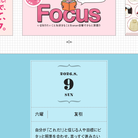
2026
.
8
.
9
SUN
六曜
友引
⾃分が「これだ！」と信じる⼈や⽬標にピ
タッと照準を合わせ、真っすぐ進みたい