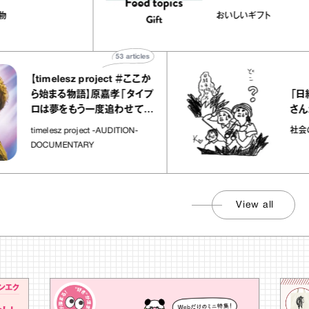
ルバニーユほか｜chico
｜真野知子の「
子な宝物
おいしいギフト
お菓子な宝物”
ト」
53
articles
【timelesz project ＃ここか
「日経平
ら始まる物語】原嘉孝「タイプ
さんが解
ロは夢をもう一度追わせてく
れた場所」
社会のじか
timelesz project -AUDITION-
DOCUMENTARY
View all