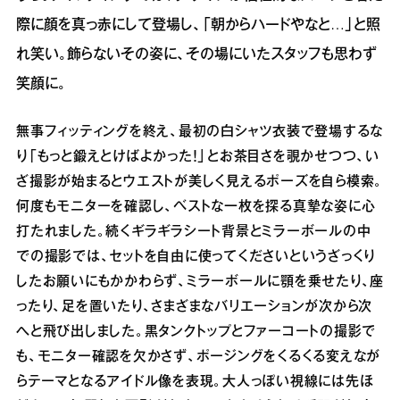
際に顔を真っ赤にして登場し、「朝からハードやなと…」と照
れ笑い。飾らないその姿に、その場にいたスタッフも思わず
笑顔に。
無事フィッティングを終え、最初の白シャツ衣装で登場するな
り「もっと鍛えとけばよかった！」とお茶目さを覗かせつつ、い
ざ撮影が始まるとウエストが美しく見えるポーズを自ら模索。
何度もモニターを確認し、ベストな一枚を探る真摯な姿に心
打たれました。続くギラギラシート背景とミラーボールの中
での撮影では、セットを自由に使ってくださいというざっくり
したお願いにもかかわらず、ミラーボールに顎を乗せたり、座
ったり、足を置いたり、さまざまなバリエーションが次から次
へと飛び出しました。黒タンクトップとファーコートの撮影で
も、モニター確認を欠かさず、ポージングをくるくる変えなが
らテーマとなるアイドル像を表現。大人っぽい視線には先ほ