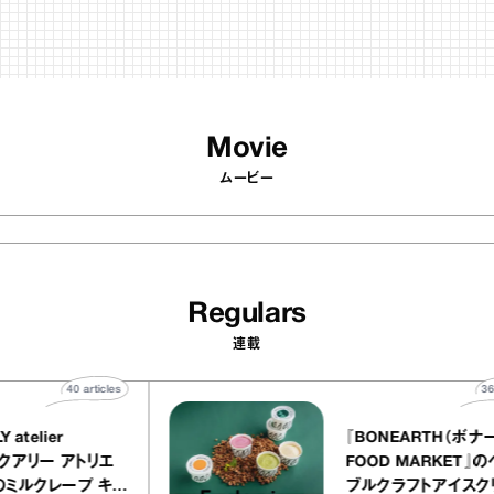
Movie
ムービー
Regulars
連載
40
articles
UALLY atelier
『BONEARTH
LE（イクアリー アトリエ
FOOD MARK
レ）』のミルクレープ キャ
ブルクラフトア