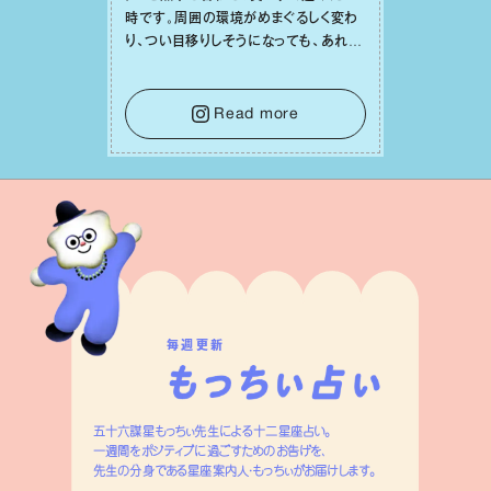
時です。周囲の環境がめまぐるしく変わ
り、つい⽬移りしそうになっても、あれこ
れ迷う必要はありません。余計なノイズ
をそっと⼿放し、⽬の前のことに集中しま
しょう。そのブレない決意が、あなたにと
Read more
って有意義で安定した成果を引き寄せま
す。
毎週更新
五十六謀星もっちぃ先生による十二星座占い。
一週間をポジティブに過ごすためのお告げを、
先生の分身である星座案内人・もっちぃがお届けします。