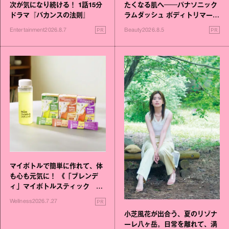
次が気になり続ける！ 1話15分
たくなる肌へ──パナソニック
ドラマ『バカンスの法則』
ラムダッシュ ボディトリマーが
進化！
PR
PR
Entertainment
2026.8.7
Beauty
2026.8.5
マイボトルで簡単に作れて、体
も心も元気に！ 《「ブレンデ
ィ」マイボトルスティック い
いこと毎日》シリーズが誕生
PR
Wellness
2026.7.27
小芝風花が出合う、夏のリゾナ
ーレ八ヶ岳。日常を離れて、満