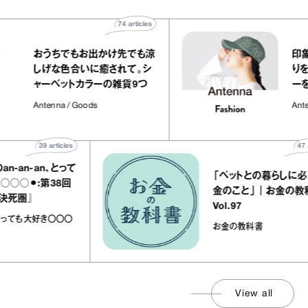
74
articles
おうちでもお出かけ先でも涼
しげな色合いに癒されて。シ
ャーベットカラーの雑貨9つ
Antenna / Goods
39
articles
47
articles
‐an、とって
「ペットとの暮らしに必要なお
︎:第38回
金のこと」｜お金の教科書
』
Vol.97
ても大好き〇〇〇
お金の教科書
View all