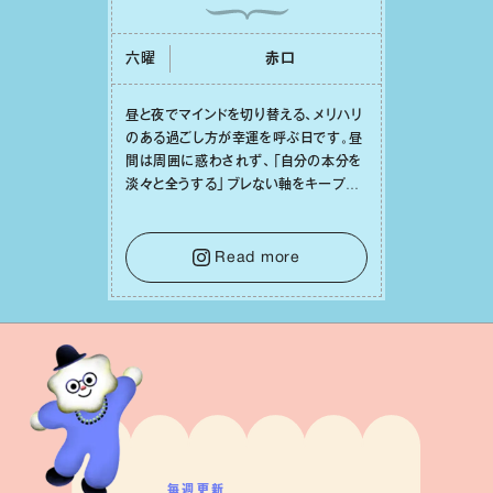
六曜
⾚⼝
昼と夜でマインドを切り替える、メリハリ
のある過ごし⽅が幸運を呼ぶ⽇です。昼
間は周囲に惑わされず、「⾃分の本分を
淡々と全うする」ブレない軸をキープし
て。そして夜は、疲れや寂しさから⽢い
⾔葉に流されないよう、⼼にしっかりブ
レーキをかけること。この意識の切り替
Read more
えが、あなたに確かな安⼼感をもたらす
はずです。
毎週更新