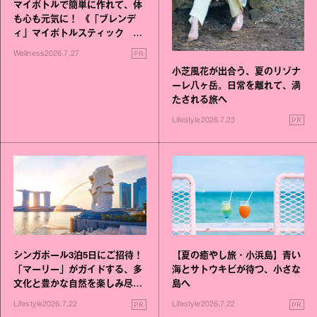
マイボトルで簡単に作れて、体
も心も元気に！ 《「ブレンデ
ィ」マイボトルスティック い
いこと毎日》シリーズが誕生
PR
Wellness
2026.7.27
小芝風花が出合う、夏のリゾナ
ーレ八ヶ岳。日常を離れて、満
たされる旅へ
PR
Lifestyle
2026.7.23
シンガポール3泊5日にご招待！
【夏の癒やし旅・小浜島】青い
「マーリー」がガイドする、多
海とサトウキビが待つ、小さな
文化と豊かな自然を楽しみ尽く
島へ
す旅
PR
PR
Lifestyle
2026.7.22
Lifestyle
2026.7.22