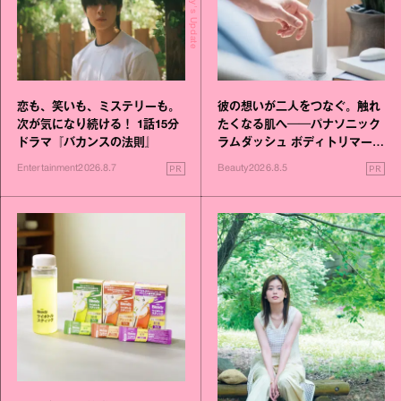
Today's Update
恋も、笑いも、ミステリーも。
彼の想いが二人をつなぐ。触れ
次が気になり続ける！ 1話15分
たくなる肌へ──パナソニック
ドラマ『バカンスの法則』
ラムダッシュ ボディトリマーが
進化！
PR
PR
Entertainment
2026.8.7
Beauty
2026.8.5