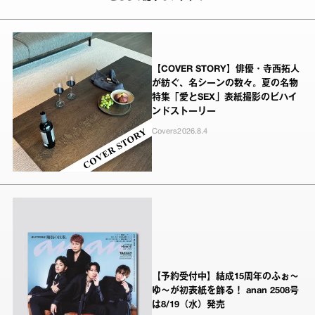
【COVER STORY】俳優・寺西拓人
が紡ぐ、名シーンの数々。夏の名物
特集「愛とSEX」表紙撮影のビハイ
ンドストーリー
Covers
2026.8.4
【予約受付中】結成15周年のふぉ～
ゆ～が初表紙を飾る！ anan 2508号
は8/19（水）発売