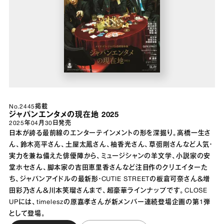
No.2445掲載
ジャパンエンタメの現在地 2025
2025年04月30日
発売
日本が誇る最前線のエンターテインメントの形を深掘り。高橋一生さ
ん、鈴木亮平さん、土屋太鳳さん、柚香光さん、草彅剛さんなど人気・
実力を兼ね備えた俳優陣から、ミュージシャンの羊文学、小説家の安
堂ホセさん、脚本家の吉田恵里香さんなど注目作のクリエイターた
ち、ジャパンアイドルの最新形・CUTIE STREETの板倉可奈さん＆増
田彩乃さん＆川本笑瑠さんまで、超豪華ラインナップです。CLOSE
UPには、timeleszの原嘉孝さんが新メンバー連続登場企画の第1弾
として登場。