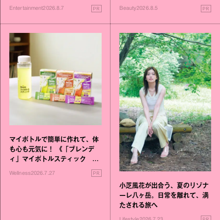
進化！
PR
PR
Entertainment
2026.8.7
Beauty
2026.8.5
マイボトルで簡単に作れて、体
も心も元気に！ 《「ブレンデ
ィ」マイボトルスティック い
いこと毎日》シリーズが誕生
PR
Wellness
2026.7.27
小芝風花が出合う、夏のリゾナ
ーレ八ヶ岳。日常を離れて、満
たされる旅へ
PR
Lifestyle
2026.7.23