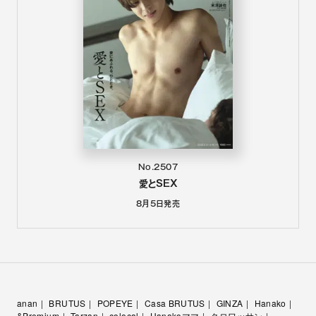
No.2507
愛とSEX
8月5日
発売
anan
BRUTUS
POPEYE
Casa BRUTUS
GINZA
Hanako
&Premium
Tarzan
colocal
Hanakoママ
クロワッサン