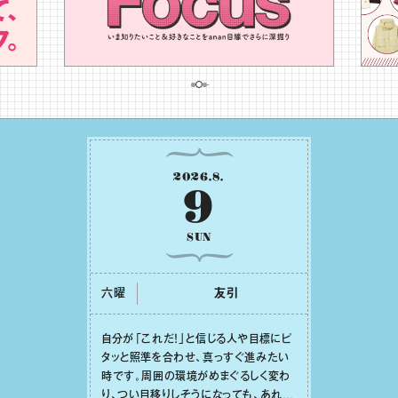
2026
.
8
.
9
SUN
六曜
友引
⾃分が「これだ！」と信じる⼈や⽬標にピ
タッと照準を合わせ、真っすぐ進みたい
時です。周囲の環境がめまぐるしく変わ
り、つい⽬移りしそうになっても、あれこ