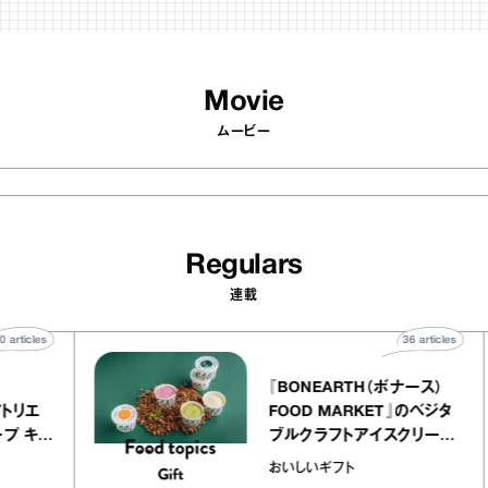
Movie
ムービー
Regulars
連載
40
articles
36
arti
elier
『BONEARTH（ボナース
アリー アトリエ
FOOD MARKET』のベ
ルクレープ キャ
ブルクラフトアイスクリ
ほか｜chico
｜真野知子の「おいしい
おいしいギフト
宝物”
ト」