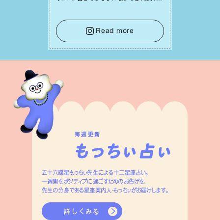
れ迷う必要はありません。余計なノイズ
をそっと⼿放し、⽬の前のことに集中しま
しょう。そのブレない決意が、あなたにと
Read more
って有意義で安定した成果を引き寄せま
す。
毎週更新
五十六謀星もっちぃ先生による十二星座占い。
一週間をポジティブに過ごすためのお告げを、
先生の分身である星座案内人・もっちぃがお届けします。
詳しくみる