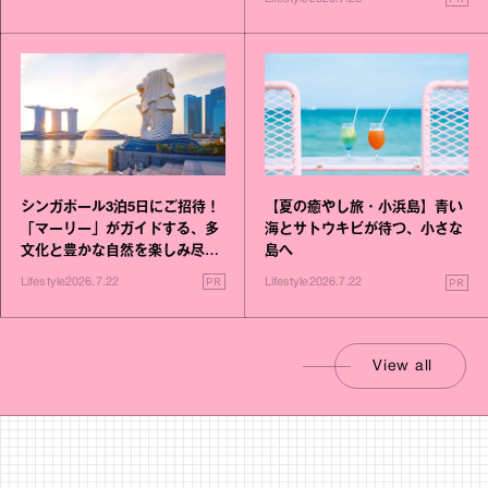
シンガポール3泊5日にご招待！
【夏の癒やし旅・小浜島】青い
「マーリー」がガイドする、多
海とサトウキビが待つ、小さな
文化と豊かな自然を楽しみ尽く
島へ
す旅
PR
PR
Lifestyle
2026.7.22
Lifestyle
2026.7.22
View all