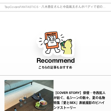
Top
Covers
FANTASTICS・八木勇征さんと中島颯太さんがバディで初の
anan表紙に登場。anan「チョコレートLOVE2025」特集、1月
15日（水）発売！
Recommend
こちらの記事もおすすめ
【COVER STORY】俳優・寺西拓人
が紡ぐ、名シーンの数々。夏の名物
特集「愛とSEX」表紙撮影のビハイ
ンドストーリー