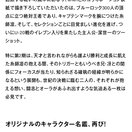
過熱する戦いの渦中にある今、ananとのコラボレーション表
紙で描き下ろしていただいたのは、ブルーロック300人の頂
点に立つ絶対王者であり、キャプテンマークを腕につけた糸
師凛。そして、セレクションごとに目覚ましい進化を遂げ、つ
いにU-20戦のイレブン入りを果たした主人公・潔世一のツー
ショット。
特に第2期は、天才と言われながらも誰より勝利と成長に飢え
た糸師凛の抱える闇、そのトリガーともいうべき兄・冴との関
係にフォーカスが当たり、知られざる確執の経緯が明らかに
なるという展開も。世紀の決戦に臨む二人の、それぞれが抱
える想い、闘志とオーラがあふれ出すような気迫ある一枚は
必見です。
オリジナルのキャラクター名鑑、再び！