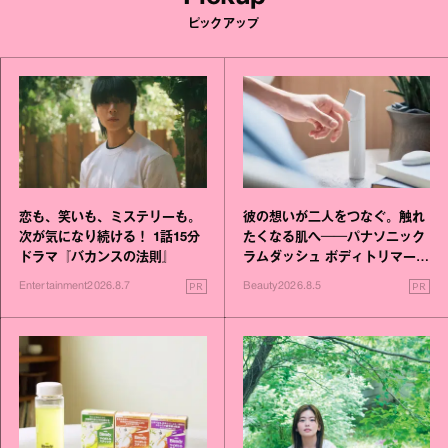
ピックアップ
恋も、笑いも、ミステリーも。
彼の想いが二人をつなぐ。触れ
次が気になり続ける！ 1話15分
たくなる肌へ──パナソニック
ドラマ『バカンスの法則』
ラムダッシュ ボディトリマーが
進化！
PR
PR
Entertainment
2026.8.7
Beauty
2026.8.5