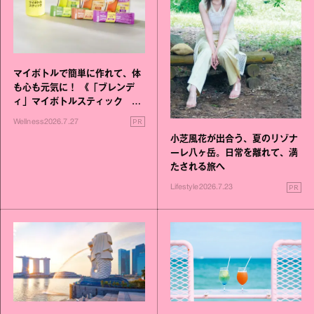
マイボトルで簡単に作れて、体
も心も元気に！ 《「ブレンデ
ィ」マイボトルスティック い
いこと毎日》シリーズが誕生
PR
Wellness
2026.7.27
小芝風花が出合う、夏のリゾナ
ーレ八ヶ岳。日常を離れて、満
たされる旅へ
PR
Lifestyle
2026.7.23