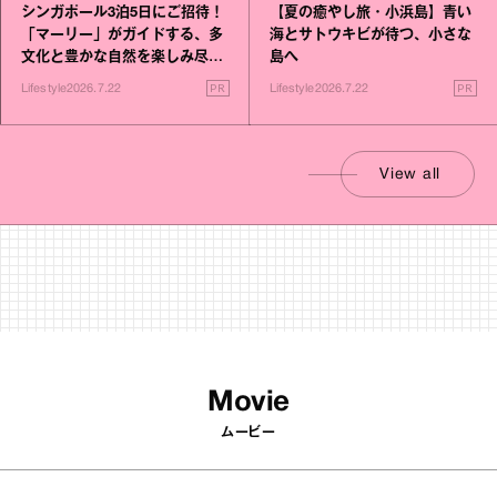
シンガポール3泊5日にご招待！
【夏の癒やし旅・小浜島】青い
「マーリー」がガイドする、多
海とサトウキビが待つ、小さな
文化と豊かな自然を楽しみ尽く
島へ
す旅
PR
PR
Lifestyle
2026.7.22
Lifestyle
2026.7.22
View all
Movie
ムービー