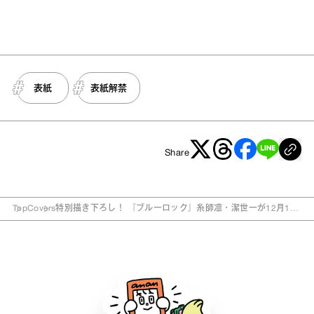
表紙
表紙解禁
Share
Top
Covers
特別描き下ろし！ 『ブルーロック』糸師凛・潔世一が12月11
日発売『anan』スペシャルエディション表紙に登場