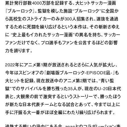
累計発行部数4000万部を記録する、大ヒットサッカー漫画
『ブルーロック』。監獄を模した施設“ブルーロック”に全国か
ら高校生のストライカーのみが300人招集され、選抜を通過
するために死闘を繰り広げるという本作は、その斬新さゆえ
に “史上最もイカれたサッカー漫画”の異名を持ち、サッカー
ファンだけでなく、プロ選手もファンを公言するほどの影響
力を誇ります。
2022年にアニメ第1期が放送されるとさらに人気が拡大し、
今年はスピンオフの『劇場版ブルーロック-EPISODE凪-』も
大ヒットを記録。現在放送中のアニメ第2期では、“青い監
獄”でのサバイバルを勝ち残った35人が、現在のU-20日本代
表と、大観衆の前で激突するというストーリーで、勝ったほう
が新たな日本代表チームとなる試合とあって、今まで以上に
手に汗握る大一番がほぼ全編にわたり繰り広げられます。