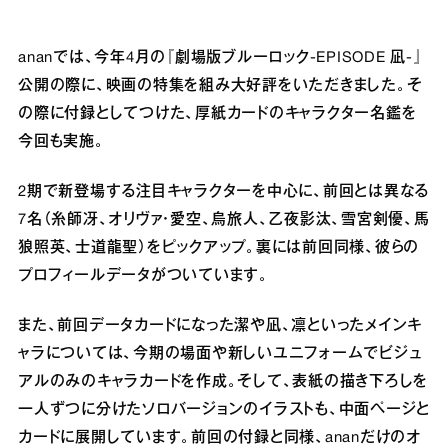
ananでは、今年4月の『劇場版ブルーロック-EPISODE 凪-』
公開の際に、映画の特集を組み大好評をいただきました。そ
の際に付録としてつけた、厚紙カードのキャラクター名鑑を
今回も実施。
2期で新登場する注目キャラクターを中心に、前回とは異なる
7名（糸師冴、オリヴァ・愛空、烏旅人、乙夜影汰、雪宮剣優、馬
狼照英、士道龍聖）をピックアップ。裏には前回同様、彼らの
プロフィールデータがついています。
また、前回データカードになった潔や凪、凛といったメインキ
ャラについては、今期の場面や新しいユニフォームでビジュ
アルのみのキャラカードを作成。そして、表紙の描き下ろしを
一人ずつに分けたソロバージョンのイラストも、中面ページと
カードに展開しています。前回の付録と同様、ananだけのオ