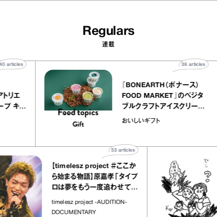
Regulars
連載
40
articles
36
arti
elier
『BONEARTH（ボナース
アリー アトリエ
FOOD MARKET』のベ
ルクレープ キャ
ブルクラフトアイスクリ
ほか｜chico
｜真野知子の「おいしい
おいしいギフト
宝物”
ト」
53
articles
【timelesz project ＃ここか
ら始まる物語】原嘉孝「タイプ
ロは夢をもう一度追わせてく
れた場所」
timelesz project -AUDITION-
DOCUMENTARY