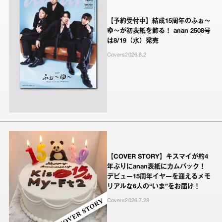
【予約受付中】結成15周年のふぉ～
ゆ～が初表紙を飾る！ anan 2508号
は8/19（水）発売
Covers
2026.8.2
【COVER STORY】キスマイが約4
年ぶりにanan表紙にカムバック！
デビュー15周年イヤーを迎えるメモ
リアルな6人の“いま”をお届け！
Covers
2026.7.28