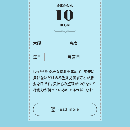
2026
.
8
.
10
MON
六曜
先負
選日
⺟倉⽇
しっかりと必要な情報を集めて、不安に
負けないだけの希望を⾒出すことが肝
要な⽇です。気持ちの整理がつかなくて
⾏動⼒が鈍っているのであれば、なおさ
ら判断材料を揃えることが積極的な⼀歩
を踏み出すのに役⽴つはず。また、広い
意味での「癒し」や「治療」が必要な⽇で
Read more
もあり、特に⼈間関係の改善は課題の⼀
つです。