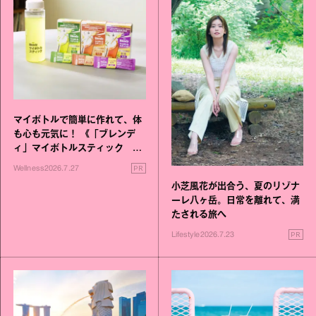
マイボトルで簡単に作れて、体
も心も元気に！ 《「ブレンデ
ィ」マイボトルスティック い
いこと毎日》シリーズが誕生
PR
Wellness
2026.7.27
小芝風花が出合う、夏のリゾナ
ーレ八ヶ岳。日常を離れて、満
たされる旅へ
PR
Lifestyle
2026.7.23