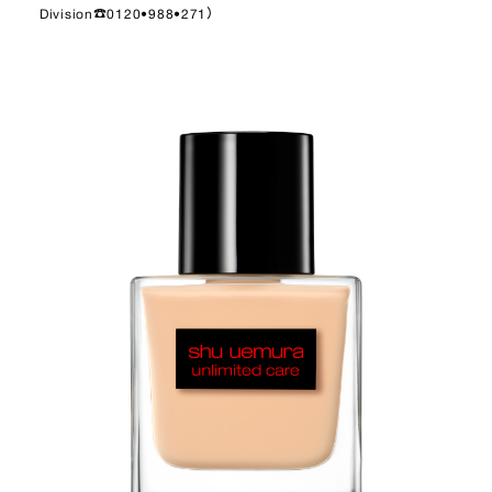
Division☎︎0120•988•271）