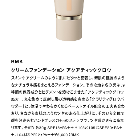
RMK
クリームファンデーション アクアティックグロウ
スキンケアクリームのように肌にピタッと密着し、素肌の延長のよう
なナチュラル感をまとえるファンデーション。その心地よさの訳は、9
種類の保湿成分とピグメントを溶けこませた「アクアティックグロウ
処方」。光を集めて反射し肌の透明感を高める「クラリティグロウパ
ウダー」と、体温でやわらかくなるペースト オイル配合の工夫も合わ
さり、さながら素肌のようなツヤのある仕上がりに。手のひら全体で
顔を包み込むハンドプレスの＋αのステップで、ツヤ感がさらに高ま
ります。全9色 各30g SPF18•PA＋＋ ＊103と105はSPF20•PA＋
＋、104はSPF22•PA＋＋￥6,600（RMK