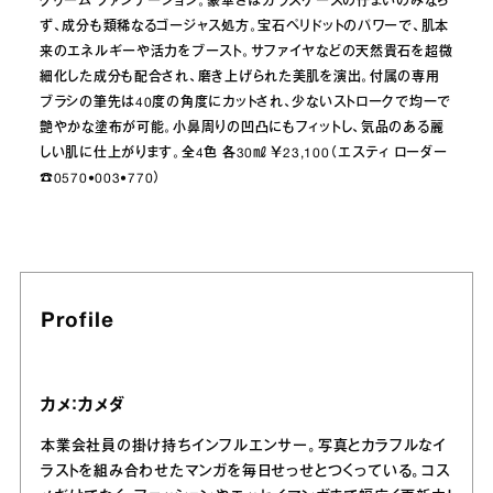
クリーム ファンデーション。豪華さはガラスケースの佇まいのみなら
ず、成分も類稀なるゴージャス処方。宝石ペリドットのパワーで、肌本
来のエネルギーや活力をブースト。サファイヤなどの天然貴石を超微
細化した成分も配合され、磨き上げられた美肌を演出。付属の専用
ブラシの筆先は40度の角度にカットされ、少ないストロークで均一で
艶やかな塗布が可能。小鼻周りの凹凸にもフィットし、気品のある麗
しい肌に仕上がります。全4色 各30㎖ ￥23,100（エスティ ローダー
☎︎0570•003•770）
Profile
カメ：カメダ
本業会社員の掛け持ちインフルエンサー。写真とカラフルなイ
ラストを組み合わせたマンガを毎日せっせとつくっている。コス