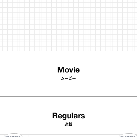
ムービー
Regulars
連載
40
articles
LLY atelier
『BONEARTH（
E（イクアリー アトリエ
FOOD MARKET
）』のミルクレープ キャ
ブルクラフトアイ
バニーユほか｜chico
｜真野知子の「お
な宝物
おいしいギフト
菓子な宝物”
ト」
53
articles
【timelesz project ＃ここか
「日経
ら始まる物語】原嘉孝「タイプ