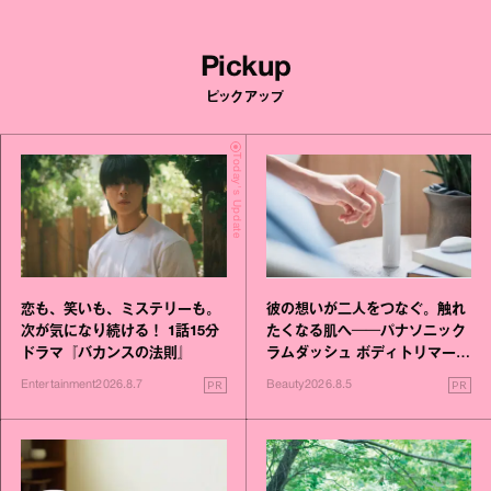
Pickup
ピックアップ
Today's Update
恋も、笑いも、ミステリーも。
彼の想いが二人をつなぐ。触れ
次が気になり続ける！ 1話15分
たくなる肌へ──パナソニック
ドラマ『バカンスの法則』
ラムダッシュ ボディトリマーが
進化！
PR
PR
Entertainment
2026.8.7
Beauty
2026.8.5