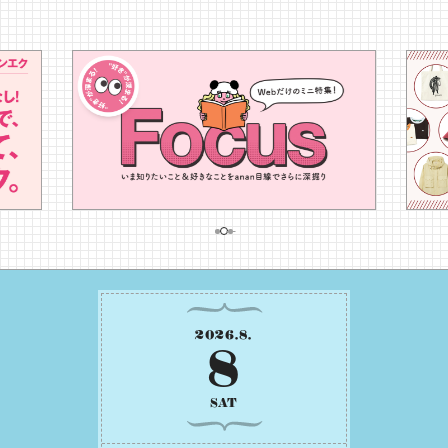
2026
.
8
.
8
SAT
六曜
先勝
物事を強引に進めるよりも、⼊念な準備
や学習、気持ちの整理をしたうえで取り
組むことが⼤事な⽇です。先の⾒えない
不安に⼼が曇ってしまっても焦らない
で。意思を伝える⼯夫をしたり、あなた⾃
⾝や疲れていそうな⼈をいたわることに
時間を使いましょう。ここでしっかりとエ
Read more
ネルギーを蓄え、困難を乗り越える⼒に
変えましょう。