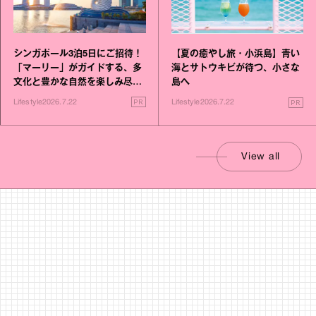
シンガポール3泊5日にご招待！
【夏の癒やし旅・小浜島】青い
「マーリー」がガイドする、多
海とサトウキビが待つ、小さな
文化と豊かな自然を楽しみ尽く
島へ
す旅
PR
PR
Lifestyle
2026.7.22
Lifestyle
2026.7.22
View all
Movie