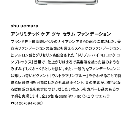
shu uemura
アンリミテッド ケア ツヤ セラム ファンデーション
ブランド史上最高峰レベルのナイアシンアミドの配合に成功した、美
容液ファンデーションの革命とも言えるスペックのファンデーション。
ヒアルロン酸とグリセリンも配合された「トリプル ハイドロロック コ
ンプレックス」効果で、仕上がりはまるで美容液を塗った後のような
みずみずしくふっくらとした肌に。また、一般的なファンデーションに
は珍しい青いピグメント「ウルトラマリンブルー」を合わせることで特
殊な反射作用を可能にした点も革命ポイント。青の要素が、補色とな
る暖色系の光を味方につけ、隠したい色ムラをカバーし品のあるツ
ヤ感を実現します。全20色 各35㎖ ￥7,480（シュウ ウエムラ
☎︎0120•694•666）