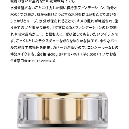
暖房のきいた室内などの乾燥環境下でも
水分を逃さないことに注力した潤い保持系ファンデーション。油分と
水の2つの層が、肌から逃げようとする水分を抱え込むことで潤いを
しっかりとキープ。水分が保たれることで、キメの乱れが軽減され、塗
りたてのツヤ肌が長続き。「夕方になるとファンデーションのひび割
れや毛穴落ちが……」と悩む人に、ぜひ試してもらいたいアイテムで
す。こっくりとしたテクスチャーながらなめらかな伸びで、小さなパー
ル粒程度で広範囲を網羅。カバー力が高いので、コンシーラーなしの
時短メイクにも。全6色 各30g SPF15•PA＋＋￥6,050（イプサお客
さま窓口☎︎0120•523•543）