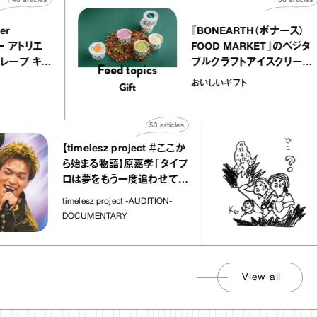
さんが
ロは夢をもう一度追わせてく
れた場所」
社会の
timelesz project -AUDITION-
DOCUMENTARY
View all