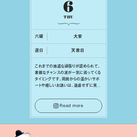
6
THU
六曜
⼤安
選日
天恩⽇
これまでの地道な頑張りが認められて、
素敵なチャンスの波が⼀気に巡ってくる
タイミングです。周囲からの温かいサポ
ートや嬉しいお誘いは、遠慮せずに笑顔
で受け取りましょう。みんなと⼀緒に幸
せになっていくイメージを持って⼀歩を
踏み出して。⼀⼈⼀⼈の良いところが混
Read more
ざり合い、ハッピーな未来が形作られて
いきます。