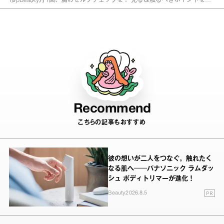
Top
Beauty
月1回、胸のセルフチェックを！ 見る＆触るべきポイントを医
師が解説
Recommend
こちらの記事もおすすめ
彼の想いが二人をつなぐ。触れたく
なる肌へ──パナソニック ラムダッ
シュ ボディトリマーが進化！
PR
Beauty
2026.8.5