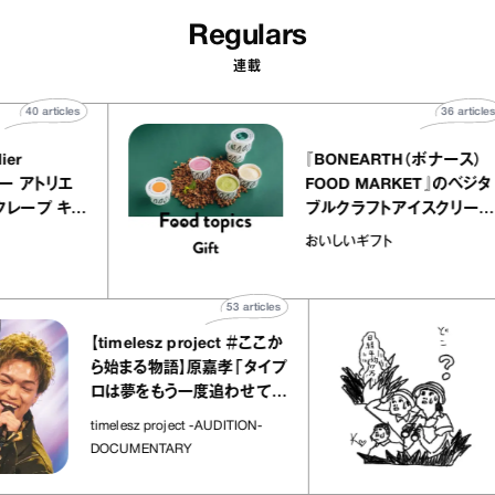
Regulars
連載
40
articles
3
Y atelier
『BONEARTH（ボナ
イクアリー アトリエ
FOOD MARKET』
』のミルクレープ キャ
ブルクラフトアイス
ニーユほか｜chico
｜真野知子の「おい
宝物
おいしいギフト
子な宝物”
ト」
53
articles
【timelesz project ＃ここか
「日
ら始まる物語】原嘉孝「タイプ
さん
ロは夢をもう一度追わせてく
れた場所」
社会
timelesz project -AUDITION-
DOCUMENTARY