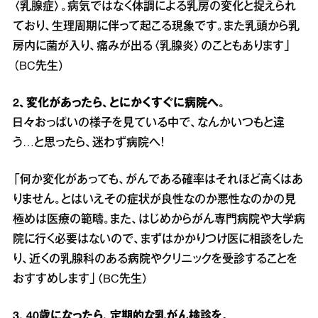
〈乳腺症〉。病気ではなく体調による乳房の変化と捉えられ
ており、生理周期に伴って起こる現象です。また乳頭から乳
房内に菌が入り、痛みが出る〈乳腺炎〉のこともあります」
（BC先生）
2、変化があったら、とにかくすぐに病院へ。
日々おっぱいの様子を見ている中で、なんかいつもと違
う…と思ったら、迷わず病院へ！
「何か変化があっても、がんである確率はそれほど高くはあ
りません。とはいえその症状が良性なのか悪性なのかの見
極めは医療の範疇。また、はじめからがん専門病院や大学病
院に行く必要はないので、まずはかかりつけ医に相談をした
り、近くの乳腺科のある病院やクリニックを受診することを
おすすめします」（BC先生）
3、40歳になったら、定期的な乳がん検診を。