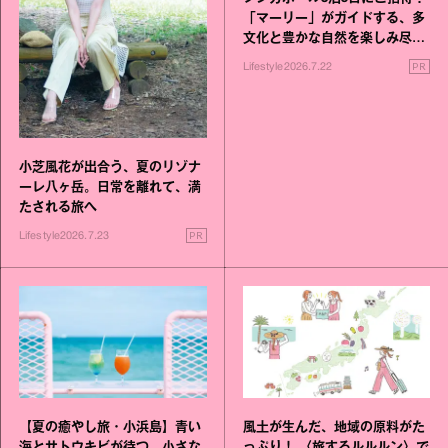
「マーリー」がガイドする、多
文化と豊かな自然を楽しみ尽く
す旅
PR
Lifestyle
2026.7.22
小芝風花が出合う、夏のリゾナ
ーレ八ヶ岳。日常を離れて、満
たされる旅へ
PR
Lifestyle
2026.7.23
【夏の癒やし旅・小浜島】青い
風土が生んだ、地域の原料がた