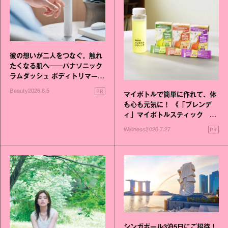
彼の想いが二人をつなぐ。触れ
たくなる肌へ──パナソニック
ラムダッシュ ボディトリマーが
進化！
PR
Beauty
2026.8.5
マイボトルで簡単に作れて、体
も心も元気に！ 《「ブレンデ
ィ」マイボトルスティック い
いこと毎日》シリーズが誕生
PR
Wellness
2026.7.27
シンガポール3泊5日にご招待！