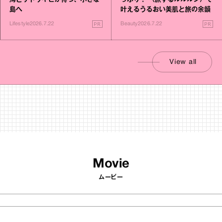
海とサトウキビが待つ、小さな
っぷり！ 〈旅するルルルン〉で
島へ
叶えるうるおい美肌と旅の余韻
PR
PR
Lifestyle
2026.7.22
Beauty
2026.7.22
View all
Movie
ムービー