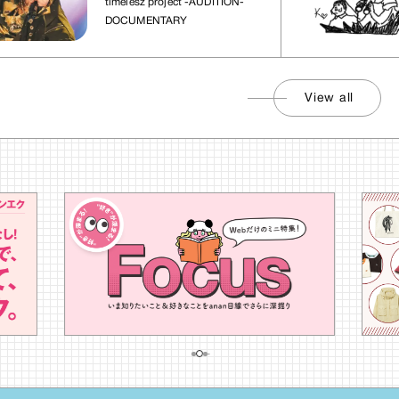
timelesz project -AUDITION-
DOCUMENTARY
View all