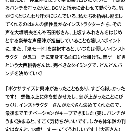
お目見え！ 体全体を使って拳を繰り出したり、スピード感あ
るパンチを打ったりと、BGMと指示に合わせて動くうち、気
がつくとじんわり汗がにじんでいる。私たちを指導し励まし
てくれるのは9人の個性豊かなインストラクターたち。その
声を大塚明夫さんや石田彰さん、上坂すみれさんをはじめ
とする豪華な声優陣が担当していることも嬉しいポイント
に。また、「鬼モード」を選択すると、いつもは優しいインスト
ラクターが鬼コーチに変身する面白い仕掛けも。音ゲー好き
という大西桃香さんは、完ぺきなタイミングで、どんどんパ
ンチを決めていく！
「ボクササイズに興味があったこともあり、すごく楽しかった
です！ 想像以上に体を動かせたし、息が上がったことにび
っくり。インストラクターさんがたくさん褒めてくれたので、
最後までモチベーションがキープできました（笑）。パンチが
うまく決まると、すごく気持ちがいいです。しかも体年齢の判
定はなんと、18歳！ すーっごくうれしいです」（大西さん）