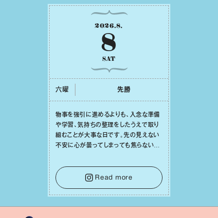
2026
.
8
.
8
SAT
六曜
先勝
物事を強引に進めるよりも、⼊念な準備
や学習、気持ちの整理をしたうえで取り
組むことが⼤事な⽇です。先の⾒えない
不安に⼼が曇ってしまっても焦らない
で。意思を伝える⼯夫をしたり、あなた⾃
⾝や疲れていそうな⼈をいたわることに
時間を使いましょう。ここでしっかりとエ
Read more
ネルギーを蓄え、困難を乗り越える⼒に
変えましょう。