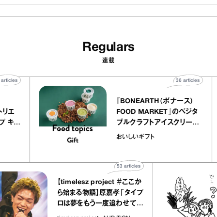
Regulars
連載
40
articles
36
article
ier
『BONEARTH（ボナース）
リー アトリエ
FOOD MARKET』のベジタ
クレープ キャ
ブルクラフトアイスクリー
か｜chico
｜真野知子の「おいしいギ
おいしいギフト
物”
ト」
53
articles
【timelesz project ＃ここか
ら始まる物語】原嘉孝「タイプ
ロは夢をもう一度追わせてく
れた場所」