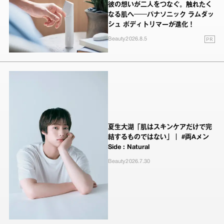
彼の想いが二人をつなぐ。触れたく
なる肌へ──パナソニック ラムダッ
シュ ボディトリマーが進化！
PR
Beauty
2026.8.5
夏生大湖「肌はスキンケアだけで完
結するものではない」｜ #両Aメン
Side : Natural
Beauty
2026.7.30