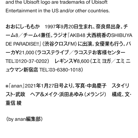
and the Ubisoft logo are trademarks of Ubisoft
Entertainment in the US and/or other countries.
おおにし・ももか 1997年9月20日生まれ、奈良県出身。チ
ーム8／チーム4兼任。ラジオ『AKB48 大西桃香のSHIBUYA
DE PARADISE!!』（渋谷クロスFM）に出演。女優業も行う。パ
ーカ￥21,000（ラコステライブ／ラコステお客様センター
TEL：0120・37・0202） レギンス￥8,600（エミ ヨガ／エミ ニ
ュウマン新宿店 TEL：03・6380・1018）
※『anan』2021年1月27日号より。写真・中島慶子 スタイリ
スト・武政 ヘア＆メイク・浜田あゆみ（メランジ） 構成、文・
重信 綾
（by anan編集部）