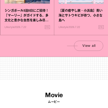
シンガポール3泊5日にご招待！
【夏の癒やし旅・小浜島】青い
「マーリー」がガイドする、多
海とサトウキビが待つ、小さな
文化と豊かな自然を楽しみ尽く
島へ
す旅
PR
PR
Lifestyle
2026.7.22
Lifestyle
2026.7.22
View all
Movie
ムービー