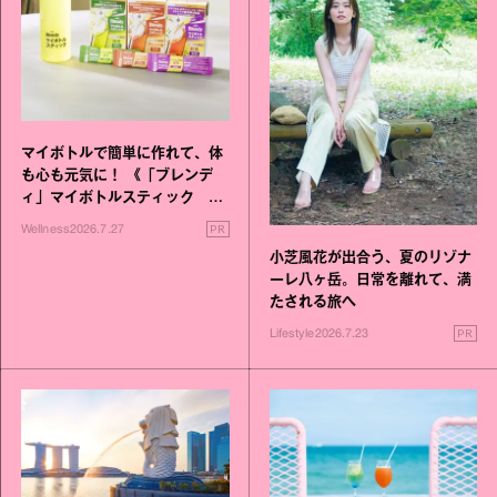
マイボトルで簡単に作れて、体
も心も元気に！ 《「ブレンデ
ィ」マイボトルスティック い
いこと毎日》シリーズが誕生
PR
Wellness
2026.7.27
小芝風花が出合う、夏のリゾナ
ーレ八ヶ岳。日常を離れて、満
たされる旅へ
PR
Lifestyle
2026.7.23