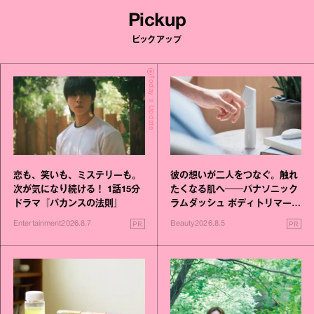
Pickup
ピックアップ
Today's Update
恋も、笑いも、ミステリーも。
彼の想いが二人をつなぐ。触れ
次が気になり続ける！ 1話15分
たくなる肌へ──パナソニック
ドラマ『バカンスの法則』
ラムダッシュ ボディトリマーが
進化！
PR
PR
Entertainment
2026.8.7
Beauty
2026.8.5