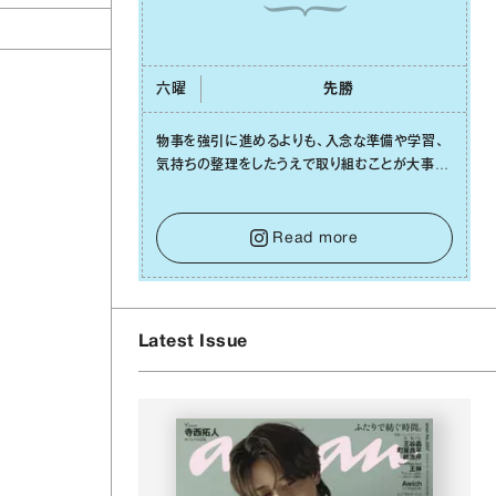
六曜
先勝
物事を強引に進めるよりも、⼊念な準備や学習、
気持ちの整理をしたうえで取り組むことが⼤事な
⽇です。先の⾒えない不安に⼼が曇ってしまって
も焦らないで。意思を伝える⼯夫をしたり、あなた
⾃⾝や疲れていそうな⼈をいたわることに時間を
Read more
使いましょう。ここでしっかりとエネルギーを蓄
え、困難を乗り越える⼒に変えましょう。
Latest Issue