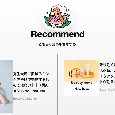
Recommend
こちらの記事もおすすめ
降り注ぐ
は必須。
夏生大湖「肌はスキン
イクアッ
ケアだけで完結するも
トが注目
のではない」｜ #両A
をお試し
Beauty
202
メン Side : Natural
Beauty
2026.7.30