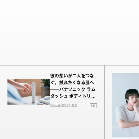
彼の想いが二人をつな
ぐ。触れたくなる肌へ
──パナソニック ラム
ダッシュ ボディトリマ
ーが進化！
PR
Beauty
2026.8.5