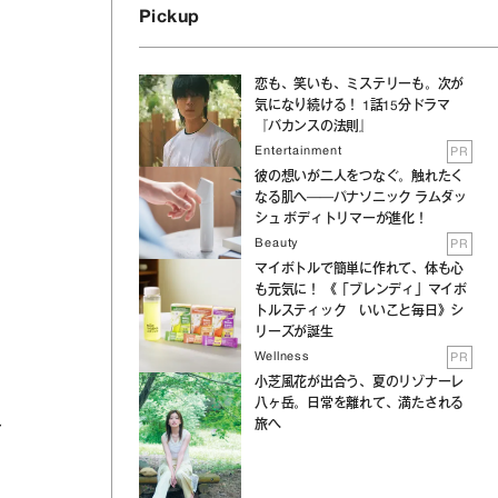
Pickup
恋も、笑いも、ミステリーも。次が
気になり続ける！ 1話15分ドラマ
『バカンスの法則』
Entertainment
PR
彼の想いが二人をつなぐ。触れたく
なる肌へ──パナソニック ラムダッ
シュ ボディトリマーが進化！
Beauty
PR
マイボトルで簡単に作れて、体も心
も元気に！ 《「ブレンディ」マイボ
トルスティック いいこと毎日》シ
リーズが誕生
Wellness
PR
小芝風花が出合う、夏のリゾナーレ
八ヶ岳。日常を離れて、満たされる
足
旅へ