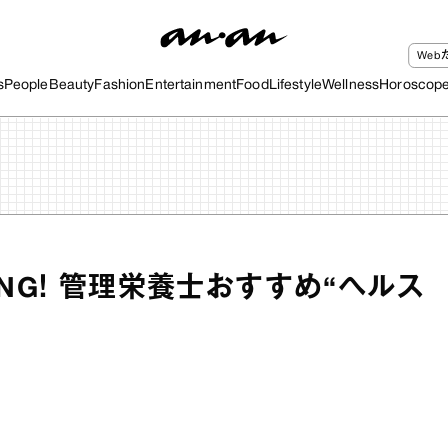
We
s
People
Beauty
Fashion
Entertainment
Food
Lifestyle
Wellness
Horoscop
NG！ 管理栄養士おすすめ“ヘルス