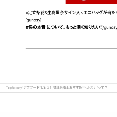
※
足立梨花&生駒里奈サイン入りエコバッグが当たる!anan
[gunosy]
＃男の本音
について、もっと深く知りたい！
[/gunosy
Top
Beauty
“デブフード”はNG！ 管理栄養士おすすめ“ヘルスナ”って？