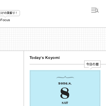
bだけの深掘り！
e
Focus
Today's Koyomi
今日の暦
2026
.
8
.
8
SAT