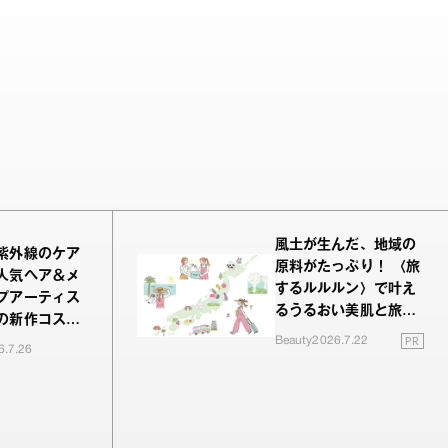
風土が生んだ、地域の
紫外線のケア
原料がたっぷり！ 〈旅
人気ヘア＆メ
するルルルン〉で叶え
プアーティス
るうるおい美肌と旅の
の新作コスメ
余韻
PR
Beauty
2026.7.22
レビュー
6.7.26