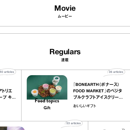
Movie
ムービー
Regulars
連載
40
articles
36
articl
lier
『BONEARTH（ボナース）
リー アトリエ
FOOD MARKET』のベジ
ルクレープ キャ
ブルクラフトアイスクリー
ほか｜chico
｜真野知子の「おいしいギ
おいしいギフト
物”
ト」
53
articles