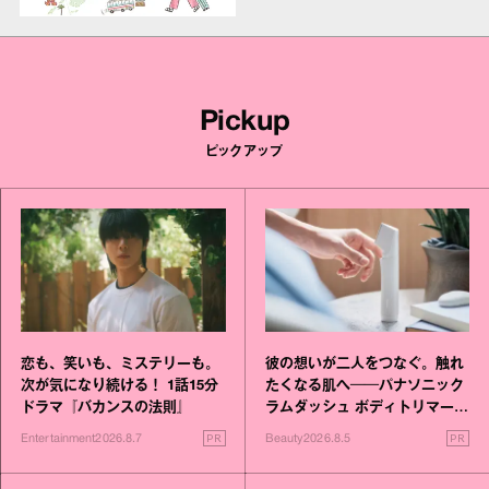
Pickup
ピックアップ
恋も、笑いも、ミステリーも。
彼の想いが二人をつなぐ。触れ
次が気になり続ける！ 1話15分
たくなる肌へ──パナソニック
ドラマ『バカンスの法則』
ラムダッシュ ボディトリマーが
進化！
PR
PR
Entertainment
2026.8.7
Beauty
2026.8.5