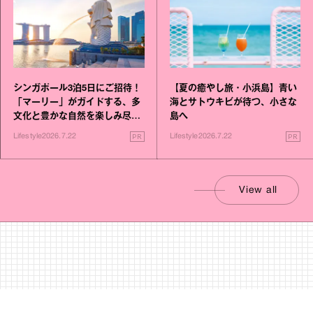
シンガポール3泊5日にご招待！
【夏の癒やし旅・小浜島】青い
「マーリー」がガイドする、多
海とサトウキビが待つ、小さな
文化と豊かな自然を楽しみ尽く
島へ
す旅
PR
PR
Lifestyle
2026.7.22
Lifestyle
2026.7.22
View all