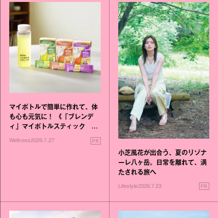
マイボトルで簡単に作れて、体
も心も元気に！ 《「ブレンデ
ィ」マイボトルスティック い
いこと毎日》シリーズが誕生
PR
Wellness
2026.7.27
小芝風花が出合う、夏のリゾナ
ーレ八ヶ岳。日常を離れて、満
たされる旅へ
PR
Lifestyle
2026.7.23