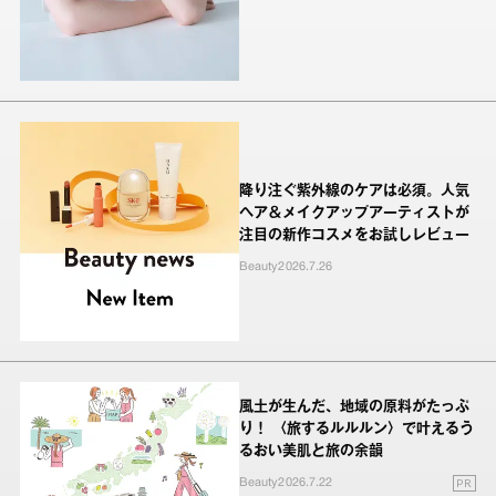
降り注ぐ紫外線のケアは必須。人気
ヘア＆メイクアップアーティストが
注目の新作コスメをお試しレビュー
Beauty
2026.7.26
風土が生んだ、地域の原料がたっぷ
り！ 〈旅するルルルン〉で叶えるう
るおい美肌と旅の余韻
PR
Beauty
2026.7.22