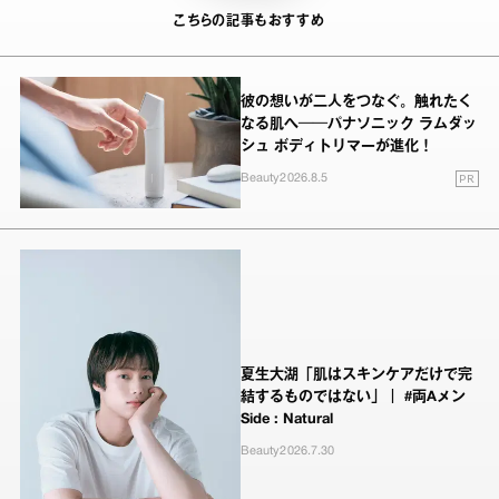
こちらの記事もおすすめ
彼の想いが二人をつなぐ。触れたく
なる肌へ──パナソニック ラムダッ
シュ ボディトリマーが進化！
PR
Beauty
2026.8.5
夏生大湖「肌はスキンケアだけで完
結するものではない」｜ #両Aメン
Side : Natural
Beauty
2026.7.30