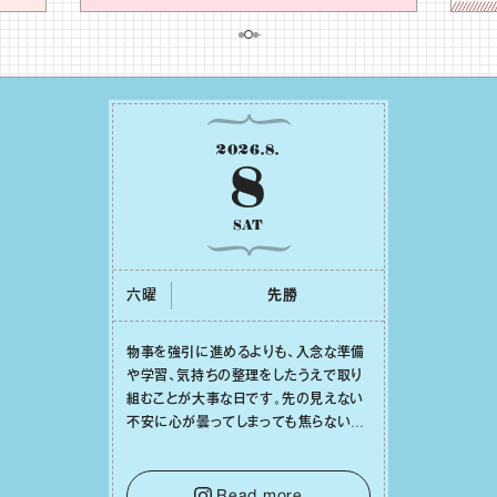
2026
.
8
.
8
SAT
六曜
先勝
物事を強引に進めるよりも、⼊念な準備
や学習、気持ちの整理をしたうえで取り
組むことが⼤事な⽇です。先の⾒えない
不安に⼼が曇ってしまっても焦らない
で。意思を伝える⼯夫をしたり、あなた⾃
⾝や疲れていそうな⼈をいたわることに
時間を使いましょう。ここでしっかりとエ
Read more