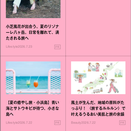
小芝風花が出合う、夏のリゾナ
ーレ八ヶ岳。日常を離れて、満
たされる旅へ
PR
Lifestyle
2026.7.23
【夏の癒やし旅・小浜島】青い
風土が生んだ、地域の原料がた
海とサトウキビが待つ、小さな
っぷり！ 〈旅するルルルン〉で
島へ
叶えるうるおい美肌と旅の余韻
PR
PR
Lifestyle
2026.7.22
Beauty
2026.7.22