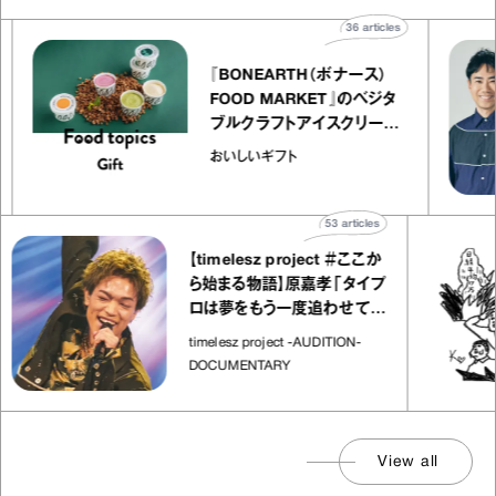
es
36
articles
『BONEARTH（ボナース）
エ
FOOD MARKET』のベジタ
ャ
ブルクラフトアイスクリーム
co
｜真野知子の「おいしいギフ
おいしいギフト
ト」
53
articles
【timelesz project ＃ここか
ら始まる物語】原嘉孝「タイプ
ロは夢をもう一度追わせてく
れた場所」
timelesz project -AUDITION-
DOCUMENTARY
View all