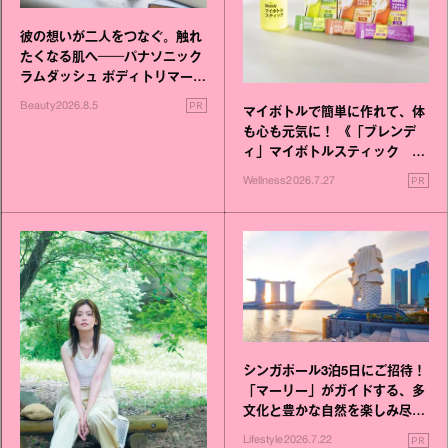
彼の想いが二人をつなぐ。触れ
たくなる肌へ──パナソニック
ラムダッシュ ボディトリマーが
進化！
PR
Beauty
2026.8.5
マイボトルで簡単に作れて、体
も心も元気に！ 《「ブレンデ
ィ」マイボトルスティック い
いこと毎日》シリーズが誕生
PR
Wellness
2026.7.27
シンガポール3泊5日にご招待！
「マーリー」がガイドする、多
文化と豊かな自然を楽しみ尽く
す旅
PR
Lifestyle
2026.7.22