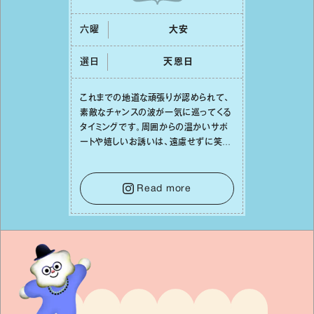
六曜
⼤安
選日
天恩⽇
これまでの地道な頑張りが認められて、
素敵なチャンスの波が⼀気に巡ってくる
タイミングです。周囲からの温かいサポ
ートや嬉しいお誘いは、遠慮せずに笑顔
で受け取りましょう。みんなと⼀緒に幸
せになっていくイメージを持って⼀歩を
踏み出して。⼀⼈⼀⼈の良いところが混
Read more
ざり合い、ハッピーな未来が形作られて
いきます。