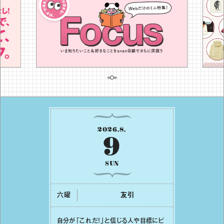
2026
.
8
.
9
SUN
六曜
友引
⾃分が「これだ！」と信じる⼈や⽬標にピ