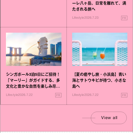
ーレ八ヶ岳。日常を離れて、満
たされる旅へ
PR
Lifestyle
2026.7.23
シンガポール3泊5日にご招待！
【夏の癒やし旅・小浜島】青い
「マーリー」がガイドする、多
海とサトウキビが待つ、小さな
文化と豊かな自然を楽しみ尽く
島へ
す旅
PR
PR
Lifestyle
2026.7.22
Lifestyle
2026.7.22
View all