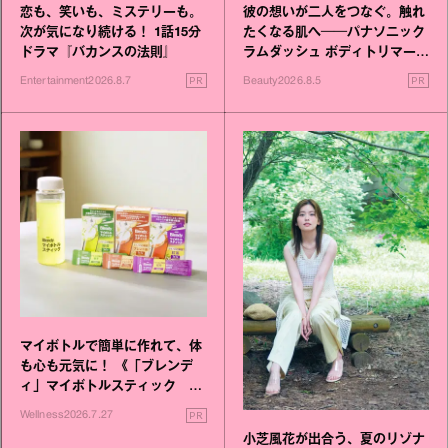
恋も、笑いも、ミステリーも。
彼の想いが二人をつなぐ。触れ
次が気になり続ける！ 1話15分
たくなる肌へ──パナソニック
ドラマ『バカンスの法則』
ラムダッシュ ボディトリマーが
進化！
PR
PR
Entertainment
2026.8.7
Beauty
2026.8.5
マイボトルで簡単に作れて、体
も心も元気に！ 《「ブレンデ
ィ」マイボトルスティック い
いこと毎日》シリーズが誕生
PR
Wellness
2026.7.27
小芝風花が出合う、夏のリゾナ