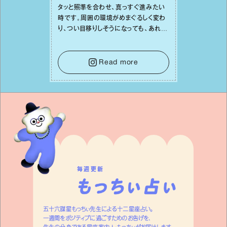
タッと照準を合わせ、真っすぐ進みたい
時です。周囲の環境がめまぐるしく変わ
り、つい⽬移りしそうになっても、あれこ
れ迷う必要はありません。余計なノイズ
をそっと⼿放し、⽬の前のことに集中しま
しょう。そのブレない決意が、あなたにと
Read more
って有意義で安定した成果を引き寄せま
す。
毎週更新
五十六謀星もっちぃ先生による十二星座占い。
一週間をポジティブに過ごすためのお告げを、
先生の分身である星座案内人・もっちぃがお届けします。