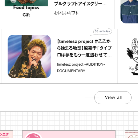
ブルクラフトアイスクリーム
｜真野知子の「おいしいギフ
おいしいギフト
ト」
53
articles
【timelesz project ＃ここか
ら始まる物語】原嘉孝「タイプ
ロは夢をもう一度追わせてく
れた場所」
timelesz project -AUDITION-
DOCUMENTARY
View all