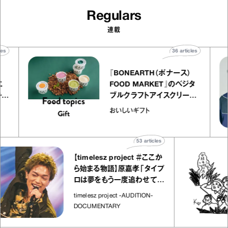
Regulars
連載
rticles
36
articles
『BONEARTH（ボナース）
トリエ
FOOD MARKET』のベジタ
 キャ
ブルクラフトアイスクリーム
ico
｜真野知子の「おいしいギフ
おいしいギフト
ト」
53
articles
【timelesz project ＃ここか
ら始まる物語】原嘉孝「タイプ
ロは夢をもう一度追わせてく
れた場所」
timelesz project -AUDITION-
DOCUMENTARY