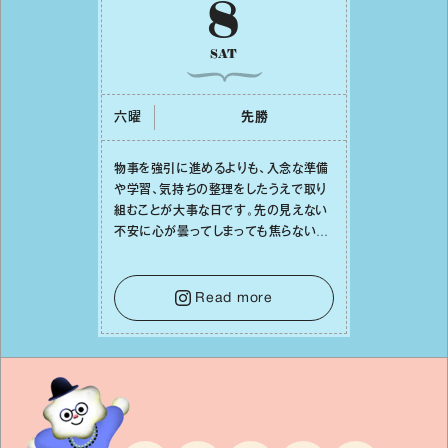
8
SAT
六曜
先勝
物事を強引に進めるよりも、⼊念な準備
や学習、気持ちの整理をしたうえで取り
組むことが⼤事な⽇です。先の⾒えない
不安に⼼が曇ってしまっても焦らない
で。意思を伝える⼯夫をしたり、あなた⾃
⾝や疲れていそうな⼈をいたわることに
時間を使いましょう。ここでしっかりとエ
Read more
ネルギーを蓄え、困難を乗り越える⼒に
変えましょう。