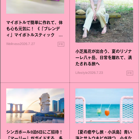
マイボトルで簡単に作れて、体
も心も元気に！ 《「ブレンデ
ィ」マイボトルスティック い
いこと毎日》シリーズが誕生
PR
Wellness
2026.7.27
小芝風花が出合う、夏のリゾナ
ーレ八ヶ岳。日常を離れて、満
たされる旅へ
PR
Lifestyle
2026.7.23
シンガポール3泊5日にご招待！
【夏の癒やし旅・小浜島】青い
「マーリー」がガイドする、多
海とサトウキビが待つ、小さな