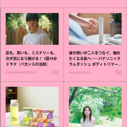
恋も、笑いも、ミステリーも。
彼の想いが二人をつなぐ。触れ
次が気になり続ける！ 1話15分
たくなる肌へ──パナソニック
ドラマ『バカンスの法則』
ラムダッシュ ボディトリマーが
進化！
PR
PR
Entertainment
2026.8.7
Beauty
2026.8.5