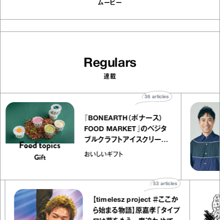
ムービー
Regulars
連載
36
articles
『BONEARTH（ボナース）
FOOD MARKET』のベジタ
ブルクラフトアイスクリーム
｜真野知子の「おいしいギフ
おいしいギフト
ト」
53
articles
【timelesz project ＃ここか
ら始まる物語】原嘉孝「タイプ