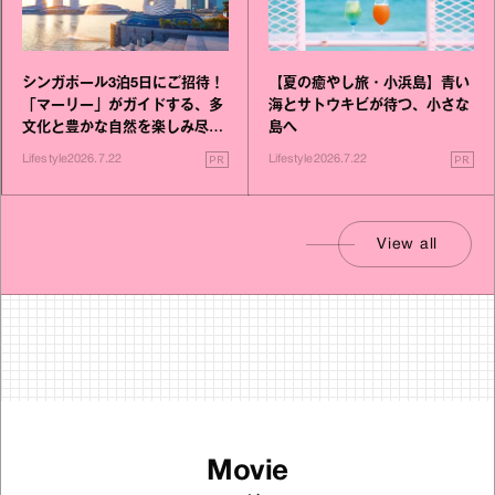
シンガポール3泊5日にご招待！
【夏の癒やし旅・小浜島】青い
「マーリー」がガイドする、多
海とサトウキビが待つ、小さな
文化と豊かな自然を楽しみ尽く
島へ
す旅
PR
PR
Lifestyle
2026.7.22
Lifestyle
2026.7.22
View all
Movie