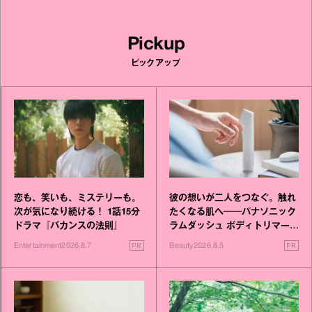
Pickup
ピックアップ
恋も、笑いも、ミステリーも。
彼の想いが二人をつなぐ。触れ
次が気になり続ける！ 1話15分
たくなる肌へ──パナソニック
ドラマ『バカンスの法則』
ラムダッシュ ボディトリマーが
進化！
PR
PR
Entertainment
2026.8.7
Beauty
2026.8.5