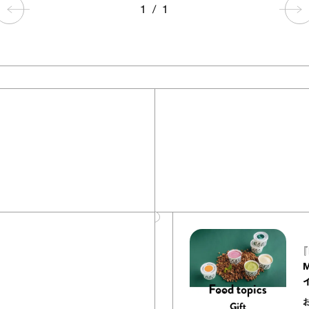
1
/
1
40
articles
『EQUALLY atelier NOLE（イクアリ
ー アトリエ ノーレ）』のミルクレープ
キャラメルバニーユほか｜chico
の“お菓子な宝物”
お菓子な宝物