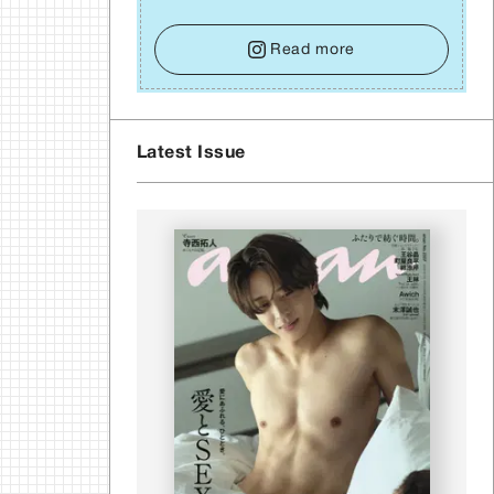
囲からの温かいサポートや嬉しいお誘いは、遠慮
せずに笑顔で受け取りましょう。みんなと⼀緒に
幸せになっていくイメージを持って⼀歩を踏み出
Read more
して。⼀⼈⼀⼈の良いところが混ざり合い、ハッ
ピーな未来が形作られていきます。
Latest Issue