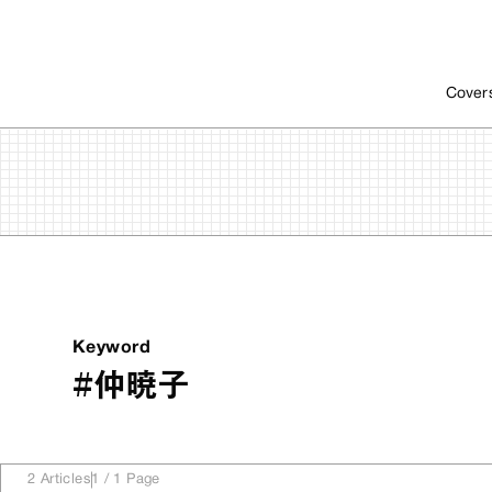
Cover
Keyword
#仲暁子
2
Articles
1
/
1
Page