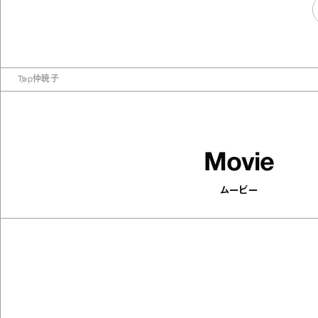
Top
仲暁子
Movie
ムービー
502
articles
印象がパッと変わる！ 顔まわりを華
やかにするアクセサリーを集めまし
た
Antenna / Fashion