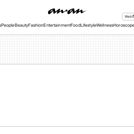
We
s
People
Beauty
Fashion
Entertainment
Food
Lifestyle
Wellness
Horoscop