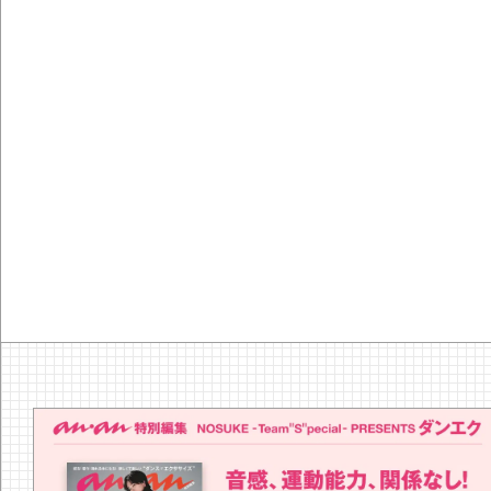
『YEBISU Y
の河内鴨のタ
なつみ「ほろ
ほろ酔いおつま