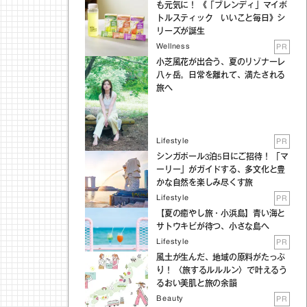
も元気に！ 《「ブレンディ」マイボ
トルスティック いいこと毎日》シ
リーズが誕生
Wellness
PR
小芝風花が出合う、夏のリゾナーレ
八ヶ岳。日常を離れて、満たされる
旅へ
Lifestyle
PR
シンガポール3泊5日にご招待！ 「マ
ーリー」がガイドする、多文化と豊
かな自然を楽しみ尽くす旅
Lifestyle
PR
【夏の癒やし旅・小浜島】青い海と
サトウキビが待つ、小さな島へ
Lifestyle
PR
風土が生んだ、地域の原料がたっぷ
り！ 〈旅するルルルン〉で叶えるう
るおい美肌と旅の余韻
Beauty
PR