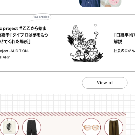
53
articles
roject ＃ここから始ま
「日経平均7万円
「タイプロは夢をもう
解説
れた場所」
社会のじかん
-AUDITION-
View all