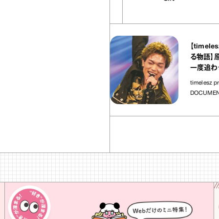
37
articles
【timelesz p
AOYA（エビス ヤオヤ）』
る物語】原嘉孝
タキ あけがらし｜宇賀
一度追わせてく
酔いおつまみ」
timelesz project 
み
DOCUMENTARY