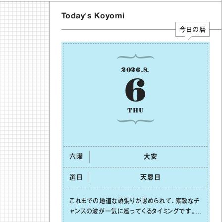
Today's Koyomi
今日の暦
2026
.
8
.
6
THU
六曜
⼤安
選日
天恩⽇
これまでの地道な頑張りが認められて、素敵なチ
ャンスの波が⼀気に巡ってくるタイミングです。周