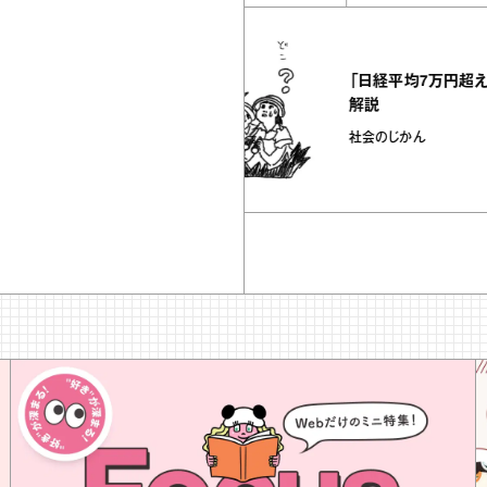
53
articles
＃ここから始ま
「日経平均7万円超え」を堀
は夢をもう
解説
」
社会のじかん
-