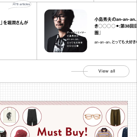
478
articles
3
小島秀夫のan‐an‐an、とっ
潤さんが
き○○○○⚫︎:第38回目『内
圏』
an-an-an、とっても大好き〇〇〇
View all