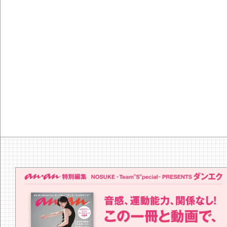
37
articles
【timelesz project 
エビス ヤオヤ）』
る物語】原嘉孝「タイプロ
がらし｜宇賀
一度追わせてくれた場所
み」
timelesz project -AUDITION
DOCUMENTARY