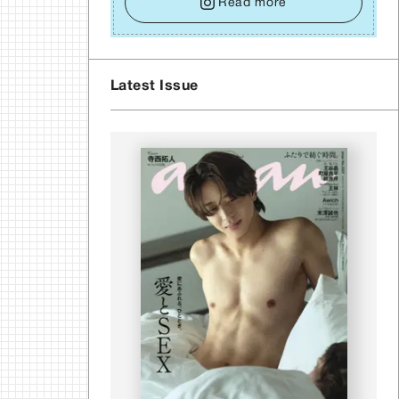
い⾔葉に流されないよう、⼼にしっかりブレーキ
Read more
をかけること。この意識の切り替えが、あなたに
確かな安⼼感をもたらすはずです。
Latest Issue