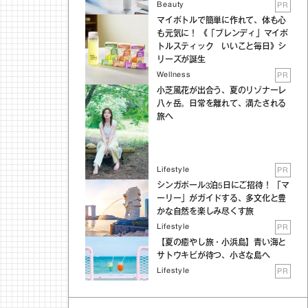
Beauty
PR
マイボトルで簡単に作れて、体も心
も元気に！ 《「ブレンディ」マイボ
トルスティック いいこと毎日》シ
リーズが誕生
Wellness
PR
小芝風花が出合う、夏のリゾナーレ
八ヶ岳。日常を離れて、満たされる
旅へ
Lifestyle
PR
シンガポール3泊5日にご招待！ 「マ
ーリー」がガイドする、多文化と豊
かな自然を楽しみ尽くす旅
Lifestyle
PR
【夏の癒やし旅・小浜島】青い海と
サトウキビが待つ、小さな島へ
Lifestyle
PR