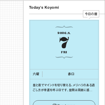
Today's Koyomi
今日の暦
2026
.
8
.
7
FRI
六曜
⾚⼝
昼と夜でマインドを切り替える、メリハリのある過
ごし⽅が幸運を呼ぶ⽇です。昼間は周囲に惑わさ
れず、「⾃分の本分を淡々と全うする」ブレない軸
をキープして。そして夜は、疲れや寂しさから⽢