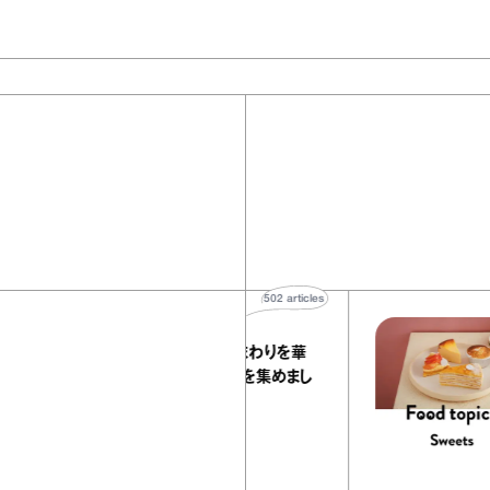
502
articles
印象がパッと変わる！ 顔まわりを華
やかにするアクセサリーを集めまし
た
Antenna / Fashion