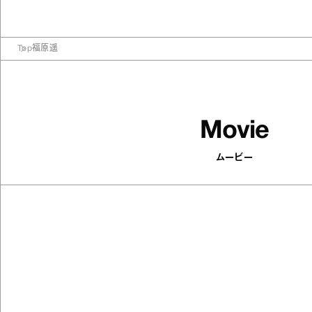
Top
福原遥
Movie
ムービー
74
articles
おうちでもお出かけ先でも涼しげな
色合いに癒されて。シャーベットカラ
ーの雑貨9つ
Antenna / Goods