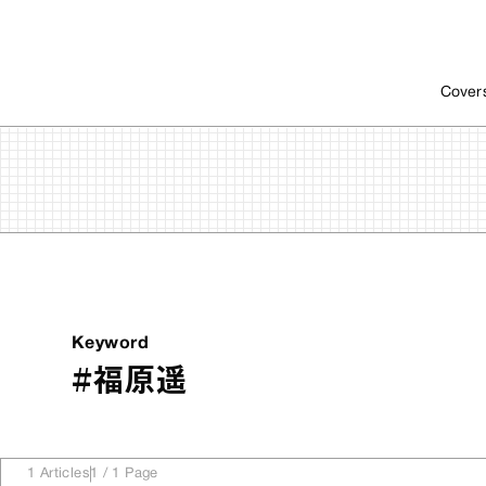
Cover
Keyword
#福原遥
1
Articles
1
/
1
Page