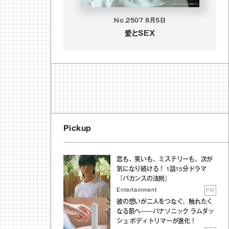
No.2507
8月5日
愛とSEX
Pickup
恋も、笑いも、ミステリーも。次が
気になり続ける！ 1話15分ドラマ
『バカンスの法則』
Entertainment
PR
彼の想いが二人をつなぐ。触れたく
なる肌へ──パナソニック ラムダッ
シュ ボディトリマーが進化！