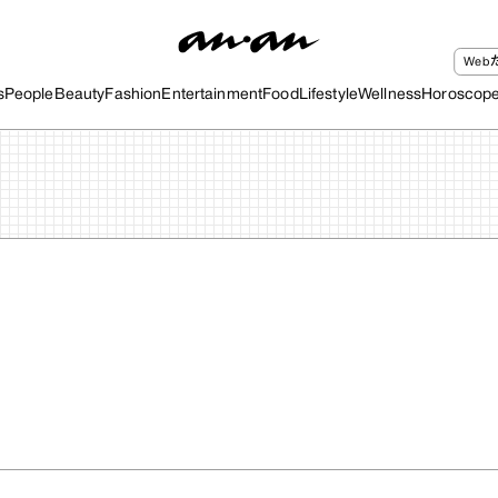
We
s
People
Beauty
Fashion
Entertainment
Food
Lifestyle
Wellness
Horoscop