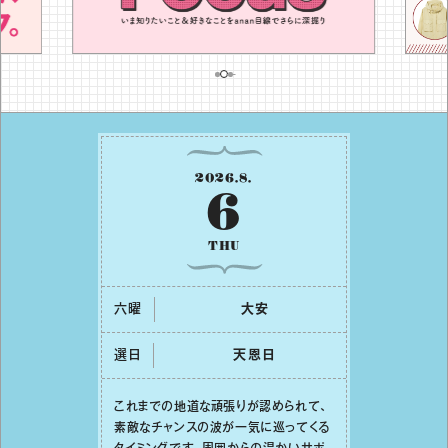
2026
.
8
.
6
THU
六曜
⼤安
選日
天恩⽇
これまでの地道な頑張りが認められて、
素敵なチャンスの波が⼀気に巡ってくる