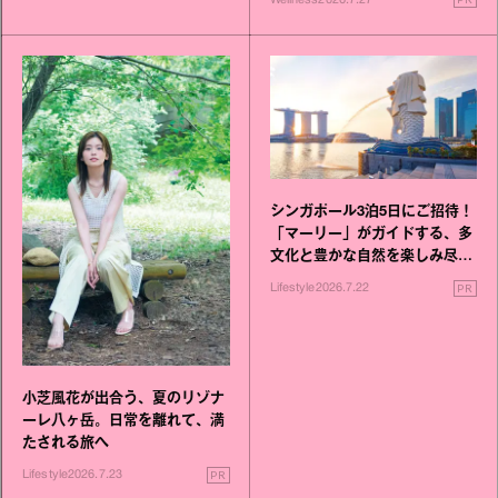
シンガポール3泊5日にご招待！
「マーリー」がガイドする、多
文化と豊かな自然を楽しみ尽く
す旅
PR
Lifestyle
2026.7.22
小芝風花が出合う、夏のリゾナ
ーレ八ヶ岳。日常を離れて、満
たされる旅へ
PR
Lifestyle
2026.7.23