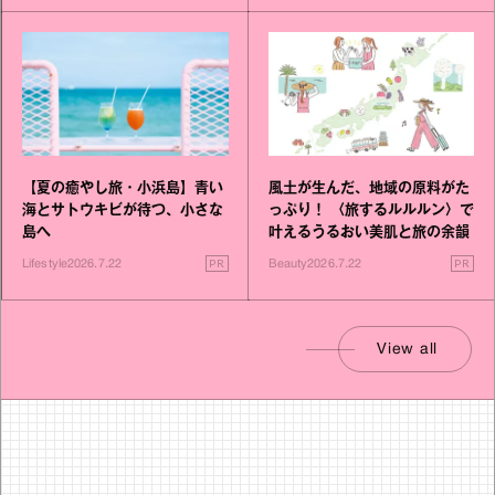
【夏の癒やし旅・小浜島】青い
風土が生んだ、地域の原料がた
海とサトウキビが待つ、小さな
っぷり！ 〈旅するルルルン〉で
島へ
叶えるうるおい美肌と旅の余韻
PR
PR
Lifestyle
2026.7.22
Beauty
2026.7.22
View all