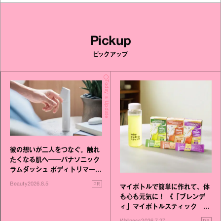
Pickup
ピックアップ
Today's Update
彼の想いが二人をつなぐ。触れ
たくなる肌へ──パナソニック
ラムダッシュ ボディトリマーが
進化！
PR
Beauty
2026.8.5
マイボトルで簡単に作れて、体
も心も元気に！ 《「ブレンデ
ィ」マイボトルスティック い
いこと毎日》シリーズが誕生
PR
Wellness
2026.7.27