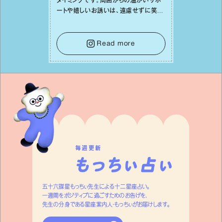
タイミングです。周囲からの温かいサポ
ートや嬉しいお誘いは、遠慮せずに笑顔
で受け取りましょう。みんなと⼀緒に幸
せになっていくイメージを持って⼀歩を
踏み出して。⼀⼈⼀⼈の良いところが混
Read more
ざり合い、ハッピーな未来が形作られて
いきます。
毎週更新
五十六謀星もっちぃ先生による十二星座占い。
一週間をポジティブに過ごすためのお告げを、
先生の分身である星座案内人・もっちぃがお届けします。