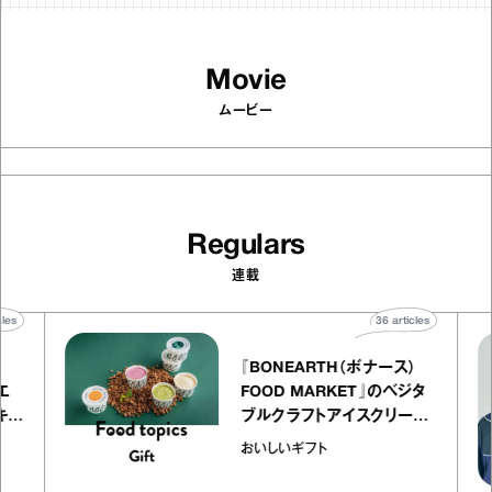
Movie
ムービー
Regulars
連載
articles
36
articles
『BONEARTH（ボナース）
トリエ
FOOD MARKET』のベジタ
プ キャ
ブルクラフトアイスクリーム
hico
｜真野知子の「おいしいギフ
おいしいギフト
ト」