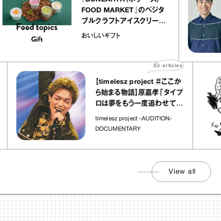
FOOD MARKET』のベジタ
ブルクラフトアイスクリーム
｜真野知子の「おいしいギフ
おいしいギフト
ト」
53
articles
【timelesz project ＃ここか
ら始まる物語】原嘉孝「タイプ
ロは夢をもう一度追わせてく
れた場所」
timelesz project -AUDITION-
DOCUMENTARY
View all