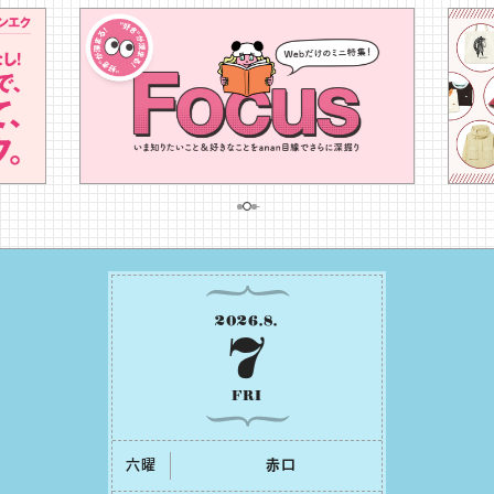
2026
.
8
.
7
FRI
六曜
⾚⼝