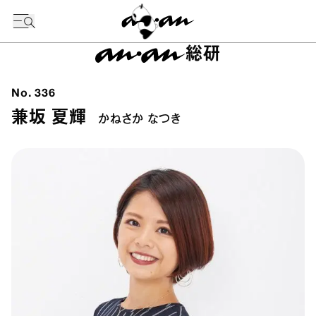
今日の暦
総研
No.
336
兼坂 夏輝
かねさか なつき