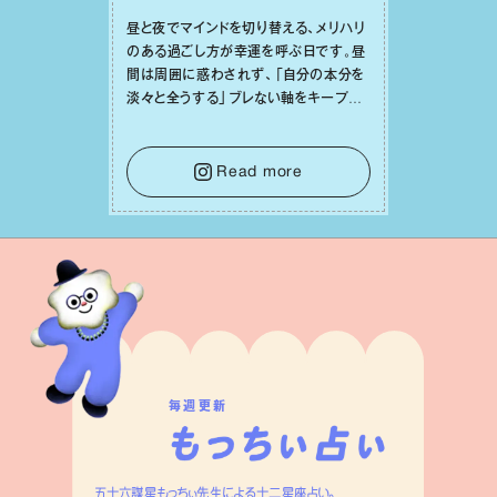
昼と夜でマインドを切り替える、メリハリ
のある過ごし⽅が幸運を呼ぶ⽇です。昼
間は周囲に惑わされず、「⾃分の本分を
淡々と全うする」ブレない軸をキープし
て。そして夜は、疲れや寂しさから⽢い
⾔葉に流されないよう、⼼にしっかりブ
レーキをかけること。この意識の切り替
Read more
えが、あなたに確かな安⼼感をもたらす
はずです。
毎週更新
五十六謀星もっちぃ先生による十二星座占い。