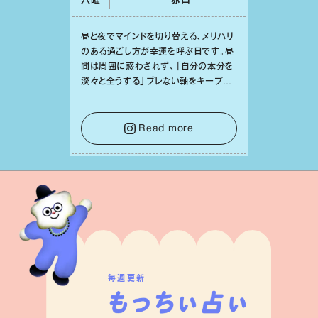
六曜
⾚⼝
昼と夜でマインドを切り替える、メリハリ
のある過ごし⽅が幸運を呼ぶ⽇です。昼
間は周囲に惑わされず、「⾃分の本分を
淡々と全うする」ブレない軸をキープし
て。そして夜は、疲れや寂しさから⽢い
⾔葉に流されないよう、⼼にしっかりブ
レーキをかけること。この意識の切り替
Read more
えが、あなたに確かな安⼼感をもたらす
はずです。
毎週更新