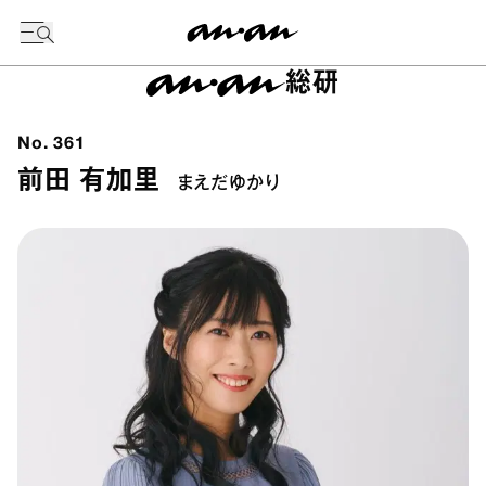
今日の暦
総研
No.
361
前田 有加里
まえだゆかり