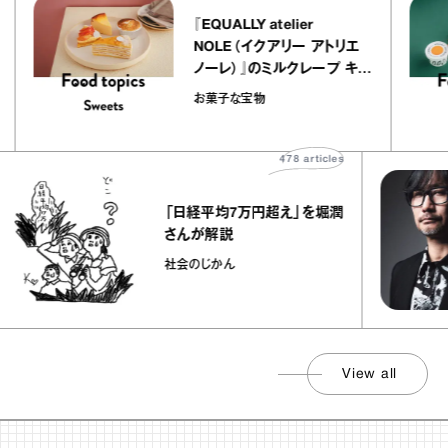
『EQUALLY atelier
リ
NOLE（イクアリー アトリエ
ノーレ）』のミルクレープ キャ
ラメルバニーユほか｜chico
お菓子な宝物
の“お菓子な宝物”
478
articles
「日経平均7万円超え」を堀潤
さんが解説
社会のじかん
View all