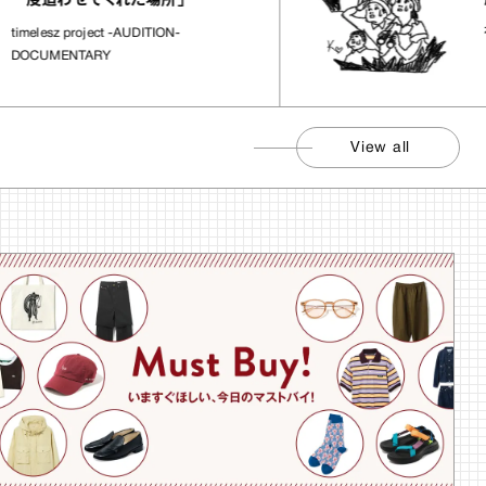
度追わせてくれた場所」
社会
melesz project -AUDITION-
OCUMENTARY
View all