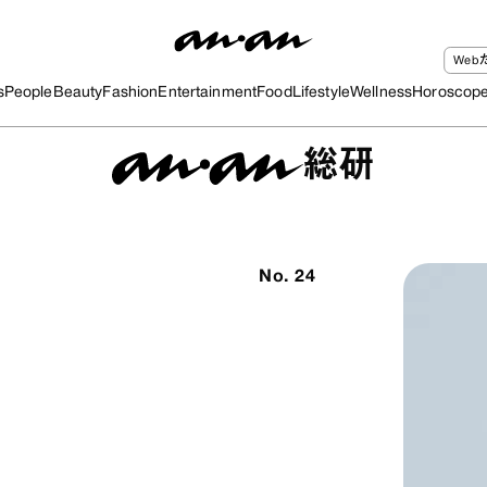
We
s
People
Beauty
Fashion
Entertainment
Food
Lifestyle
Wellness
Horoscop
総研
No.
24