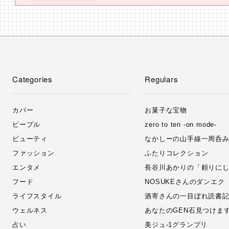
Categories
Regulars
カバー
お菓子な宝物
ピープル
zero to ten -on mode-
ビューティ
なかしーの山手線一周呑
ファッション
ふたりコレクション
エンタメ
長谷川あかりの「頼りに
フード
NOSUKEさんのダンエク
ライフスタイル
酒寄さんの一目ぼれ読書
ウェルネス
あなたのGEN石見つけま
占い
美ジュ‐1グランプリ