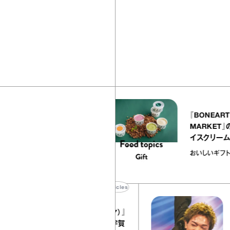
40
articles
ALLY atelier NOLE（イクアリ
『BON
トリエ ノーレ）』のミルクレープ
MARK
メルバニーユほか｜chico
イスク
菓子な宝物”
いギフト
な宝物
おいしい
37
articles
【
『YEBISU YAOYA（エビス ヤオヤ）』
る
の河内鴨のタタキ あけがらし｜宇賀