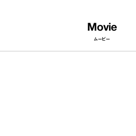
Movie
ムービー
502
articles
がパッと変わる！ 顔まわりを華
『EQU
にするアクセサリーを集めまし
ー ア
キャラ
の“お
nna / Fashion
お菓子