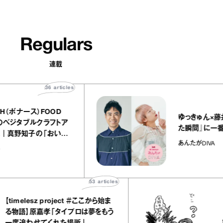
Regulars
連載
36
articles
EARTH（ボナース）FOOD
ゆっきゅん
ET』のベジタブルクラフトア
た瞬間』
リーム｜真野知子の「おいし
あんたがDI
」
ギフト
53
articles
timelesz project ＃ここから始ま
「日
物語】原嘉孝「タイプロは夢をもう
解説