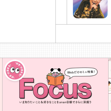
一
なつみ「ほろ酔いおつまみ」
ti
ほろ酔いおつまみ
D