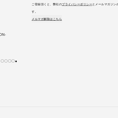
ご登録頂くと、弊社の
プライバシーポリシー
とメールマガジン
す。
メルマガ解除はこちら
ION-
好き〇〇〇〇●