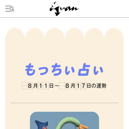
8
8
1
7
8
月
1
1
日
～
8
月
1
7
日の運勢
8
0
0
8
1
7
8
1
1
8
1
7