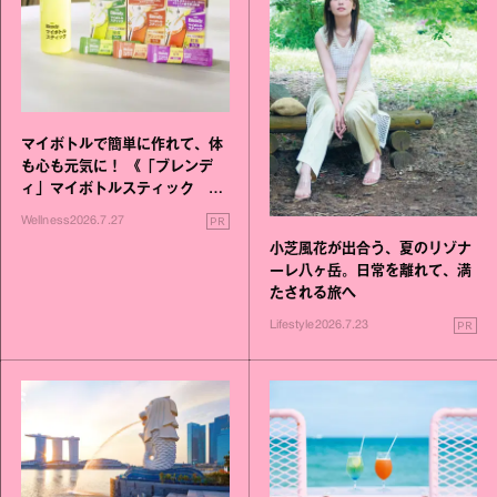
マイボトルで簡単に作れて、体
も心も元気に！ 《「ブレンデ
ィ」マイボトルスティック い
いこと毎日》シリーズが誕生
PR
Wellness
2026.7.27
小芝風花が出合う、夏のリゾナ
ーレ八ヶ岳。日常を離れて、満
たされる旅へ
PR
Lifestyle
2026.7.23