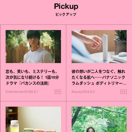
Pickup
ピックアップ
恋も、笑いも、ミステリーも。
彼の想いが二人をつなぐ。触れ
次が気になり続ける！ 1話15分
たくなる肌へ──パナソニック
ドラマ『バカンスの法則』
ラムダッシュ ボディトリマーが
進化！
PR
PR
Entertainment
2026.8.7
Beauty
2026.8.5