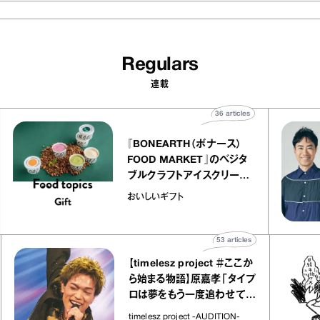
Regulars
連載
36
articles
『BONEARTH（ボナース）
FOOD MARKET』のベジタ
ブルクラフトアイスクリーム
o
｜真野知子の「おいしいギフ
おいしいギフト
ト」
53
articles
【timelesz project ＃ここか
ら始まる物語】原嘉孝「タイプ
ロは夢をもう一度追わせてく
れた場所」
timelesz project -AUDITION-