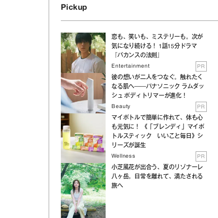
Pickup
恋も、笑いも、ミステリーも。次が
気になり続ける！ 1話15分ドラマ
『バカンスの法則』
Entertainment
PR
彼の想いが二人をつなぐ。触れたく
なる肌へ──パナソニック ラムダッ
シュ ボディトリマーが進化！
Beauty
PR
マイボトルで簡単に作れて、体も心
も元気に！ 《「ブレンディ」マイボ
トルスティック いいこと毎日》シ
リーズが誕生
Wellness
PR
小芝風花が出合う、夏のリゾナーレ
八ヶ岳。日常を離れて、満たされる
旅へ