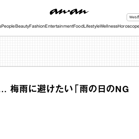
We
s
People
Beauty
Fashion
Entertainment
Food
Lifestyle
Wellness
Horoscop
… 梅雨に避けたい「雨の日のNG