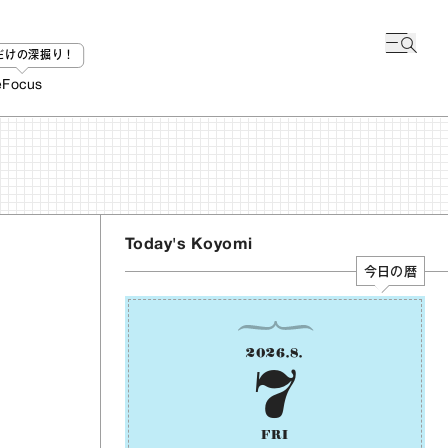
bだけの深掘り！
e
Focus
Today's Koyomi
今日の暦
2026
.
8
.
7
FRI