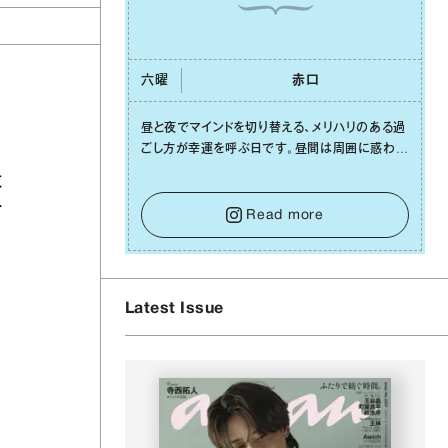
六曜
⾚⼝
昼と夜でマインドを切り替える、メリハリのある過
ごし⽅が幸運を呼ぶ⽇です。昼間は周囲に惑わさ
れず、「⾃分の本分を淡々と全うする」ブレない軸
敗
をキープして。そして夜は、疲れや寂しさから⽢
介
い⾔葉に流されないよう、⼼にしっかりブレーキ
Read more
をかけること。この意識の切り替えが、あなたに
確かな安⼼感をもたらすはずです。
Latest Issue