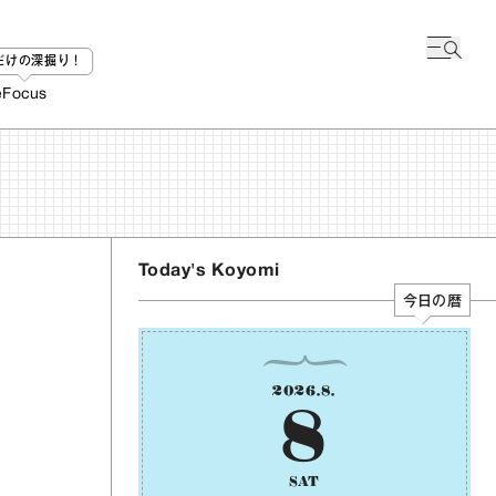
bだけの深掘り！
e
Focus
Today's Koyomi
今日の暦
2026
.
8
.
8
SAT