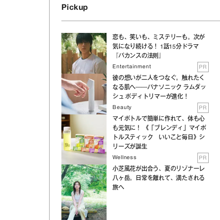
Pickup
恋も、笑いも、ミステリーも。次が
気になり続ける！ 1話15分ドラマ
『バカンスの法則』
Entertainment
PR
彼の想いが二人をつなぐ。触れたく
なる肌へ──パナソニック ラムダッ
シュ ボディトリマーが進化！
Beauty
PR
マイボトルで簡単に作れて、体も心
も元気に！ 《「ブレンディ」マイボ
トルスティック いいこと毎日》シ
リーズが誕生
Wellness
PR
小芝風花が出合う、夏のリゾナーレ
八ヶ岳。日常を離れて、満たされる
旅へ