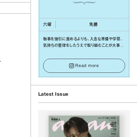
六曜
先勝
物事を強引に進めるよりも、⼊念な準備や学習、
気持ちの整理をしたうえで取り組むことが⼤事な
⽇です。先の⾒えない不安に⼼が曇ってしまって
も焦らないで。意思を伝える⼯夫をしたり、あなた
⾃⾝や疲れていそうな⼈をいたわることに時間を
Read more
使いましょう。ここでしっかりとエネルギーを蓄
え、困難を乗り越える⼒に変えましょう。
Latest Issue