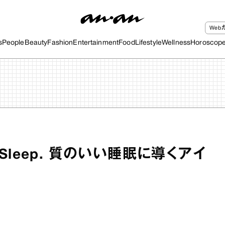
We
s
People
Beauty
Fashion
Entertainment
Food
Lifestyle
Wellness
Horoscop
od Sleep. 質のいい睡眠に導くアイ