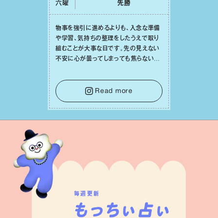
六曜
先勝
物事を強引に進めるよりも、⼊念な準備
や学習、気持ちの整理をしたうえで取り
組むことが⼤事な⽇です。先の⾒えない
不安に⼼が曇ってしまっても焦らない
で。意思を伝える⼯夫をしたり、あなた⾃
⾝や疲れていそうな⼈をいたわることに
時間を使いましょう。ここでしっかりとエ
Read more
ネルギーを蓄え、困難を乗り越える⼒に
変えましょう。
毎週更新