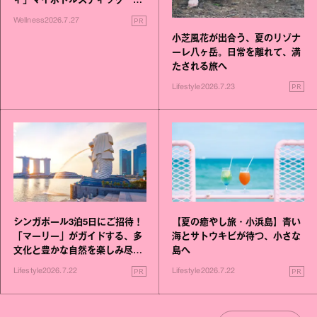
ィ」マイボトルスティック い
いこと毎日》シリーズが誕生
PR
Wellness
2026.7.27
小芝風花が出合う、夏のリゾナ
ーレ八ヶ岳。日常を離れて、満
たされる旅へ
PR
Lifestyle
2026.7.23
シンガポール3泊5日にご招待！
【夏の癒やし旅・小浜島】青い
「マーリー」がガイドする、多
海とサトウキビが待つ、小さな
文化と豊かな自然を楽しみ尽く
島へ
す旅
PR
PR
Lifestyle
2026.7.22
Lifestyle
2026.7.22