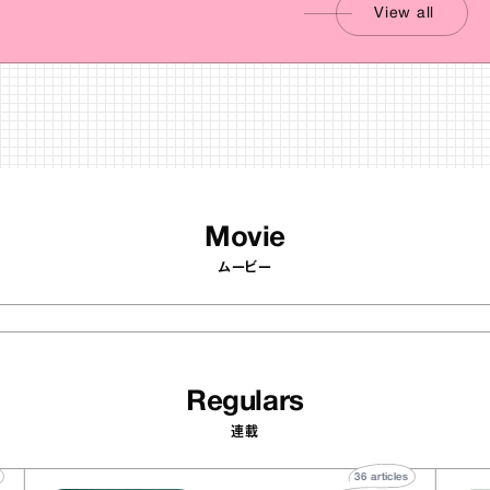
View all
Movie
ムービー
Regulars
連載
articles
36
articles