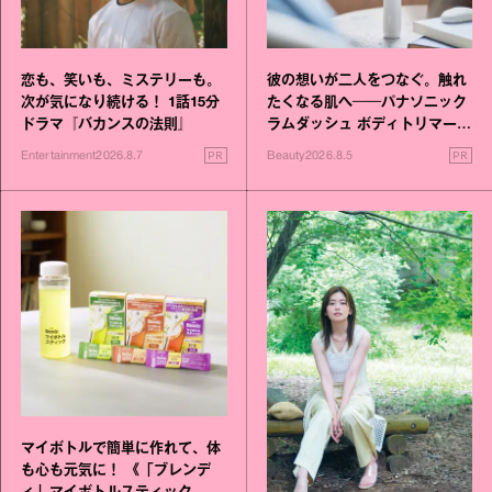
恋も、笑いも、ミステリーも。
彼の想いが二人をつなぐ。触れ
次が気になり続ける！ 1話15分
たくなる肌へ──パナソニック
ドラマ『バカンスの法則』
ラムダッシュ ボディトリマーが
進化！
PR
PR
Entertainment
2026.8.7
Beauty
2026.8.5
マイボトルで簡単に作れて、体
も心も元気に！ 《「ブレンデ