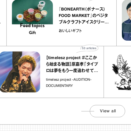
『BONEARTH（ボナース）
トリエ
FOOD MARKET』のベジタ
プ キャ
ブルクラフトアイスクリーム
hico
｜真野知子の「おいしいギフ
おいしいギフト
ト」
53
articles
【timelesz project ＃ここか
ら始まる物語】原嘉孝「タイプ
ロは夢をもう一度追わせてく
れた場所」
timelesz project -AUDITION-
DOCUMENTARY
View all