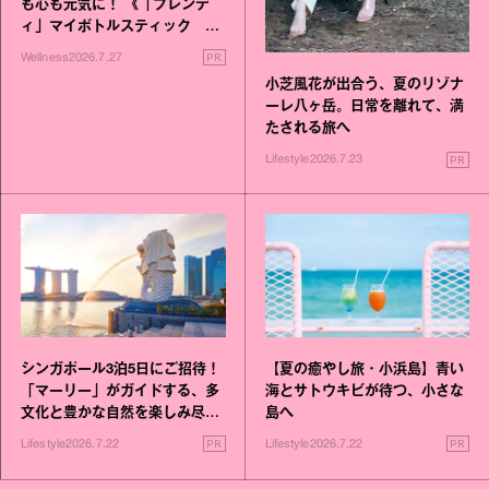
も心も元気に！ 《「ブレンデ
ィ」マイボトルスティック い
いこと毎日》シリーズが誕生
PR
Wellness
2026.7.27
小芝風花が出合う、夏のリゾナ
ーレ八ヶ岳。日常を離れて、満
たされる旅へ
PR
Lifestyle
2026.7.23
シンガポール3泊5日にご招待！
【夏の癒やし旅・小浜島】青い
「マーリー」がガイドする、多
海とサトウキビが待つ、小さな
文化と豊かな自然を楽しみ尽く
島へ
す旅
PR
PR
Lifestyle
2026.7.22
Lifestyle
2026.7.22