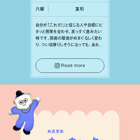
六曜
友引
⾃分が「これだ！」と信じる⼈や⽬標にピ
タッと照準を合わせ、真っすぐ進みたい
時です。周囲の環境がめまぐるしく変わ
り、つい⽬移りしそうになっても、あれこ
れ迷う必要はありません。余計なノイズ
をそっと⼿放し、⽬の前のことに集中しま
しょう。そのブレない決意が、あなたにと
Read more
って有意義で安定した成果を引き寄せま
す。
毎週更新