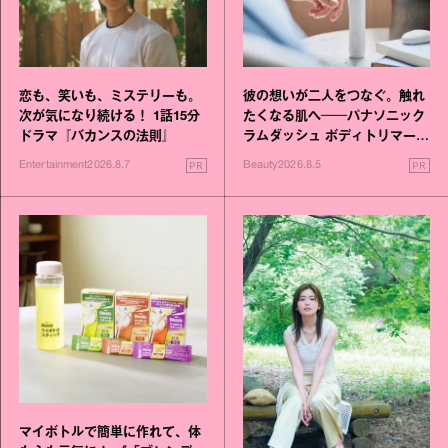
恋も、笑いも、ミステリーも。
彼の想いが二人をつなぐ。触れ
次が気になり続ける！ 1話15分
たくなる肌へ──パナソニック
ドラマ『バカンスの法則』
ラムダッシュ ボディトリマーが
進化！
PR
PR
Entertainment
2026.8.7
Beauty
2026.8.5
マイボトルで簡単に作れて、体