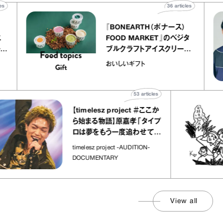
articles
36
articles
『BONEARTH（ボナース）
トリエ
FOOD MARKET』のベジタ
プ キャ
ブルクラフトアイスクリーム
hico
｜真野知子の「おいしいギフ
おいしいギフト
ト」
53
articles
【timelesz project ＃ここか
ら始まる物語】原嘉孝「タイプ
ロは夢をもう一度追わせてく
れた場所」
timelesz project -AUDITION-
DOCUMENTARY
View all