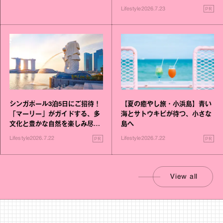
PR
Lifestyle
2026.7.23
シンガポール3泊5日にご招待！
【夏の癒やし旅・小浜島】青い
「マーリー」がガイドする、多
海とサトウキビが待つ、小さな
文化と豊かな自然を楽しみ尽く
島へ
す旅
PR
PR
Lifestyle
2026.7.22
Lifestyle
2026.7.22
View all