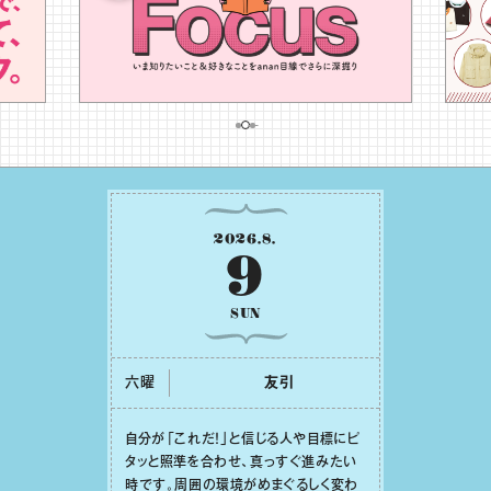
2026
.
8
.
9
SUN
六曜
友引
⾃分が「これだ！」と信じる⼈や⽬標にピ
タッと照準を合わせ、真っすぐ進みたい
時です。周囲の環境がめまぐるしく変わ