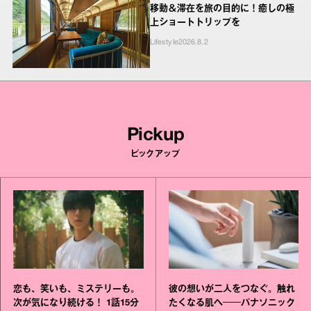
移動＆滞在を旅の目的に！癒しの極
上ショートトリップを
Lifestyle
2026.8.2
Pickup
ピックアップ
恋も、笑いも、ミステリーも。
彼の想いが二人をつなぐ。触れ
次が気になり続ける！ 1話15分
たくなる肌へ──パナソニック