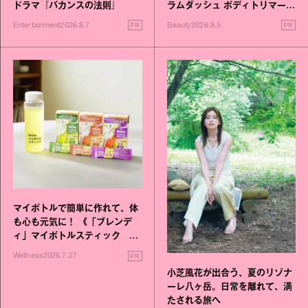
ドラマ『バカンスの法則』
ラムダッシュ ボディトリマーが
進化！
PR
PR
Entertainment
2026.8.7
Beauty
2026.8.5
マイボトルで簡単に作れて、体
も心も元気に！ 《「ブレンデ
ィ」マイボトルスティック い
いこと毎日》シリーズが誕生
PR
Wellness
2026.7.27
小芝風花が出合う、夏のリゾナ
ーレ八ヶ岳。日常を離れて、満
たされる旅へ