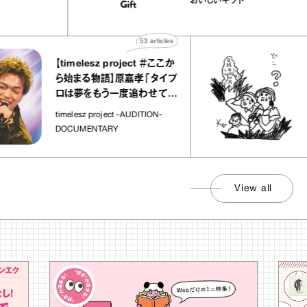
物
おいしいギフト
な宝物”
ト」
53
articles
【timelesz project ＃ここか
「
ら始まる物語】原嘉孝「タイプ
さ
ロは夢をもう一度追わせてく
れた場所」
社
timelesz project -AUDITION-
DOCUMENTARY
View all