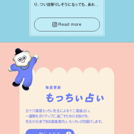
り、つい⽬移りしそうになっても、あれこ
れ迷う必要はありません。余計なノイズ
をそっと⼿放し、⽬の前のことに集中しま
しょう。そのブレない決意が、あなたにと
Read more
って有意義で安定した成果を引き寄せま
す。
毎週更新
五十六謀星もっちぃ先生による十二星座占い。
一週間をポジティブに過ごすためのお告げを、
先生の分身である星座案内人・もっちぃがお届けします。