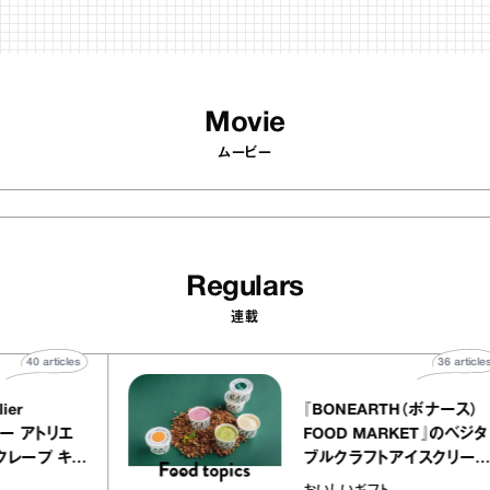
Movie
ムービー
Regulars
連載
40
articles
36
 atelier
『BONEARTH（ボナー
クアリー アトリエ
FOOD MARKET』の
のミルクレープ キャ
ブルクラフトアイスク
ーユほか｜chico
｜真野知子の「おいし