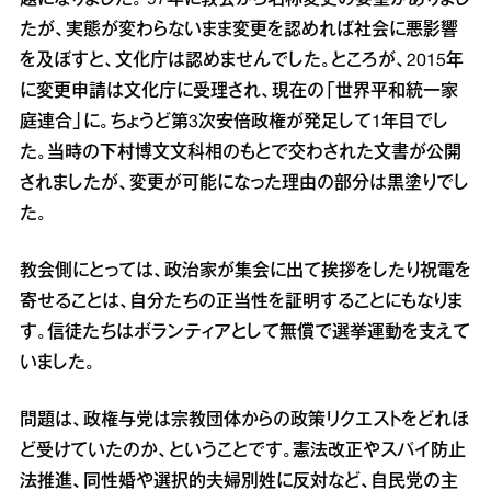
題になりました。’97年に教会から名称変更の要望がありまし
たが、実態が変わらないまま変更を認めれば社会に悪影響
を及ぼすと、文化庁は認めませんでした。ところが、2015年
に変更申請は文化庁に受理され、現在の「世界平和統一家
庭連合」に。ちょうど第3次安倍政権が発足して1年目でし
た。当時の下村博文文科相のもとで交わされた文書が公開
されましたが、変更が可能になった理由の部分は黒塗りでし
た。
教会側にとっては、政治家が集会に出て挨拶をしたり祝電を
寄せることは、自分たちの正当性を証明することにもなりま
す。信徒たちはボランティアとして無償で選挙運動を支えて
いました。
問題は、政権与党は宗教団体からの政策リクエストをどれほ
ど受けていたのか、ということです。憲法改正やスパイ防止
法推進、同性婚や選択的夫婦別姓に反対など、自民党の主