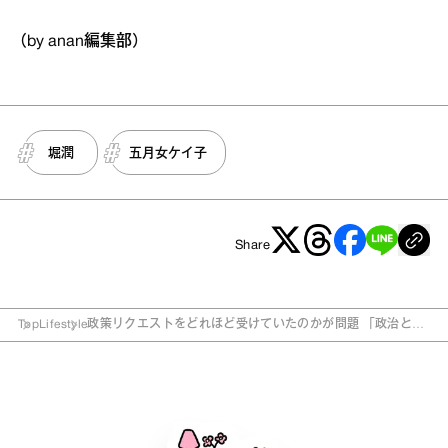
（by anan編集部）
堀潤
五月女ケイ子
Share
Top
Lifestyle
政策リクエストをどれほど受けていたのかが問題 「政治と宗
教」を問う