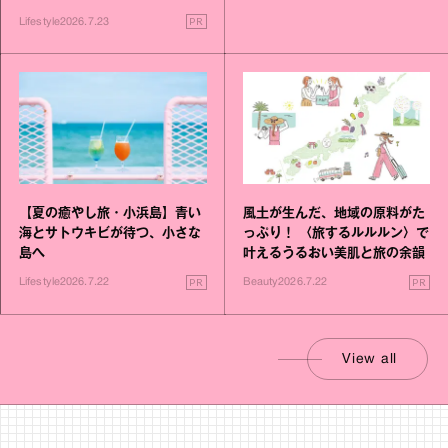
PR
Lifestyle
2026.7.23
【夏の癒やし旅・小浜島】青い
風土が生んだ、地域の原料がた
海とサトウキビが待つ、小さな
っぷり！ 〈旅するルルルン〉で
島へ
叶えるうるおい美肌と旅の余韻
PR
PR
Lifestyle
2026.7.22
Beauty
2026.7.22
View all