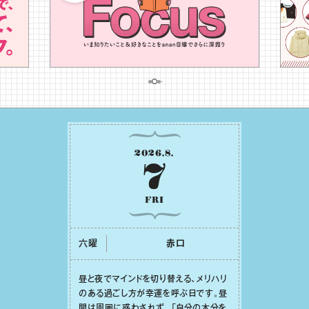
2026
.
8
.
7
FRI
六曜
⾚⼝
昼と夜でマインドを切り替える、メリハリ
のある過ごし⽅が幸運を呼ぶ⽇です。昼
間は周囲に惑わされず、「⾃分の本分を