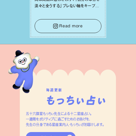
淡々と全うする」ブレない軸をキープし
て。そして夜は、疲れや寂しさから⽢い
⾔葉に流されないよう、⼼にしっかりブ
レーキをかけること。この意識の切り替
Read more
えが、あなたに確かな安⼼感をもたらす
はずです。
毎週更新
五十六謀星もっちぃ先生による十二星座占い。
一週間をポジティブに過ごすためのお告げを、
先生の分身である星座案内人・もっちぃがお届けします。