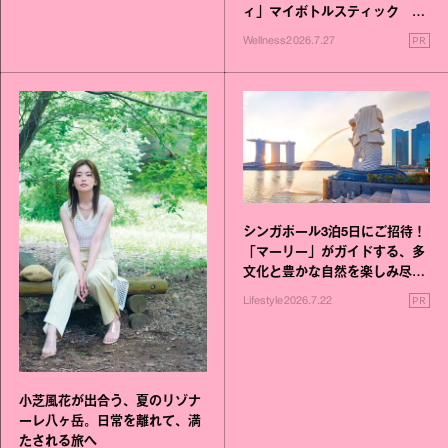
ィ」マイボトルスティック い
いこと毎日》シリーズが誕生
PR
Wellness
2026.7.27
シンガポール3泊5日にご招待！
「マーリー」がガイドする、多
文化と豊かな自然を楽しみ尽く
す旅
PR
Lifestyle
2026.7.22
小芝風花が出合う、夏のリゾナ
ーレ八ヶ岳。日常を離れて、満
たされる旅へ