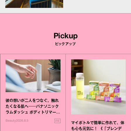
Pickup
ピックアップ
彼の想いが二人をつなぐ。触れ
たくなる肌へ──パナソニック
ラムダッシュ ボディトリマーが
進化！
PR
Beauty
2026.8.5
マイボトルで簡単に作れて、体
も心も元気に！ 《「ブレンデ