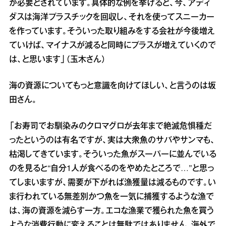
が必要とされています。具体的な例を挙げると、今、アディ
ダスは海洋プラスチックを回収し、それを使ってスニーカー
を作っています。そういった取り組みをする会社が今後増え
ていけば、マイナスが減ると同時にプラスが増えていくので
は、と思います」（玉木さん）
海の資源についてもっと意識を向けてほしい、と言うのは坂
田さん。
「お寿司でお馴染みのクロマグロが去年まで絶滅危惧種だ
ったというのは有名ですが、実は大衆魚のサバやサンマも、
枯渇してきています。そういった魚がスーパーに並んでいる
のを見ると“自分1人が食べるのをやめたところで…”と思っ
てしまいますが、需要が下がれば漁獲量は減るものです。い
ま行われている無差別かつ魚を一気に捕獲するような漁で
は、海の資源を減らす一方。エコな漁業で獲られた魚を買う
ような消費行動に変えることは無駄ではありません。海外で