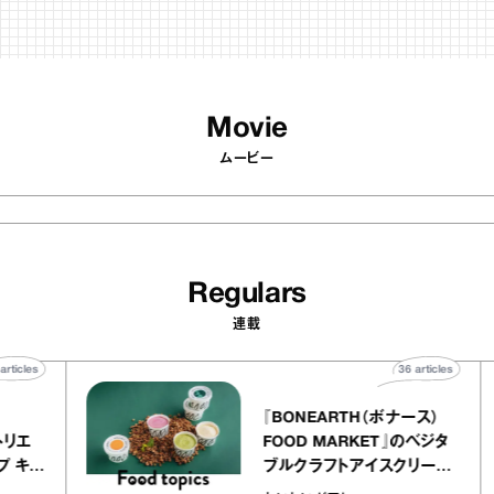
Movie
ムービー
Regulars
連載
40
articles
36
articl
lier
『BONEARTH（ボナース）
リー アトリエ
FOOD MARKET』のベジ
クレープ キャ
ブルクラフトアイスクリー
か｜chico
｜真野知子の「おいしいギ