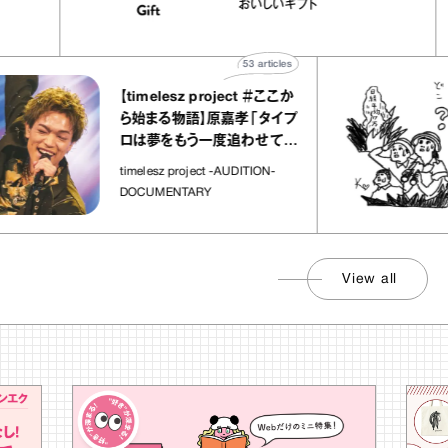
おいしいギフト
物”
ト」
53
articles
【timelesz project ＃ここか
ら始まる物語】原嘉孝「タイプ
ロは夢をもう一度追わせてく
れた場所」
timelesz project -AUDITION-
DOCUMENTARY
View all