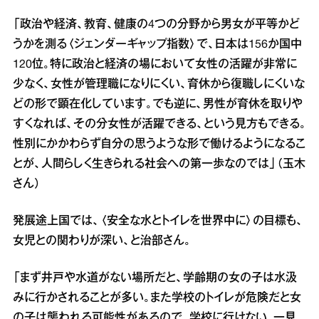
「政治や経済、教育、健康の4つの分野から男女が平等かど
うかを測る〈ジェンダーギャップ指数〉で、日本は156か国中
120位。特に政治と経済の場において女性の活躍が非常に
少なく、女性が管理職になりにくい、育休から復職しにくいな
どの形で顕在化しています。でも逆に、男性が育休を取りや
すくなれば、その分女性が活躍できる、という見方もできる。
性別にかかわらず自分の思うような形で働けるようになるこ
とが、人間らしく生きられる社会への第一歩なのでは」（玉木
さん）
発展途上国では、〈安全な水とトイレを世界中に〉の目標も、
女児との関わりが深い、と治部さん。
「まず井戸や水道がない場所だと、学齢期の女の子は水汲
みに行かされることが多い。また学校のトイレが危険だと女
の子は襲われる可能性があるので、学校に行けない。一見