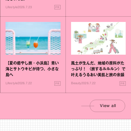
PR
Lifestyle
2026.7.23
【夏の癒やし旅・小浜島】青い
風土が生んだ、地域の原料がた
海とサトウキビが待つ、小さな
っぷり！ 〈旅するルルルン〉で
島へ
叶えるうるおい美肌と旅の余韻
PR
PR
Lifestyle
2026.7.22
Beauty
2026.7.22
View all