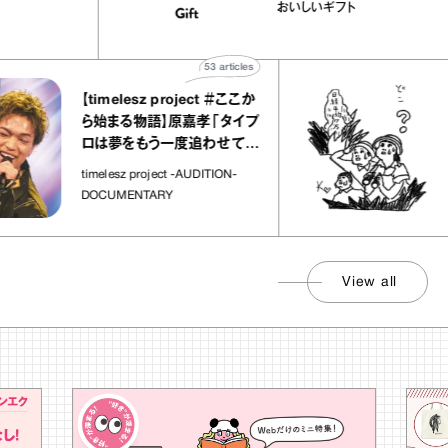
ニーユほか｜chico
｜真野知子の「おい
宝物
おいしいギフト
子な宝物”
ト」
53
articles
【timelesz project ＃ここか
「日
ら始まる物語】原嘉孝「タイプ
さん
ロは夢をもう一度追わせてく
れた場所」
社会の
timelesz project -AUDITION-
DOCUMENTARY
View all