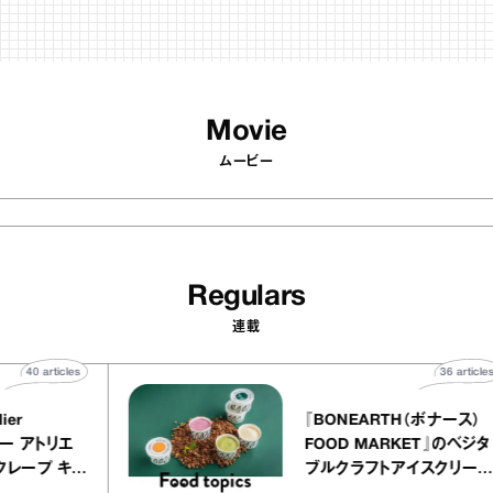
Movie
ムービー
Regulars
連載
40
articles
LY atelier
『BONEARTH（ボ
（イクアリー アトリエ
FOOD MARKET
』のミルクレープ キャ
ブルクラフトアイス