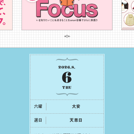
2026
.
8
.
6
THU
六曜
⼤安
選日
天恩⽇