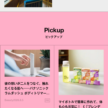
Pickup
ピックアップ
彼の想いが二人をつなぐ。触れ
たくなる肌へ──パナソニック
ラムダッシュ ボディトリマーが
進化！
PR
Beauty
2026.8.5
マイボトルで簡単に作れて、体
も心も元気に！ 《「ブレンデ