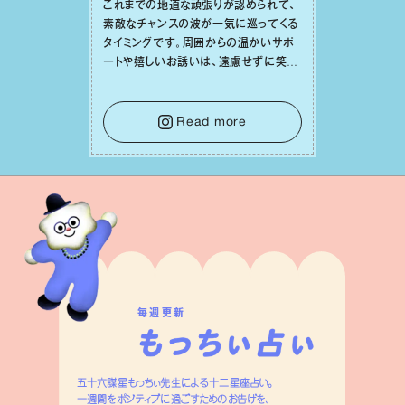
これまでの地道な頑張りが認められて、
素敵なチャンスの波が⼀気に巡ってくる
タイミングです。周囲からの温かいサポ
ートや嬉しいお誘いは、遠慮せずに笑顔
で受け取りましょう。みんなと⼀緒に幸
せになっていくイメージを持って⼀歩を
踏み出して。⼀⼈⼀⼈の良いところが混
Read more
ざり合い、ハッピーな未来が形作られて
いきます。
毎週更新
五十六謀星もっちぃ先生による十二星座占い。
一週間をポジティブに過ごすためのお告げを、