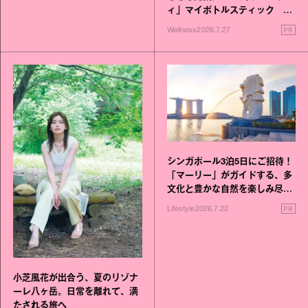
ィ」マイボトルスティック い
いこと毎日》シリーズが誕生
PR
Wellness
2026.7.27
シンガポール3泊5日にご招待！
「マーリー」がガイドする、多
文化と豊かな自然を楽しみ尽く
す旅
PR
Lifestyle
2026.7.22
小芝風花が出合う、夏のリゾナ
ーレ八ヶ岳。日常を離れて、満
たされる旅へ