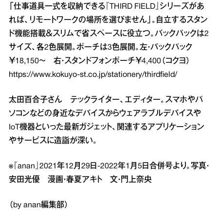
「仕事道具一式を収納できる『THIRD FIELD』シリーズがあ
れば、リモートワークの場所を選びません」。自立するスタン
ド機能搭載＆スリムで省スペースに役立つ。バックパックは2
サイズ、各2色展開。ポーチは3色展開。左・バックパック
￥18,150～ 右・スタンドフォンポーチ￥4,400（コクヨ）
https://www.kokuyo-st.co.jp/stationery/thirdfield/
太田百合子さん テックライター、エディター。スマホやパ
ソコンなどの身近なデバイスからウェアラブルデバイスや
IoT機器といった最新ガジェット、関連するアプリケーション
やサービスに造詣が深い。
※『anan』2021年12月29日‐2022年1月5日合併号より。写真・
安田光優 漫画・春夏アキト 文・門上奈央
（by anan編集部）