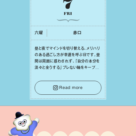
7
FRI
六曜
⾚⼝
昼と夜でマインドを切り替える、メリハリ
のある過ごし⽅が幸運を呼ぶ⽇です。昼
間は周囲に惑わされず、「⾃分の本分を
淡々と全うする」ブレない軸をキープし
て。そして夜は、疲れや寂しさから⽢い
⾔葉に流されないよう、⼼にしっかりブ
レーキをかけること。この意識の切り替
Read more
えが、あなたに確かな安⼼感をもたらす
はずです。