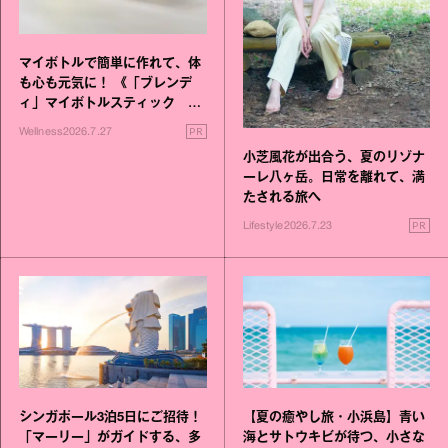
マイボトルで簡単に作れて、体
も心も元気に！ 《「ブレンデ
ィ」マイボトルスティック い
いこと毎日》シリーズが誕生
PR
Wellness
2026.7.27
小芝風花が出合う、夏のリゾナ
ーレ八ヶ岳。日常を離れて、満
たされる旅へ
PR
Lifestyle
2026.7.23
シンガポール3泊5日にご招待！
【夏の癒やし旅・小浜島】青い
「マーリー」がガイドする、多
海とサトウキビが待つ、小さな