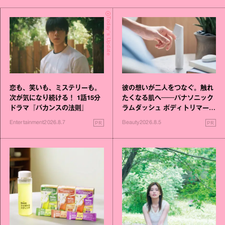
Today's Update
恋も、笑いも、ミステリーも。
彼の想いが二人をつなぐ。触れ
次が気になり続ける！ 1話15分
たくなる肌へ──パナソニック
ドラマ『バカンスの法則』
ラムダッシュ ボディトリマーが
進化！
PR
PR
Entertainment
2026.8.7
Beauty
2026.8.5