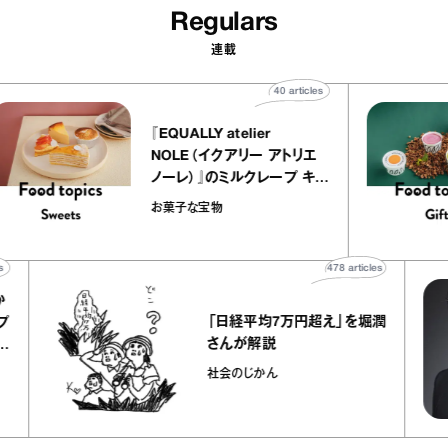
Regulars
連載
40
articles
『EQUALLY atelier
NOLE（イクアリー アトリエ
ノーレ）』のミルクレープ キャ
ラメルバニーユほか｜chico
お菓子な宝物
の“お菓子な宝物”
478
articles
「日経平均7万円超え」を堀潤
さんが解説
社会のじかん