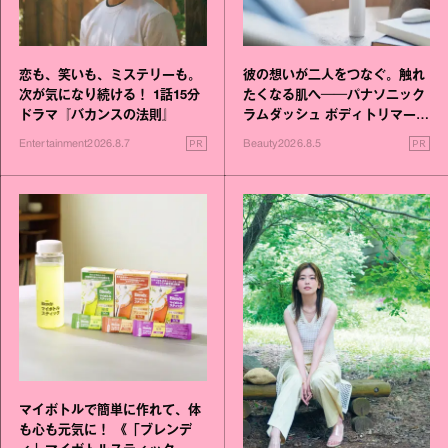
恋も、笑いも、ミステリーも。
彼の想いが二人をつなぐ。触れ
次が気になり続ける！ 1話15分
たくなる肌へ──パナソニック
ドラマ『バカンスの法則』
ラムダッシュ ボディトリマーが
進化！
PR
PR
Entertainment
2026.8.7
Beauty
2026.8.5
マイボトルで簡単に作れて、体
も心も元気に！ 《「ブレンデ