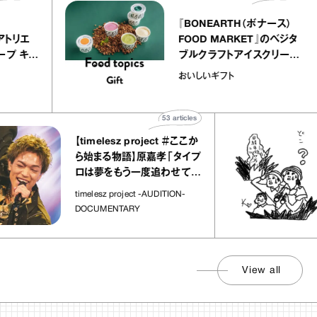
lier
『BONEARTH（ボナース）
リー アトリエ
FOOD MARKET』のベジ
ルクレープ キャ
ブルクラフトアイスクリー
ほか｜chico
｜真野知子の「おいしいギ
おいしいギフト
物”
ト」
53
articles
【timelesz project ＃ここか
ら始まる物語】原嘉孝「タイプ
ロは夢をもう一度追わせてく
れた場所」
timelesz project -AUDITION-
DOCUMENTARY
View all