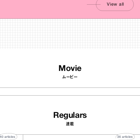
View all
Movie
ムービー
Regulars
連載
40
articles
36
articl