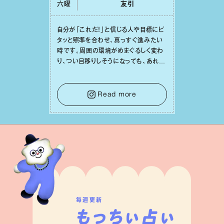
六曜
友引
⾃分が「これだ！」と信じる⼈や⽬標にピ
タッと照準を合わせ、真っすぐ進みたい
時です。周囲の環境がめまぐるしく変わ
り、つい⽬移りしそうになっても、あれこ
れ迷う必要はありません。余計なノイズ
をそっと⼿放し、⽬の前のことに集中しま
しょう。そのブレない決意が、あなたにと
Read more
って有意義で安定した成果を引き寄せま
す。
毎週更新