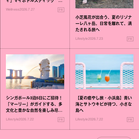
ィ」マイボトルスティック い
いこと毎日》シリーズが誕生
PR
Wellness
2026.7.27
小芝風花が出合う、夏のリゾナ
ーレ八ヶ岳。日常を離れて、満
たされる旅へ
PR
Lifestyle
2026.7.23
シンガポール3泊5日にご招待！
【夏の癒やし旅・小浜島】青い
「マーリー」がガイドする、多
海とサトウキビが待つ、小さな
文化と豊かな自然を楽しみ尽く
島へ
す旅
PR
PR
Lifestyle
2026.7.22
Lifestyle
2026.7.22