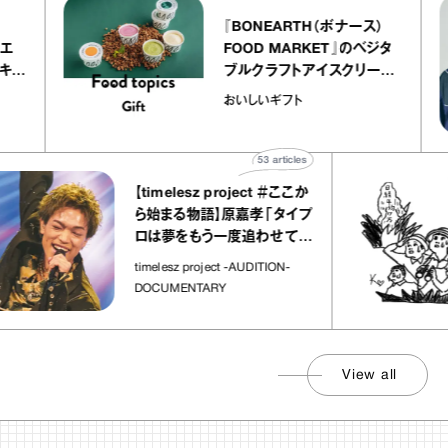
れた場所」
timelesz project -AUDITION-
DOCUMENTARY
View all