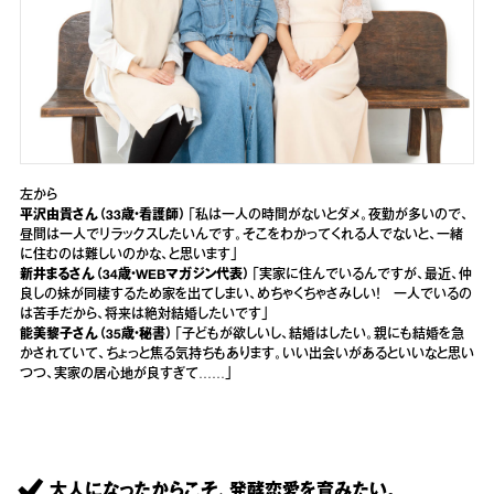
左から
平沢由貴さん（33歳・看護師）
「私は一人の時間がないとダメ。夜勤が多いので、
昼間は一人でリラックスしたいんです。そこをわかってくれる人でないと、一緒
に住むのは難しいのかな、と思います」
新井まるさん（34歳・WEBマガジン代表）
「実家に住んでいるんですが、最近、仲
良しの妹が同棲するため家を出てしまい、めちゃくちゃさみしい！ 一人でいるの
は苦手だから、将来は絶対結婚したいです」
能美黎子さん（35歳・秘書）
「子どもが欲しいし、結婚はしたい。親にも結婚を急
かされていて、ちょっと焦る気持ちもあります。いい出会いがあるといいなと思い
つつ、実家の居心地が良すぎて……」
大人になったからこそ、発酵恋愛を育みたい。