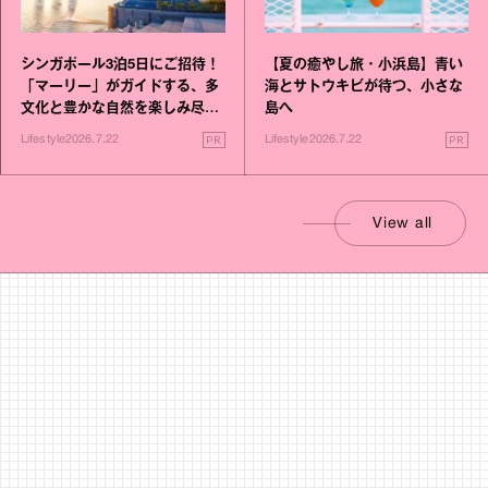
シンガポール3泊5日にご招待！
【夏の癒やし旅・小浜島】青い
「マーリー」がガイドする、多
海とサトウキビが待つ、小さな
文化と豊かな自然を楽しみ尽く
島へ
す旅
PR
PR
Lifestyle
2026.7.22
Lifestyle
2026.7.22
View all
Movie
ムービー