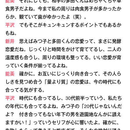
能美
それにしても、相手の多田くんはめちゃくちゃ草
食男子だよね。今まで私の周りは肉食男子が多かったか
らか、観ていて歯がゆかったよ（笑）。
平沢
でもそこがキュンキュンするポイントでもあるか
もね。
新井
思えばみつ子と多田くんの恋愛って、まさに発酵
恋愛だね。じっくりと時間をかけて育ててるし、二人の
温度感も合うし、周りの環境も整ってる。いい恋愛が育
っていく条件が揃ってるよね。
能美
確かに。お互いにじっくり向き合って、その人ら
しさを見つめ合う「量より質」の恋愛は、今の時代にも
合ってる気がする。
平沢
時代にも合ってるし、30代前半っていう、私たち
の年代にも合ってるよね。みつ子の「20代じゃないんだ
よ？ 付き合ってもない年下の男を遊園地なんかに誘え
ますかい！」っていうセリフが心に響いたよ。確かに、