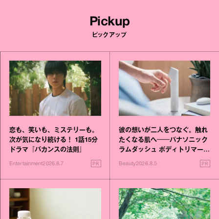
Pickup
ピックアップ
恋も、笑いも、ミステリーも。
彼の想いが二人をつなぐ。触れ
次が気になり続ける！ 1話15分
たくなる肌へ──パナソニック
ドラマ『バカンスの法則』
ラムダッシュ ボディトリマーが
進化！
PR
PR
Entertainment
2026.8.7
Beauty
2026.8.5