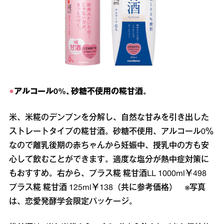
●
アルコール0%、砂糖不使用の糀甘酒。
米、米糀のデンプンを分解し、自然な甘みを引き出した
ストレートタイプの糀甘酒。砂糖不使用、アルコール0％
なので離乳後期の赤ちゃんから妊娠中、授乳中の方も安
心して飲むことができます。適度な塩分が熱中症対策に
もおすすめ。右から、プラス糀 糀甘酒LL 1000ml￥498
プラス糀 糀甘酒 125ml￥138（共に参考価格） ※写真
は、恋愛発酵学会限定パッケージ。