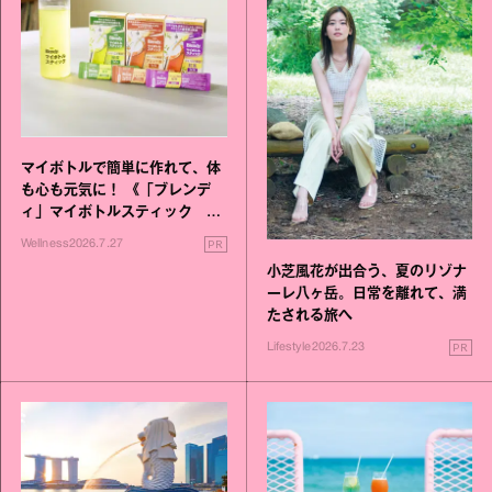
マイボトルで簡単に作れて、体
も心も元気に！ 《「ブレンデ
ィ」マイボトルスティック い
いこと毎日》シリーズが誕生
PR
Wellness
2026.7.27
小芝風花が出合う、夏のリゾナ
ーレ八ヶ岳。日常を離れて、満
たされる旅へ
PR
Lifestyle
2026.7.23