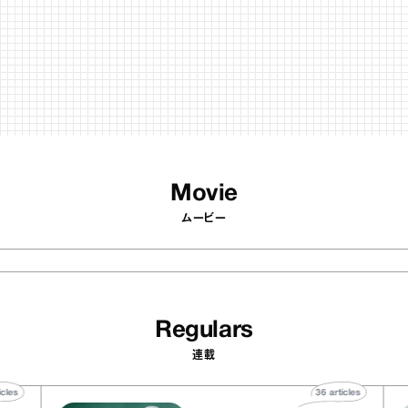
Regulars
連載
40
articles
36
article
ier
『BONEARTH（ボナース）
リー アトリエ
FOOD MARKET』のベジタ
クレープ キャ
ブルクラフトアイスクリー
か｜chico
｜真野知子の「おいしいギ
おいしいギフト
物”
ト」
53
articles
【timelesz project ＃ここか
ら始まる物語】原嘉孝「タイプ
ロは夢をもう一度追わせてく