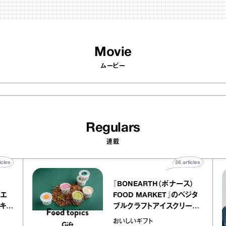
Movie
ムービー
Regulars
連載
40
articles
36
articles
『BONEARTH（ボナース）
 アトリエ
FOOD MARKET』のベジタ
ープ キャ
ブルクラフトアイスクリーム
chico
｜真野知子の「おいしいギフ
おいしいギフト