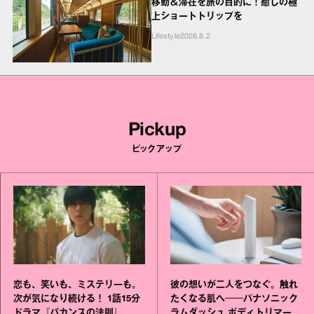
移動＆滞在を旅の目的に！癒しの極
上ショートトリップを
Lifestyle
2026.8.2
Pickup
ピックアップ
恋も、笑いも、ミステリーも。
彼の想いが二人をつなぐ。触れ
次が気になり続ける！ 1話15分
たくなる肌へ──パナソニック
ドラマ『バカンスの法則』
ラムダッシュ ボディトリマーが