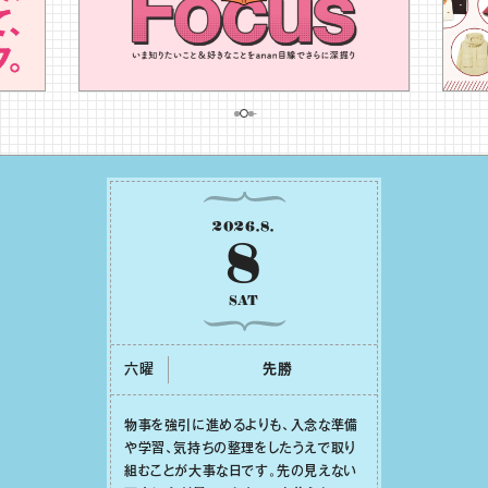
2026
.
8
.
8
SAT
六曜
先勝
物事を強引に進めるよりも、⼊念な準備
や学習、気持ちの整理をしたうえで取り
組むことが⼤事な⽇です。先の⾒えない