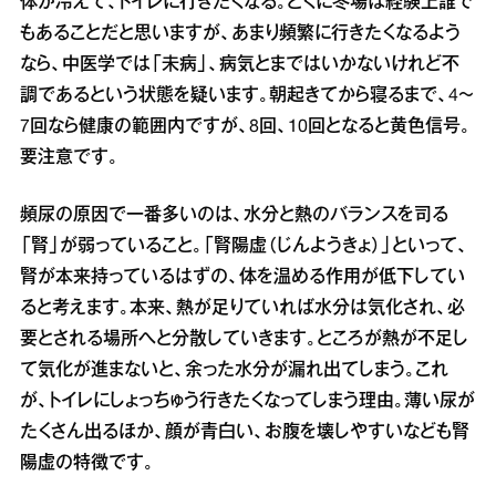
体が冷えて、トイレに行きたくなる。とくに冬場は経験上誰で
もあることだと思いますが、あまり頻繁に行きたくなるよう
なら、中医学では「未病」、病気とまではいかないけれど不
調であるという状態を疑います。朝起きてから寝るまで、4～
7回なら健康の範囲内ですが、8回、10回となると黄色信号。
要注意です。
頻尿の原因で一番多いのは、水分と熱のバランスを司る
「腎」が弱っていること。「腎陽虚（じんようきょ）」といって、
腎が本来持っているはずの、体を温める作用が低下してい
ると考えます。本来、熱が足りていれば水分は気化され、必
要とされる場所へと分散していきます。ところが熱が不足し
て気化が進まないと、余った水分が漏れ出てしまう。これ
が、トイレにしょっちゅう行きたくなってしまう理由。薄い尿が
たくさん出るほか、顔が青白い、お腹を壊しやすいなども腎
陽虚の特徴です。