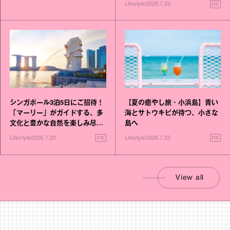
PR
Lifestyle
2026.7.23
シンガポール3泊5日にご招待！
【夏の癒やし旅・小浜島】青い
「マーリー」がガイドする、多
海とサトウキビが待つ、小さな
文化と豊かな自然を楽しみ尽く
島へ
す旅
PR
PR
Lifestyle
2026.7.22
Lifestyle
2026.7.22
View all