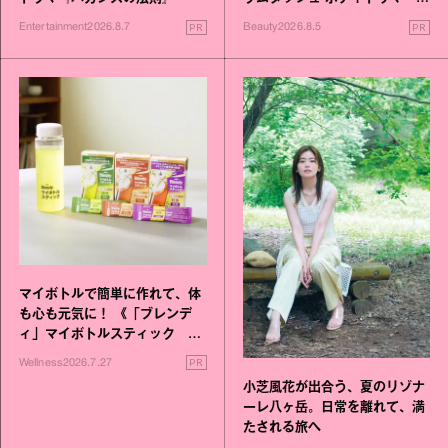
進化！
PR
PR
Entertainment
2026.8.7
Beauty
2026.8.5
マイボトルで簡単に作れて、体
も心も元気に！ 《「ブレンデ
ィ」マイボトルスティック い
いこと毎日》シリーズが誕生
PR
Wellness
2026.7.27
小芝風花が出合う、夏のリゾナ
ーレ八ヶ岳。日常を離れて、満
たされる旅へ