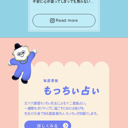
不安に⼼が曇ってしまっても焦らない
で。意思を伝える⼯夫をしたり、あなた⾃
⾝や疲れていそうな⼈をいたわることに
時間を使いましょう。ここでしっかりとエ
Read more
ネルギーを蓄え、困難を乗り越える⼒に
変えましょう。
毎週更新
五十六謀星もっちぃ先生による十二星座占い。
一週間をポジティブに過ごすためのお告げを、
先生の分身である星座案内人・もっちぃがお届けします。
詳しくみる