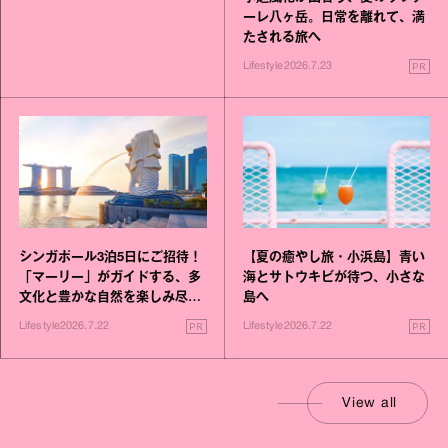
ーレ八ヶ岳。日常を離れて、満
たされる旅へ
PR
Lifestyle
2026.7.23
シンガポール3泊5日にご招待！
【夏の癒やし旅・小浜島】青い
「マーリー」がガイドする、多
海とサトウキビが待つ、小さな
文化と豊かな自然を楽しみ尽く
島へ
す旅
PR
PR
Lifestyle
2026.7.22
Lifestyle
2026.7.22
View all