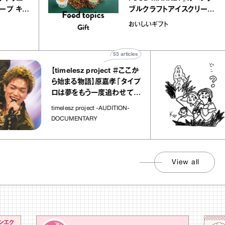
ルクレープ キャ
ブルクラフトアイスクリー
ほか｜chico
｜真野知子の「おいしい
おいしいギフト
物”
ト」
53
articles
【timelesz project ＃ここか
ら始まる物語】原嘉孝「タイプ
ロは夢をもう一度追わせてく
れた場所」
timelesz project -AUDITION-
DOCUMENTARY
View all