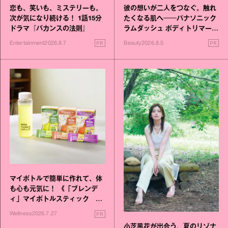
恋も、笑いも、ミステリーも。
彼の想いが二人をつなぐ。触れ
次が気になり続ける！ 1話15分
たくなる肌へ──パナソニック
ドラマ『バカンスの法則』
ラムダッシュ ボディトリマーが
進化！
PR
PR
Entertainment
2026.8.7
Beauty
2026.8.5
マイボトルで簡単に作れて、体
も心も元気に！ 《「ブレンデ
ィ」マイボトルスティック い
いこと毎日》シリーズが誕生
PR
Wellness
2026.7.27
小芝風花が出合う、夏のリゾナ