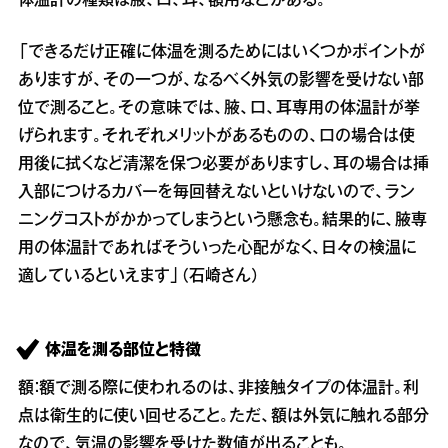
体温計の種類は腋、口、耳、額用などがある。
「できるだけ正確に体温を測るためにはいくつかポイントが
ありますが、その一つが、なるべく外気の影響を受けない部
位で測ること。その意味では、腋、口、耳専用の体温計が挙
げられます。それぞれメリットがあるものの、口の場合は使
用後に拭くなど清潔を保つ必要がありますし、耳の場合は挿
入部につけるカバーを毎回替えないといけないので、ラン
ニングコストがかかってしまうという懸念も。結果的に、腋専
用の体温計であればそういった心配がなく、日々の検温に
適しているといえます」（石崎さん）
体温を測る部位と特徴
額：額で測る際に使われるのは、非接触タイプの体温計。利
点は衛生的に使い回せること。ただ、額は外気に触れる部分
なので、気温の影響を受けた数値が出ることも。