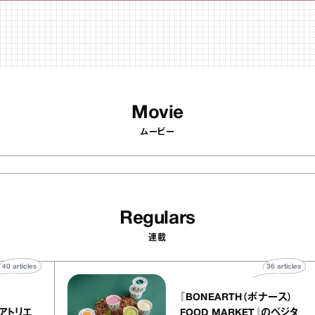
Movie
ムービー
Regulars
連載
40
articles
36
artic
elier
『BONEARTH（ボナース）
リー アトリエ
FOOD MARKET』のベジ