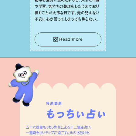
物事を強引に進めるよりも、⼊念な準備
や学習、気持ちの整理をしたうえで取り
組むことが⼤事な⽇です。先の⾒えない
不安に⼼が曇ってしまっても焦らない
で。意思を伝える⼯夫をしたり、あなた⾃
⾝や疲れていそうな⼈をいたわることに
時間を使いましょう。ここでしっかりとエ
Read more
ネルギーを蓄え、困難を乗り越える⼒に
変えましょう。
毎週更新
五十六謀星もっちぃ先生による十二星座占い。
一週間をポジティブに過ごすためのお告げを、