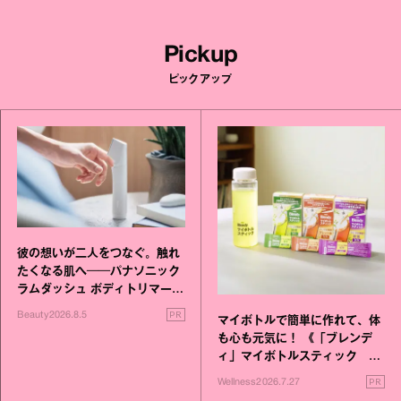
Pickup
ピックアップ
彼の想いが二人をつなぐ。触れ
たくなる肌へ──パナソニック
ラムダッシュ ボディトリマーが
進化！
PR
Beauty
2026.8.5
マイボトルで簡単に作れて、体
も心も元気に！ 《「ブレンデ
ィ」マイボトルスティック い
いこと毎日》シリーズが誕生
PR
Wellness
2026.7.27