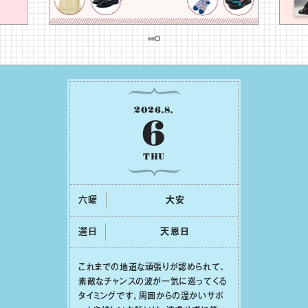
2026
.
8
.
6
THU
六曜
⼤安
選日
天恩⽇
これまでの地道な頑張りが認められて、
素敵なチャンスの波が⼀気に巡ってくる
タイミングです。周囲からの温かいサポ