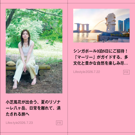
シンガポール3泊5日にご招待！
「マーリー」がガイドする、多
文化と豊かな自然を楽しみ尽く
す旅
PR
Lifestyle
2026.7.22
小芝風花が出合う、夏のリゾナ
ーレ八ヶ岳。日常を離れて、満
たされる旅へ
PR
Lifestyle
2026.7.23