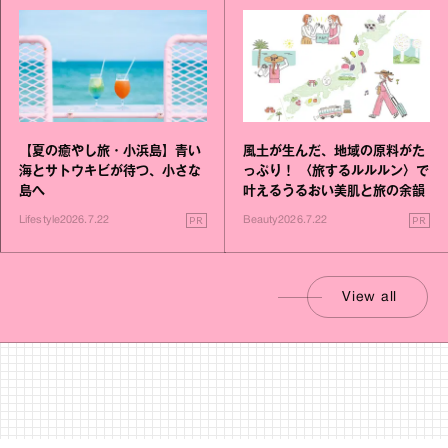
【夏の癒やし旅・小浜島】青い
風土が生んだ、地域の原料がた
海とサトウキビが待つ、小さな
っぷり！ 〈旅するルルルン〉で
島へ
叶えるうるおい美肌と旅の余韻
PR
PR
Lifestyle
2026.7.22
Beauty
2026.7.22
View all