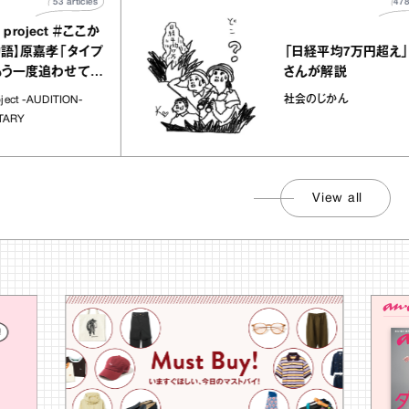
53
articles
478
artic
roject ＃ここか
「日経平均7万円超え」を
原嘉孝「タイプ
さんが解説
一度追わせてく
社会のじかん
t -AUDITION-
View all