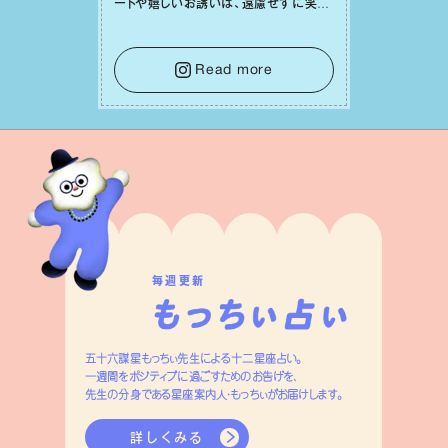
ートや嬉しいお誘いは、遠慮せずに笑顔
で受け取りましょう。みんなと⼀緒に幸
せになっていくイメージを持って⼀歩を
踏み出して。⼀⼈⼀⼈の良いところが混
Read more
ざり合い、ハッピーな未来が形作られて
いきます。
毎週更新
五十六謀星もっちぃ先生による十二星座占い。
一週間をポジティブに過ごすためのお告げを、
先生の分身である星座案内人・もっちぃがお届けします。
詳しくみる