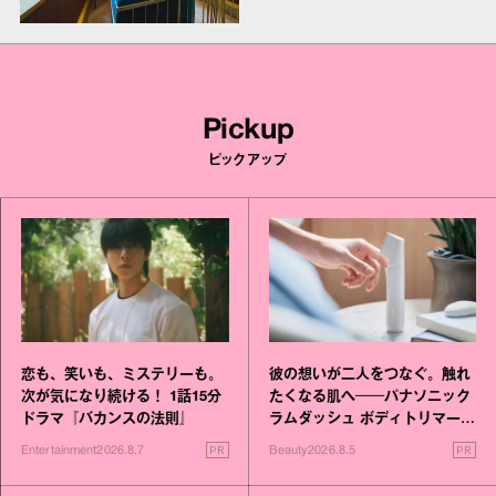
Pickup
ピックアップ
恋も、笑いも、ミステリーも。
彼の想いが二人をつなぐ。触れ
次が気になり続ける！ 1話15分
たくなる肌へ──パナソニック
ドラマ『バカンスの法則』
ラムダッシュ ボディトリマーが
進化！
PR
PR
Entertainment
2026.8.7
Beauty
2026.8.5