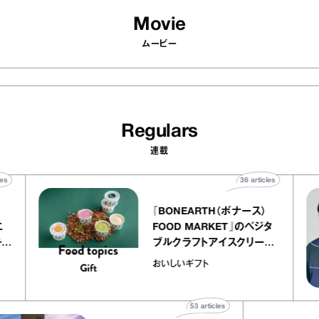
Movie
ムービー
Regulars
連載
0
articles
36
articles
『BONEARTH（ボナース）
アトリエ
FOOD MARKET』のベジタ
プ キャ
ブルクラフトアイスクリーム
hico
｜真野知子の「おいしいギフ
おいしいギフト
ト」
53
articles