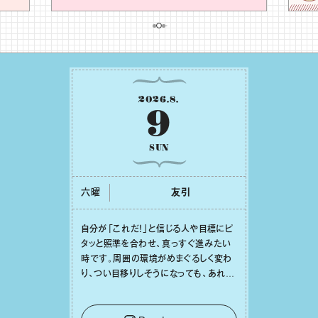
2026
.
8
.
9
SUN
六曜
友引
⾃分が「これだ！」と信じる⼈や⽬標にピ
タッと照準を合わせ、真っすぐ進みたい
時です。周囲の環境がめまぐるしく変わ
り、つい⽬移りしそうになっても、あれこ
れ迷う必要はありません。余計なノイズ
をそっと⼿放し、⽬の前のことに集中しま