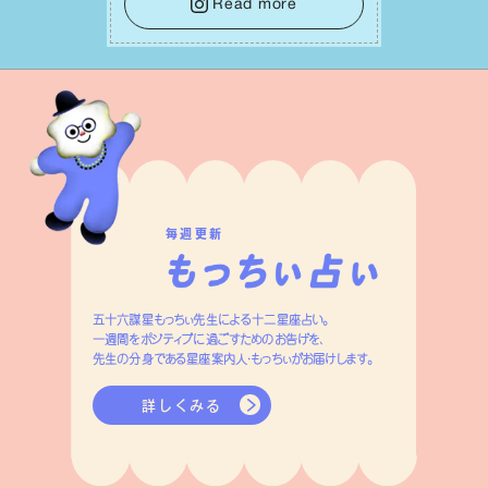
しょう。そのブレない決意が、あなたにと
Read more
って有意義で安定した成果を引き寄せま
す。
毎週更新
五十六謀星もっちぃ先生による十二星座占い。
一週間をポジティブに過ごすためのお告げを、
先生の分身である星座案内人・もっちぃがお届けします。
詳しくみる