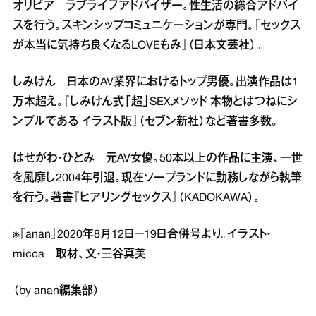
オリビア ラブライフアドバイザー。性生活の総合アドバイ
スを行う。スキンシップコミュニケーションが専門。『セックス
が本当に気持ち良くなるLOVEもみ』（日本文芸社）。
しみけん 日本のAV業界におけるトップ男優。出演作品は1
万本超え。『しみけん式「超」SEXメソッド 本物とはつねにシ
ンプルである イラスト版』（セブン新社）など著書多数。
はせがわ・ひとみ 元AV女優。50本以上の作品に主演、一世
を風靡し2004年引退。現在ソープランドに勤務しながら執筆
を行う。著書『ヒアリングセックス』（KADOKAWA）。
※『anan』2020年8月12日－19日合併号より。イラスト・
micca 取材、文・三谷真美
（by anan編集部）