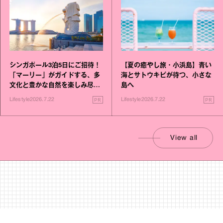
シンガポール3泊5日にご招待！
【夏の癒やし旅・小浜島】青い
「マーリー」がガイドする、多
海とサトウキビが待つ、小さな
文化と豊かな自然を楽しみ尽く
島へ
す旅
PR
PR
Lifestyle
2026.7.22
Lifestyle
2026.7.22
View all