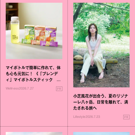
マイボトルで簡単に作れて、体
も心も元気に！ 《「ブレンデ
ィ」マイボトルスティック い
いこと毎日》シリーズが誕生
PR
Wellness
2026.7.27
小芝風花が出合う、夏のリゾナ
ーレ八ヶ岳。日常を離れて、満
たされる旅へ
PR
Lifestyle
2026.7.23