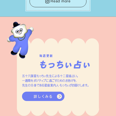
しょう。そのブレない決意が、あなたにと
Read more
って有意義で安定した成果を引き寄せま
す。
毎週更新
五十六謀星もっちぃ先生による十二星座占い。
一週間をポジティブに過ごすためのお告げを、
先生の分身である星座案内人・もっちぃがお届けします。
詳しくみる