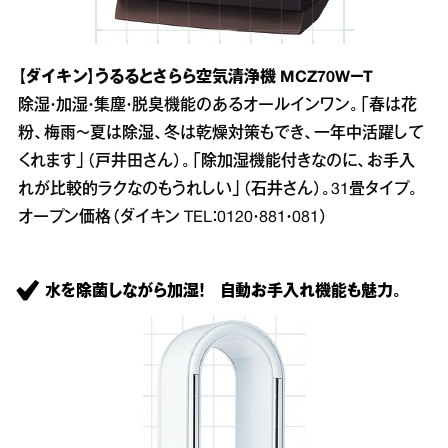
【ダイキン】うるるとさらら空気清浄機 MCZ70W－T
除湿・加湿・集塵・脱臭機能のあるオールインワン。「春は花
粉、梅雨～夏は除湿、冬は乾燥対策もでき、一年中活躍して
くれます」（戸井田さん）。「除加湿機能付きなのに、お手入
れが比較的ラクなのもうれしい」（石井さん）。31畳タイプ。
オープン価格（ダイキン TEL：0120・881・081）
水を除菌しながら加湿！ 自動お手入れ機能も魅力。