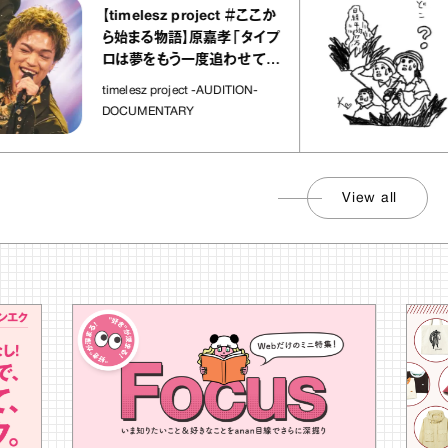
【timelesz project ＃ここか
「
ら始まる物語】原嘉孝「タイプ
さ
ロは夢をもう一度追わせてく
れた場所」
社
timelesz project -AUDITION-
DOCUMENTARY
View all