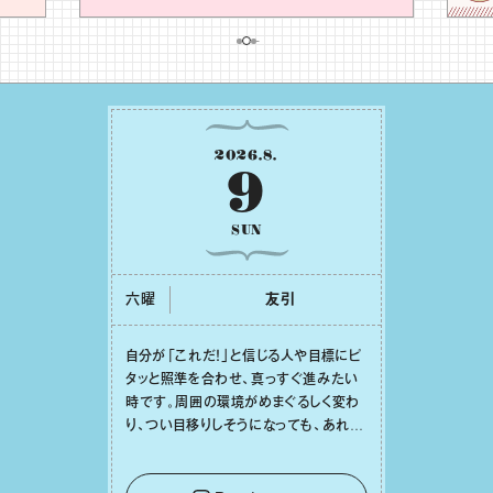
2026
.
8
.
9
SUN
六曜
友引
⾃分が「これだ！」と信じる⼈や⽬標にピ
タッと照準を合わせ、真っすぐ進みたい
時です。周囲の環境がめまぐるしく変わ
り、つい⽬移りしそうになっても、あれこ
れ迷う必要はありません。余計なノイズ
をそっと⼿放し、⽬の前のことに集中しま