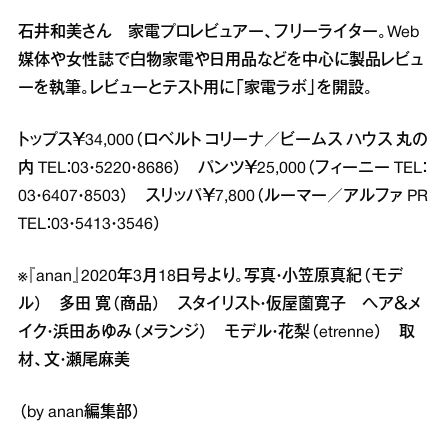
石井和美さん 家電プロレビュアー、フリーライター。Web
媒体や女性誌で白物家電や日用品などを中心に製品レビュ
ーを執筆。レビューとテスト用に「家電ラボ」を開設。
トップス￥34,000（ロベルト コリーナ／ビームス ハウス 丸の
内 TEL：03・5220・8686） パンツ￥25,000（フィーニー TEL：
03・6407・8503） スリッパ￥7,800（ルーマー／アルファ PR
TEL：03・5413・3546）
※『anan』2020年3月18日号より。写真・小笠原真紀（モデ
ル） 多田 寛（商品） スタイリスト・仮屋薗寛子 ヘア＆メ
イク・浜田あゆみ（メランジ） モデル・花梨（etrenne） 取
材、文・瀬尾麻美
（by anan編集部）