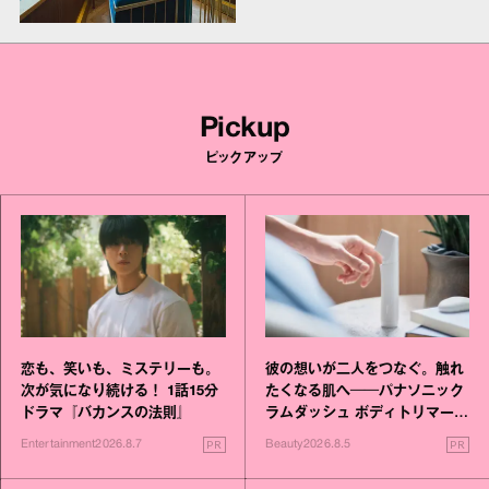
Pickup
ピックアップ
恋も、笑いも、ミステリーも。
彼の想いが二人をつなぐ。触れ
次が気になり続ける！ 1話15分
たくなる肌へ──パナソニック
ドラマ『バカンスの法則』
ラムダッシュ ボディトリマーが
進化！
PR
PR
Entertainment
2026.8.7
Beauty
2026.8.5