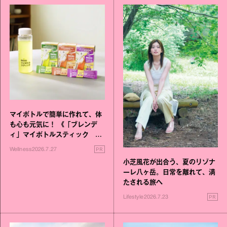
マイボトルで簡単に作れて、体
も心も元気に！ 《「ブレンデ
ィ」マイボトルスティック い
いこと毎日》シリーズが誕生
PR
Wellness
2026.7.27
小芝風花が出合う、夏のリゾナ
ーレ八ヶ岳。日常を離れて、満
たされる旅へ
PR
Lifestyle
2026.7.23