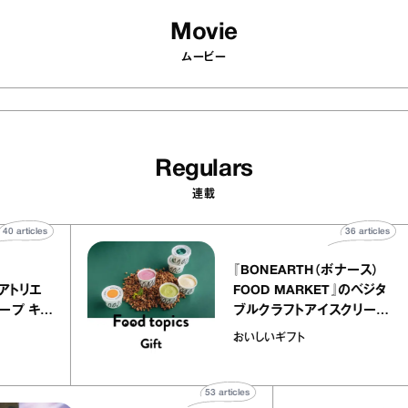
Movie
ムービー
Regulars
連載
40
articles
36
ar
telier
『BONEARTH（ボナー
クアリー アトリエ
FOOD MARKET』の
ミルクレープ キャ
ブルクラフトアイスクリ
ユほか｜chico
｜真野知子の「おいし
おいしいギフト
宝物”
ト」
53
articles