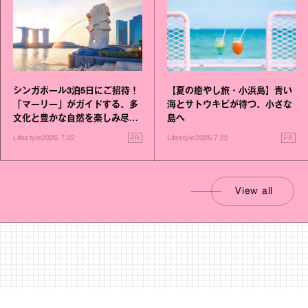
シンガポール3泊5日にご招待！
【夏の癒やし旅・小浜島】青い
「マーリー」がガイドする、多
海とサトウキビが待つ、小さな
文化と豊かな自然を楽しみ尽く
島へ
す旅
PR
PR
Lifestyle
2026.7.22
Lifestyle
2026.7.22
View all