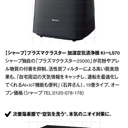
【シャープ】プラズマクラスター 加湿空気清浄機 KI－LS70
シャープ独自の「プラズマクラスター25000」が花粉やアレ
ル物質の付着を抑制。活性炭フィルターによる高い脱臭効
果も。「自宅周辺の天気情報をキャッチし、運転を最適化し
てくれるAI×IoT機能も便利」（石井さん）。19畳タイプ。オー
プン価格（シャープ TEL：0120・078・178）
次亜塩素酸で“空気を洗う”。本気のニオイ対策に。