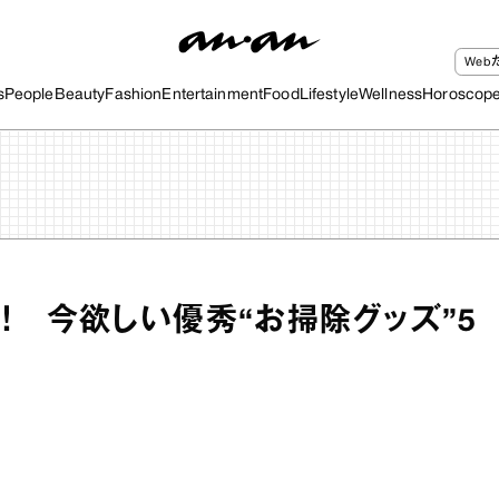
We
s
People
Beauty
Fashion
Entertainment
Food
Lifestyle
Wellness
Horoscop
！ 今欲しい優秀“お掃除グッズ”5