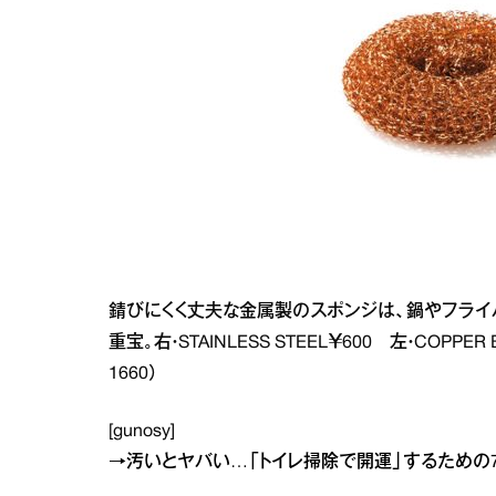
錆びにくく丈夫な金属製のスポンジは、鍋やフライ
重宝。右・STAINLESS STEEL￥600 左・COPPER B
1660）
[gunosy]
→
汚いとヤバい…「トイレ掃除で開運」するための