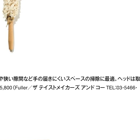
や狭い隙間など手の届きにくいスペースの掃除に最適。ヘッドは
Fuller／ザ テイストメイカーズ アンド コー TEL：03・5466・