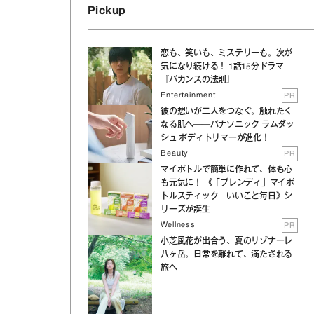
Pickup
恋も、笑いも、ミステリーも。次が
気になり続ける！ 1話15分ドラマ
『バカンスの法則』
Entertainment
PR
彼の想いが二人をつなぐ。触れたく
なる肌へ──パナソニック ラムダッ
シュ ボディトリマーが進化！
Beauty
PR
マイボトルで簡単に作れて、体も心
も元気に！ 《「ブレンディ」マイボ
トルスティック いいこと毎日》シ
リーズが誕生
Wellness
PR
小芝風花が出合う、夏のリゾナーレ
八ヶ岳。日常を離れて、満たされる
旅へ