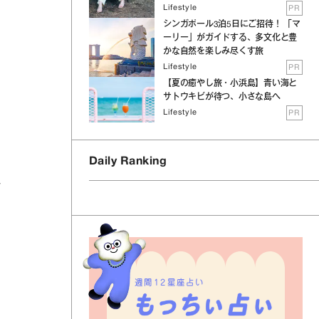
Lifestyle
PR
シンガポール3泊5日にご招待！ 「マ
ーリー」がガイドする、多文化と豊
かな自然を楽しみ尽くす旅
Lifestyle
PR
【夏の癒やし旅・小浜島】青い海と
サトウキビが待つ、小さな島へ
Lifestyle
PR
Daily Ranking
取
週間12星座占い