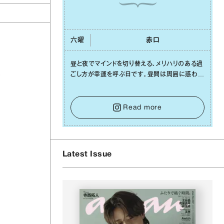
六曜
⾚⼝
昼と夜でマインドを切り替える、メリハリのある過
も
ごし⽅が幸運を呼ぶ⽇です。昼間は周囲に惑わさ
れず、「⾃分の本分を淡々と全うする」ブレない軸
をキープして。そして夜は、疲れや寂しさから⽢
い⾔葉に流されないよう、⼼にしっかりブレーキ
Read more
をかけること。この意識の切り替えが、あなたに
確かな安⼼感をもたらすはずです。
Latest Issue