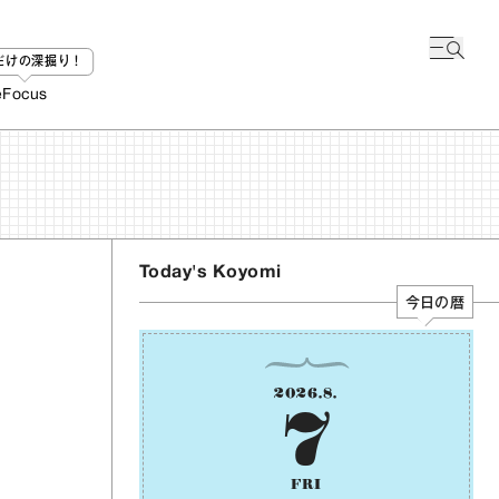
bだけの深掘り！
e
Focus
Today's Koyomi
今日の暦
2026
.
8
.
7
FRI