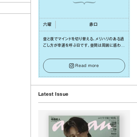
六曜
⾚⼝
昼と夜でマインドを切り替える、メリハリのある過
ごし⽅が幸運を呼ぶ⽇です。昼間は周囲に惑わさ
れず、「⾃分の本分を淡々と全うする」ブレない軸
をキープして。そして夜は、疲れや寂しさから⽢
い⾔葉に流されないよう、⼼にしっかりブレーキ
Read more
をかけること。この意識の切り替えが、あなたに
確かな安⼼感をもたらすはずです。
Latest Issue