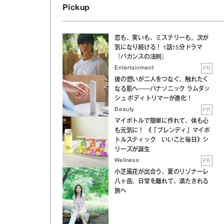
Pickup
恋も、笑いも、ミステリーも。次が
気になり続ける！ 1話15分ドラマ
『バカンスの法則』
Entertainment
PR
彼の想いが二人をつなぐ。触れたく
なる肌へ──パナソニック ラムダッ
シュ ボディトリマーが進化！
Beauty
PR
マイボトルで簡単に作れて、体も心
も元気に！ 《「ブレンディ」マイボ
トルスティック いいこと毎日》シ
リーズが誕生
Wellness
PR
小芝風花が出合う、夏のリゾナーレ
八ヶ岳。日常を離れて、満たされる
旅へ