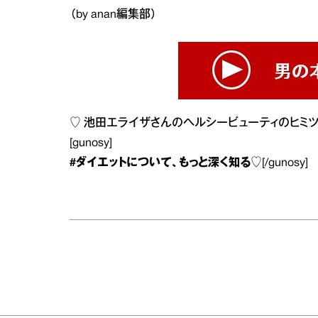
（by anan編集部）
♡
池田エライザさんのヘルシービューティのヒミ
[gunosy]
#ダイエット
について、もっと深く知る♡
[/gunosy]