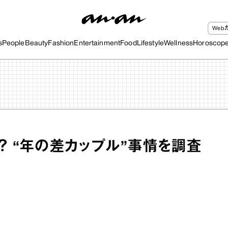
We
s
People
Beauty
Fashion
Entertainment
Food
Lifestyle
Wellness
Horoscop
？ “年の差カップル”事情を調査