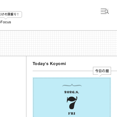
bだけの深掘り！
e
Focus
Today's Koyomi
今日の暦
2026
.
8
.
7
FRI