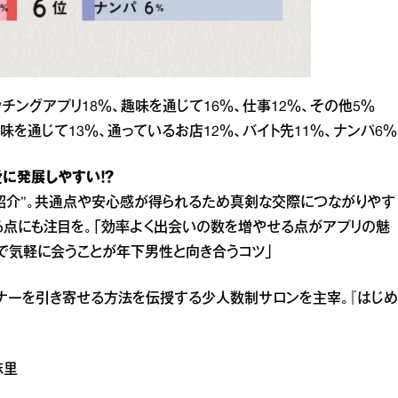
チングアプリ18％、趣味を通じて16％、仕事12％、その他5％
味を通じて13％、通っているお店12％、バイト先11％、ナンパ6％
に発展しやすい！？
紹介”。共通点や安心感が得られるため真剣な交際につながりやす
る点にも注目を。「効率よく出会いの数を増やせる点がアプリの魅
で気軽に会うことが年下男性と向き合うコツ」
ナーを引き寄せる方法を伝授する少人数制サロンを主宰。『はじめ
麻里