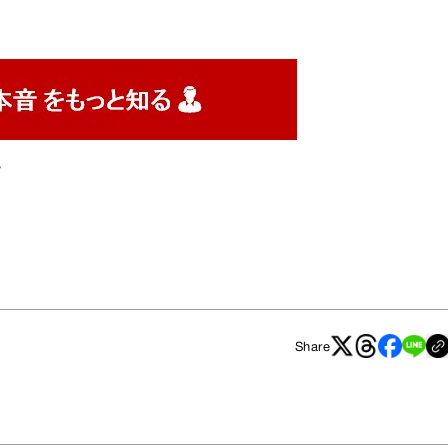
ツ
Share