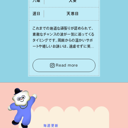
六曜
⼤安
選日
天恩⽇
これまでの地道な頑張りが認められて、
素敵なチャンスの波が⼀気に巡ってくる
タイミングです。周囲からの温かいサポ
ートや嬉しいお誘いは、遠慮せずに笑顔
で受け取りましょう。みんなと⼀緒に幸
せになっていくイメージを持って⼀歩を
踏み出して。⼀⼈⼀⼈の良いところが混
Read more
ざり合い、ハッピーな未来が形作られて
いきます。
毎週更新