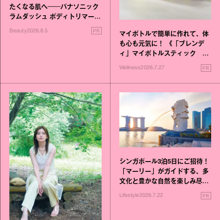
たくなる肌へ──パナソニック
ラムダッシュ ボディトリマーが
進化！
PR
Beauty
2026.8.5
マイボトルで簡単に作れて、体
も心も元気に！ 《「ブレンデ
ィ」マイボトルスティック い
いこと毎日》シリーズが誕生
PR
Wellness
2026.7.27
シンガポール3泊5日にご招待！
「マーリー」がガイドする、多
文化と豊かな自然を楽しみ尽く
す旅
PR
Lifestyle
2026.7.22