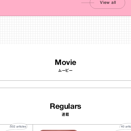
View all
Movie
ムービー
Regulars
連載
502
articles