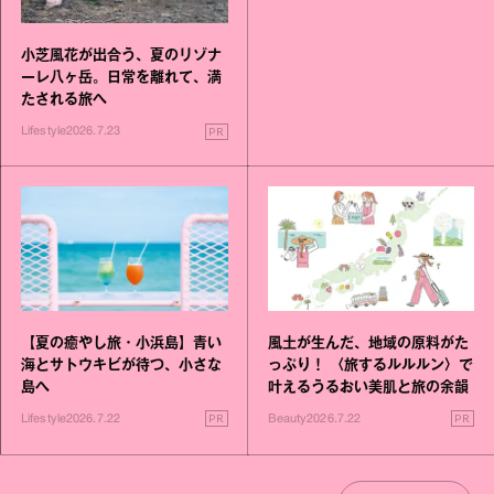
小芝風花が出合う、夏のリゾナ
ーレ八ヶ岳。日常を離れて、満
たされる旅へ
PR
Lifestyle
2026.7.23
【夏の癒やし旅・小浜島】青い
風土が生んだ、地域の原料がた
海とサトウキビが待つ、小さな
っぷり！ 〈旅するルルルン〉で
島へ
叶えるうるおい美肌と旅の余韻
PR
PR
Lifestyle
2026.7.22
Beauty
2026.7.22