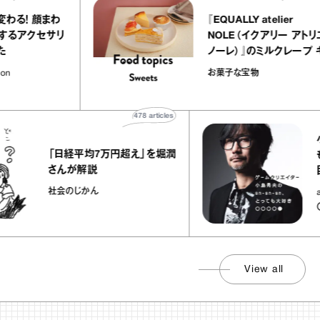
ッと変わる！ 顔まわ
『EQUALLY atelier
やかにするアクセサリ
NOLE（イクアリー 
めました
ノーレ）』のミルクレ
ラメルバニーユほか｜
/ Fashion
お菓子な宝物
の“お菓子な宝物”
478
articles
小島秀
「日経平均7万円超え」を堀潤
も大好
さんが解説
目『内
社会のじかん
an-a
〇●
View all