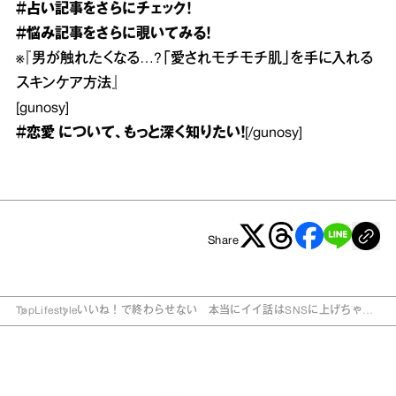
＃占い
記事をさらにチェック！
＃悩み
記事をさらに覗いてみる！
※
『男が触れたくなる…?「愛されモチモチ肌」を手に入れる
スキンケア方法』
[gunosy]
＃恋愛
について、もっと深く知りたい！
[/gunosy]
Share
Top
Lifestyle
いいね！で終わらせない 本当にイイ話はSNSに上げちゃダ
メ？