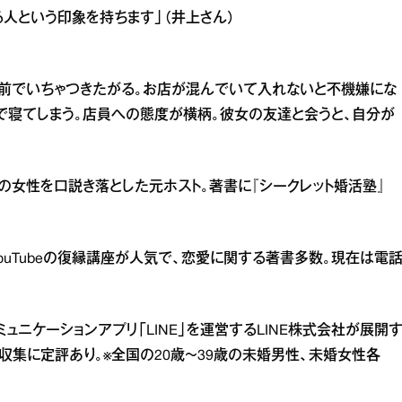
人という印象を持ちます」（井上さん）
。人前でいちゃつきたがる。お店が混んでいて入れないと不機嫌にな
で寝てしまう。店員への態度が横柄。彼女の友達と会うと、自分が
上の女性を口説き落とした元ホスト。著書に『シークレット婚活塾』
ouTubeの復縁講座が人気で、恋愛に関する著書多数。現在は電
ュニケーションアプリ「LINE」を運営するLINE株式会社が展開
収集に定評あり。※全国の20歳～39歳の未婚男性、未婚女性各