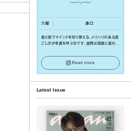
六曜
⾚⼝
昼と夜でマインドを切り替える、メリハリのある過
ごし⽅が幸運を呼ぶ⽇です。昼間は周囲に惑わさ
れず、「⾃分の本分を淡々と全うする」ブレない軸
の
をキープして。そして夜は、疲れや寂しさから⽢
い⾔葉に流されないよう、⼼にしっかりブレーキ
Read more
をかけること。この意識の切り替えが、あなたに
確かな安⼼感をもたらすはずです。
Latest Issue