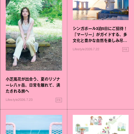
シンガポール3泊5日にご招待！
「マーリー」がガイドする、多
文化と豊かな自然を楽しみ尽く
す旅
PR
Lifestyle
2026.7.22
小芝風花が出合う、夏のリゾナ
ーレ八ヶ岳。日常を離れて、満
たされる旅へ
PR
Lifestyle
2026.7.23