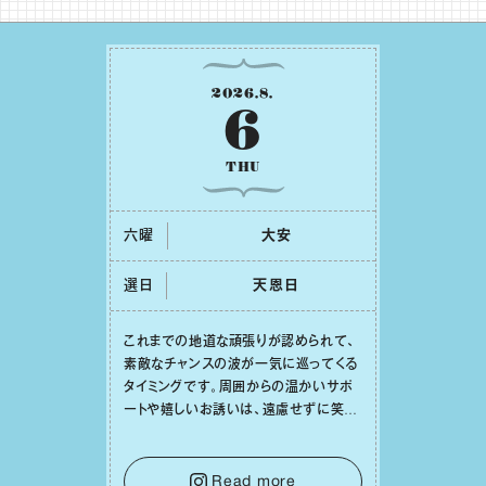
2026
.
8
.
6
THU
六曜
⼤安
選日
天恩⽇
これまでの地道な頑張りが認められて、
素敵なチャンスの波が⼀気に巡ってくる
タイミングです。周囲からの温かいサポ
ートや嬉しいお誘いは、遠慮せずに笑顔
で受け取りましょう。みんなと⼀緒に幸
せになっていくイメージを持って⼀歩を
踏み出して。⼀⼈⼀⼈の良いところが混
Read more