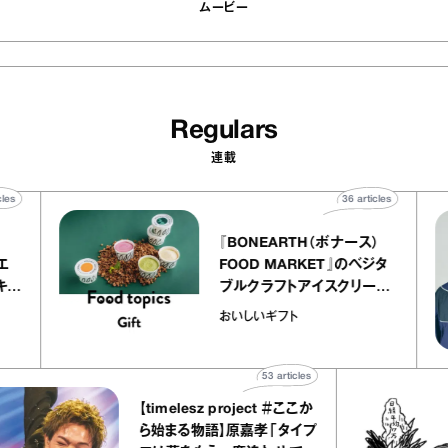
ムービー
Regulars
連載
40
articles
36
articles
『BONEARTH（ボナース）
アトリエ
FOOD MARKET』のベジタ
ープ キャ
ブルクラフトアイスクリーム
chico
｜真野知子の「おいしいギフ
おいしいギフト
ト」
53
articles
【timelesz project ＃ここか
ら始まる物語】原嘉孝「タイプ