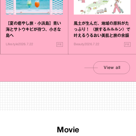
【夏の癒やし旅・小浜島】青い
風土が生んだ、地域の原料がた
海とサトウキビが待つ、小さな
っぷり！ 〈旅するルルルン〉で
島へ
叶えるうるおい美肌と旅の余韻
PR
PR
Lifestyle
2026.7.22
Beauty
2026.7.22
View all
Movie