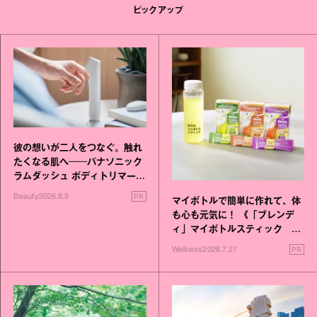
ピックアップ
彼の想いが二人をつなぐ。触れ
たくなる肌へ──パナソニック
ラムダッシュ ボディトリマーが
進化！
PR
Beauty
2026.8.5
マイボトルで簡単に作れて、体
も心も元気に！ 《「ブレンデ
ィ」マイボトルスティック い
いこと毎日》シリーズが誕生
PR
Wellness
2026.7.27