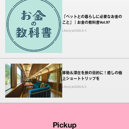
「ペットとの暮らしに必要なお金の
こと」｜お金の教科書Vol.97
Lifestyle
2026.8.4
移動＆滞在を旅の目的に！癒しの極
上ショートトリップを
Lifestyle
2026.8.2
Pickup