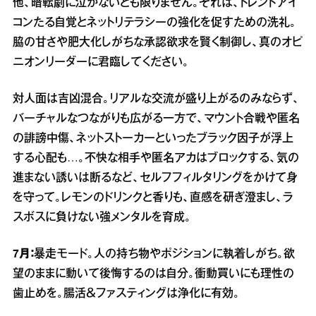
他、暗転劇に泣かないとも限りません。それは、トレンドアイ
コンたる自覚とネットリテラシーの強化を促すための洗礼。
脇の甘さや肥大化しがちな承認欲求を賢く制御し、真のオピ
ニオンリーダーに君臨してください。
対人面は吉凶混合。リアルな交流が盛り上がるのみならず、
バーチャルなつながりも広がる一方で、マウント合戦や匿名
の誹謗中傷、ネットストーカーといったブラック因子が浮上
する心配も…。不快な相手や匿名アカはブロックする、気の
進まない誘いは断るなど、セルフフィルタリングをかけて身
を守って。レモンのドリンクと香りも、直感を研ぎ澄まし、ラ
スボスに負けない強メンタルを育成。
7月：
暴走モード。人の持ち物やポジションに執着しがち。欲
望のままに動いて後悔するのは自分。衝動買いにも理性の
歯止めを。腸活＆ファスティングは浄化に有効。