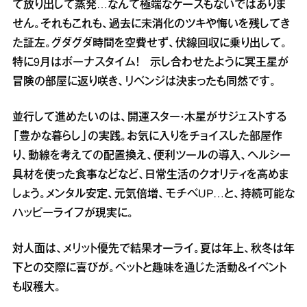
て放り出して蒸発…なんて極端なケースもないではありま
せん。それもこれも、過去に未消化のツキや悔いを残してき
た証左。グダグダ時間を空費せず、伏線回収に乗り出して。
特に9月はボーナスタイム！ 示し合わせたように冥王星が
冒険の部屋に返り咲き、リベンジは決まったも同然です。
並行して進めたいのは、開運スター・木星がサジェストする
「豊かな暮らし」の実践。お気に入りをチョイスした部屋作
り、動線を考えての配置換え、便利ツールの導入、ヘルシー
具材を使った食事などなど、日常生活のクオリティを高めま
しょう。メンタル安定、元気倍増、モチベUP…と、持続可能な
ハッピーライフが現実に。
対人面は、メリット優先で結果オーライ。夏は年上、秋冬は年
下との交際に喜びが。ペットと趣味を通じた活動＆イベント
も収穫大。