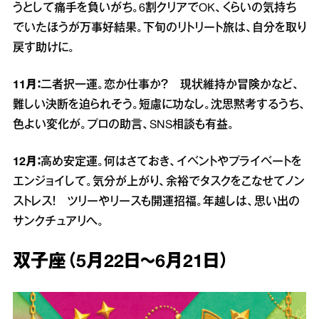
うとして痛手を負いがち。6割クリアでOK、くらいの気持ち
でいたほうが万事好結果。下旬のリトリート旅は、自分を取り
戻す助けに。
11月：
二者択一運。恋か仕事か？ 現状維持か冒険かなど、
難しい決断を迫られそう。短慮に功なし。沈思黙考するうち、
色よい変化が。プロの助言、SNS相談も有益。
12月：
高め安定運。何はさておき、イベントやプライベートを
エンジョイして。気分が上がり、余裕でタスクをこなせてノン
ストレス！ ツリーやリースも開運招福。年越しは、思い出の
サンクチュアリへ。
双子座（5月22日～6月21日）