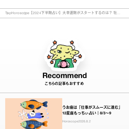
Top
Horoscope
【2024下半期占い】大幸運期がスタートするのは？ 牡羊
座、牡牛座、双子座の全体運
Recommend
こちらの記事もおすすめ
うお座は「仕事がスムーズに進む」
12星座もっちぃ占い｜8/3～9
Horoscope
2026.8.2