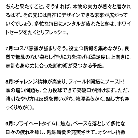
ちんと果たすこと。そうすれば、本物の実力が着々と磨かれ
るはず。その先には自在にデザインできる未来が広がって
いくでしょう。多忙な毎日にメンタルが疲れたときは、ホワイ
トセージをたくとリフレッシュ。
7月：
コスパ意識が強まりそう。役立つ情報を集めながら、良
質で無駄のない暮らし作りに力を注げば満足度は上向きに。
家計も身の丈に合った節約術が見つかる予感。
8月：
チャレンジ精神が高まり、フィールド開拓にブースト！
頭の痛い問題も、全力投球できて突破口が開けます。ただ、
強引なやり方は反感を買いがち。物腰柔らかく、話し方もゆ
っくりめが○。
9月：
プライベートタイムに焦点。ペースを落として多忙な
日々の疲れを癒し、趣味時間を充実させて。オシャレ指数