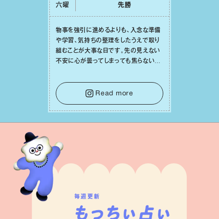
六曜
先勝
物事を強引に進めるよりも、⼊念な準備
や学習、気持ちの整理をしたうえで取り
組むことが⼤事な⽇です。先の⾒えない
不安に⼼が曇ってしまっても焦らない
で。意思を伝える⼯夫をしたり、あなた⾃
⾝や疲れていそうな⼈をいたわることに
時間を使いましょう。ここでしっかりとエ
Read more
ネルギーを蓄え、困難を乗り越える⼒に
変えましょう。
毎週更新