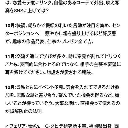
は、恋愛モテ度にリンク。自信のあるコーデで外出、映え写
真をSNSに上げては？
10月：
快調。朗らかで機転の利いた言動が注目を集め、セン
ターポジションへ！ 賑やかに場を盛り上げるほど好反響
が。趣味の作品発表、仕事のプレゼン全て吉。
11月：
交流を通して学びが多々。時に意見が割れてピリつく
ことも。表面的に合わせるのではなく、相手の主張や要望に
耳を傾けてください。謙虚さが愛される秘訣。
12月：
公私ともにイベント多発。気合を入れてできるだけ参
加を。素敵な縁と巡り合う、望んでいた機会を得るなど、嬉
しいことが待っていそう。大事な話は、直接会って伝えるの
が誤解防止の法則。
オフェリア・麗さん G・ダビデ研究所主宰。福岡県出身。西