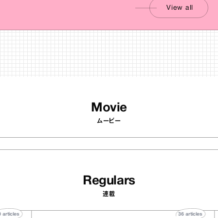
View all
Movie
ムービー
Regulars
連載
40
articles
36
artic