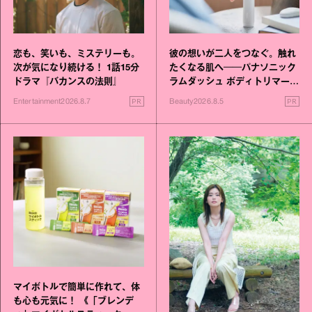
恋も、笑いも、ミステリーも。
彼の想いが二人をつなぐ。触れ
次が気になり続ける！ 1話15分
たくなる肌へ──パナソニック
ドラマ『バカンスの法則』
ラムダッシュ ボディトリマーが
進化！
PR
PR
Entertainment
2026.8.7
Beauty
2026.8.5
マイボトルで簡単に作れて、体
も心も元気に！ 《「ブレンデ