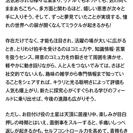
活気あふれる様々な集まり、リアルでもネットでも、気の向く
ままあちこちへ。多方面と関わるほど、嬉しい恩恵が次々と
手に入りそう。そして、ずっと夢見ていたことが実現する、憧
れの世界への扉が開くなんてミラクルが起きるかも！
存在だけでなく、才能も注目され、活躍の場が大いに広がる
とき。とりわけ拍手を受けるのはコミュ力や、知識情報・言葉
を扱うセンス。得意のコミュ力を炸裂させて周囲を沸かせ、
軽やかに動き回りながら、人と人をつないでみては。さほど
社交的でない人も、趣味の雑学から専門情報まで知ってい
ることをシェアすれば、キラリと光る聡明さによって評価も
人気も爆上がり。新たに探究心がくすぐられる学びのフィー
ルドに乗り出せば、今後の進路も広がりそう。
ただし、お目付け役の土星は天頂に居座り中。楽しみが目白
押しの時期とはいえ、面倒事をスルーすると、手痛いしっぺ
返しが起きるかも。セルフコントロール力を高めて、責務もき