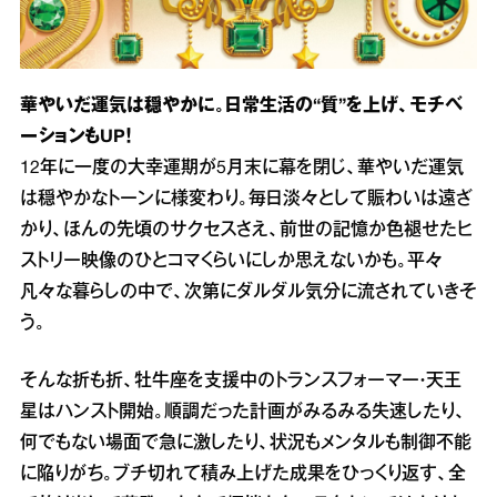
華やいだ運気は穏やかに。日常生活の“質”を上げ、モチベ
ーションもUP！
12年に一度の大幸運期が5月末に幕を閉じ、華やいだ運気
は穏やかなトーンに様変わり。毎日淡々として賑わいは遠ざ
かり、ほんの先頃のサクセスさえ、前世の記憶か色褪せたヒ
ストリー映像のひとコマくらいにしか思えないかも。平々
凡々な暮らしの中で、次第にダルダル気分に流されていきそ
う。
そんな折も折、牡牛座を支援中のトランスフォーマー・天王
星はハンスト開始。順調だった計画がみるみる失速したり、
何でもない場面で急に激したり、状況もメンタルも制御不能
に陥りがち。ブチ切れて積み上げた成果をひっくり返す、全