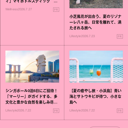
ィ」マイボトルスティック い
いこと毎日》シリーズが誕生
PR
Wellness
2026.7.27
小芝風花が出合う、夏のリゾナ
ーレ八ヶ岳。日常を離れて、満
たされる旅へ
PR
Lifestyle
2026.7.23
シンガポール3泊5日にご招待！
【夏の癒やし旅・小浜島】青い
「マーリー」がガイドする、多
海とサトウキビが待つ、小さな
文化と豊かな自然を楽しみ尽く
島へ
す旅
PR
PR
Lifestyle
2026.7.22
Lifestyle
2026.7.22