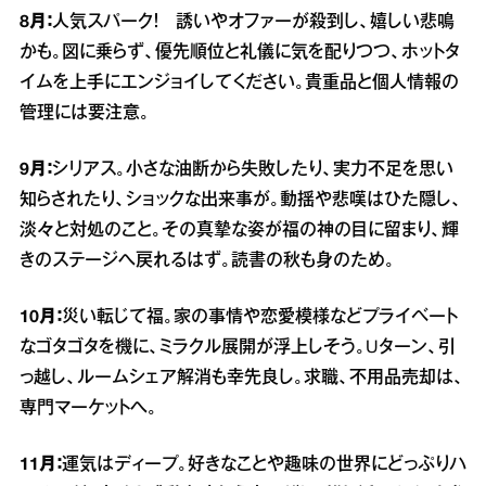
8月：
人気スパーク！ 誘いやオファーが殺到し、嬉しい悲鳴
かも。図に乗らず、優先順位と礼儀に気を配りつつ、ホットタ
イムを上手にエンジョイしてください。貴重品と個人情報の
管理には要注意。
9月：
シリアス。小さな油断から失敗したり、実力不足を思い
知らされたり、ショックな出来事が。動揺や悲嘆はひた隠し、
淡々と対処のこと。その真摯な姿が福の神の目に留まり、輝
きのステージへ戻れるはず。読書の秋も身のため。
10月：
災い転じて福。家の事情や恋愛模様などプライベート
なゴタゴタを機に、ミラクル展開が浮上しそう。Uターン、引
っ越し、ルームシェア解消も幸先良し。求職、不用品売却は、
専門マーケットへ。
11月：
運気はディープ。好きなことや趣味の世界にどっぷりハ