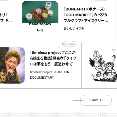
elier
『BONEARTH（ボナース）
アリー アトリエ
FOOD MARKET』のベジ
ルクレープ キャ
ブルクラフトアイスクリー
ほか｜chico
｜真野知子の「おいしい
おいしいギフト
物”
ト」
53
articles
【timelesz project ＃ここか
ら始まる物語】原嘉孝「タイプ
ロは夢をもう一度追わせてく
れた場所」
timelesz project -AUDITION-
DOCUMENTARY
View all