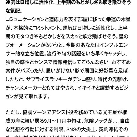
運気は日増しに活性化。上半期のもどかしさも吹き飛びそう
な気配。
コミュニケーションと適応力を表す部屋に移った幸運の木星
が、本格的にコミットメント。運気は日増しに活性化し、上半
期のモタつきやもどかしさをスカッと吹き飛ばせそう。星の
フォーメーションからいうと、今期のあなたはインフルエン
サー的な立ち位置。流行や旬の話題をいち早くキャッチし、
独自の感性とセンスで情報発信してごらんなさい。おすすめ
案件がバズったり、思いがけない形で周囲に好影響を及ぼ
したりと、サプライズラッキーがテンコ盛り。時代の先駆け、
チャンスメーカーともてはやされ、イキイキと躍動するビジ
ョンが見て取れます。
ただし、協調ゾーンでアシスト役を務めている冥王星が権
威の座に舞い戻る9月～11月中旬は、危険フラグが…。自由
な発想や行動に対する制限、SNSの大炎上、契約凍結その